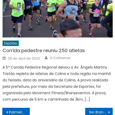
Esportes
Corrida pedestre reuniu 250 atletas
Author
Posted
O Colinense
28 de abril de 2023
on
A 5ª Corrida Pedestre Regional deixou a Av. Ângelo Martins
Tristão repleta de atletas de Colina e toda região na manhã
do feriado, data do aniversário de Colina. A prova realizada
pela prefeitura, por meio da Secretaria de Esportes, foi
organizada pelo Moviment Fitness/Branseventos. A prova,
com percurso de 5 km e caminhada de 3km, […]
Navegação
Palmeiras visita o Liverpool-URU pela Libertadores
Rio Branco joga com vantagem