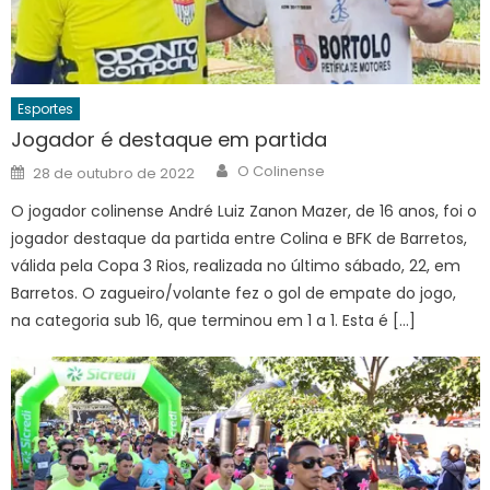
Esportes
Jogador é destaque em partida
Author
Posted
O Colinense
28 de outubro de 2022
on
O jogador colinense André Luiz Zanon Mazer, de 16 anos, foi o
jogador destaque da partida entre Colina e BFK de Barretos,
válida pela Copa 3 Rios, realizada no último sábado, 22, em
Barretos. O zagueiro/volante fez o gol de empate do jogo,
na categoria sub 16, que terminou em 1 a 1. Esta é […]