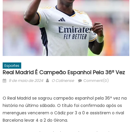
Esportes
Real Madrid É Campeão Espanhol Pela 36ª Vez
Posted
Author
9 de maio de 2024
O Colinense
Comment(0)
on
O Real Madrid se sagrou campeão espanhol pela 36ª vez na
história no último sábado. O título foi confirmado após os
merengues vencerem o Cádiz por 3 a 0 e assistirem o rival
Barcelona levar 4 a 2 do Girona.