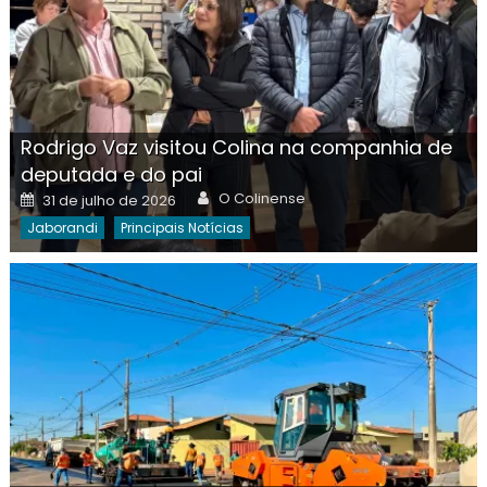
Rodrigo Vaz visitou Colina na companhia de
deputada e do pai
Author
Posted
O Colinense
31 de julho de 2026
on
Jaborandi
Principais Notícias