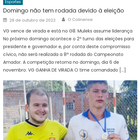
Esportes
Domingo não tem rodada devido à eleição
Author
Posted
O Colinense
28 de outubro de 2022
on
VG vence de virada e está no G8. Muleks assume liderança
No próximo domingo acontece o 2º turno das eleições para
presidente e governador e, por conta deste compromisso
cívico, não será realizada a 8ª rodada do Campeonato
Amador. A competição retorna no domingo, dia 6 de
novembro. VG GANHA DE VIRADA O time comandado […]