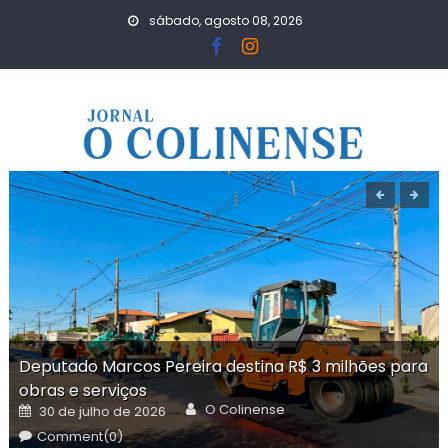
Skip
sábado, agosto 08, 2026
to
content
Deputado Marcos Pereira destina R$ 3 milhões para
obras e serviços
Author
Posted
O Colinense
30 de julho de 2026
on
Comment(0)