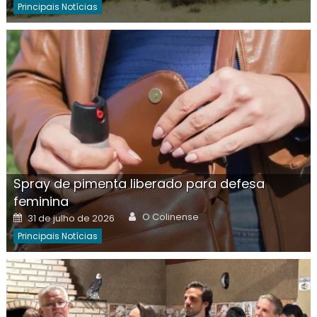
Principais Notícias
Spray de pimenta liberado para defesa
feminina
Author
Posted
O Colinense
31 de julho de 2026
on
Principais Notícias