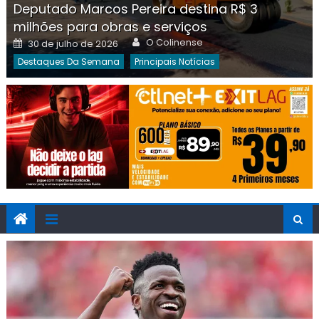
Deputado Marcos Pereira destina R$ 3
milhões para obras e serviços
Author
Posted
O Colinense
30 de julho de 2026
on
Destaques Da Semana
Principais Notícias