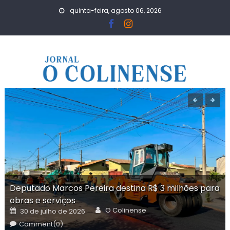
Skip
quinta-feira, agosto 06, 2026
to
content
Deputado Marcos Pereira destina R$ 3 milhões para
obras e serviços
Author
Posted
O Colinense
30 de julho de 2026
on
Comment(0)