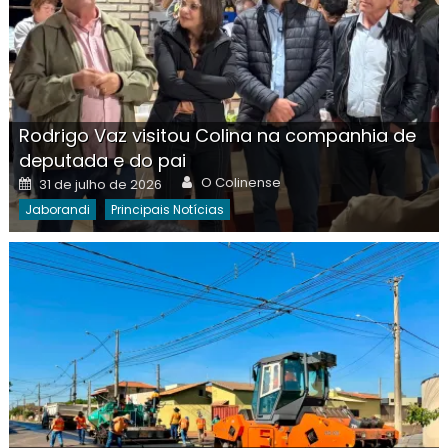
Rodrigo Vaz visitou Colina na companhia de
deputada e do pai
Author
Posted
O Colinense
31 de julho de 2026
on
Jaborandi
Principais Notícias