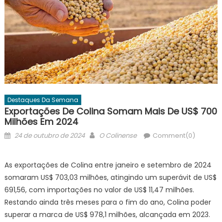
Destaques Da Semana
Exportações De Colina Somam Mais De US$ 700
Milhões Em 2024
Posted
Author
24 de outubro de 2024
O Colinense
Comment(0)
on
As exportações de Colina entre janeiro e setembro de 2024
somaram US$ 703,03 milhões, atingindo um superávit de US$
691,56, com importações no valor de US$ 11,47 milhões.
Restando ainda três meses para o fim do ano, Colina poder
superar a marca de US$ 978,1 milhões, alcançada em 2023.