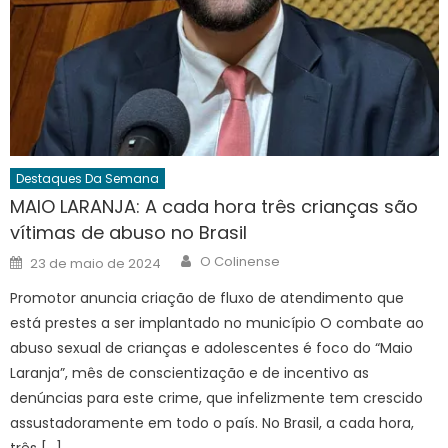
Destaques Da Semana
MAIO LARANJA: A cada hora três crianças são
vítimas de abuso no Brasil
Author
Posted
O Colinense
23 de maio de 2024
on
Promotor anuncia criação de fluxo de atendimento que
está prestes a ser implantado no município O combate ao
abuso sexual de crianças e adolescentes é foco do “Maio
Laranja”, mês de conscientização e de incentivo as
denúncias para este crime, que infelizmente tem crescido
assustadoramente em todo o país. No Brasil, a cada hora,