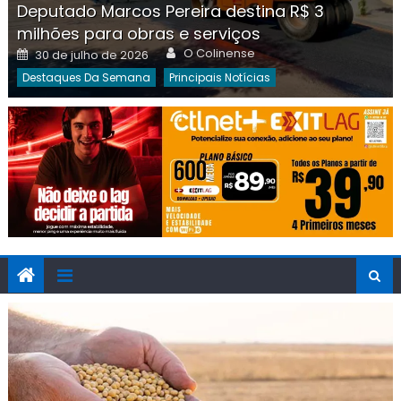
Deputado Marcos Pereira destina R$ 3
milhões para obras e serviços
Author
Posted
O Colinense
30 de julho de 2026
on
Destaques Da Semana
Principais Notícias