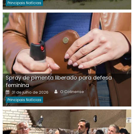
Principais Notícias
Spray de pimenta liberado para defesa
feminina
Author
Posted
O Colinense
31 de julho de 2026
on
Principais Notícias