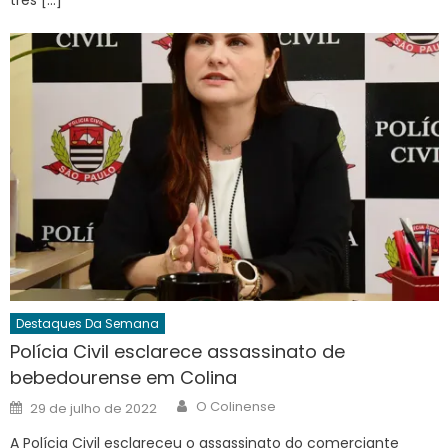
três […]
Destaques Da Semana
Polícia Civil esclarece assassinato de
bebedourense em Colina
Author
Posted
O Colinense
29 de julho de 2022
on
A Polícia Civil esclareceu o assassinato do comerciante