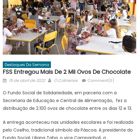
Destaques Da Semana
FSS Entregou Mais De 2 Mil Ovos De Chocolate
Posted
Author
15 de abril de 2022
O Colinense
Comment(0)
on
O Fundo Social de Solidariedade, em parceria com a
Secretaria de Educação e Central de Alimentação, fez a
distribuição de 2.100 ovos de chocolate entre os dias 12 e 13.
A entrega aconteceu nas unidades escolares e foi realizada
pelo Coelho, tradicional símbolo da Páscoa. A presidente do
Fundo Social, Liliana Taha, o vice Campanholi, a