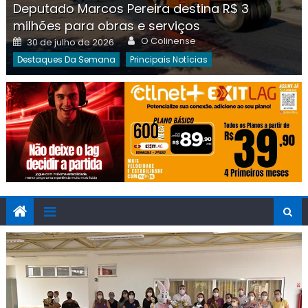
Deputado Marcos Pereira destina R$ 3
milhões para obras e serviços
Author
Posted
O Colinense
30 de julho de 2026
on
Destaques Da Semana
Principais Notícias