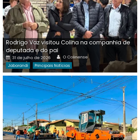
Rodrigo Vaz visitou Colina na companhia de
deputada e do pai
Author
Posted
O Colinense
31 de julho de 2026
on
Jaborandi
Principais Notícias