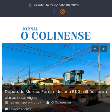
Skip
quinta-feira, agosto 06, 2026
to
content
Deputado Marcos Pereira destina R$ 3 milhões para
obras e serviços
Author
Posted
O Colinense
30 de julho de 2026
on
Comment(0)