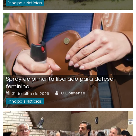
Principais Notícias
Spray de pimenta liberado para defesa
feminina
Author
Posted
O Colinense
31 de julho de 2026
on
Principais Notícias