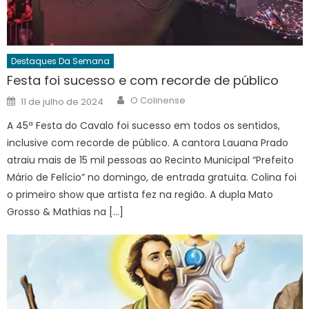
Destaques Da Semana
Festa foi sucesso e com recorde de público
Author
Posted
O Colinense
11 de julho de 2024
on
A 45ª Festa do Cavalo foi sucesso em todos os sentidos,
inclusive com recorde de público. A cantora Lauana Prado
atraiu mais de 15 mil pessoas ao Recinto Municipal “Prefeito
Mário de Felício” no domingo, de entrada gratuita. Colina foi
o primeiro show que artista fez na região. A dupla Mato
Grosso & Mathias na […]