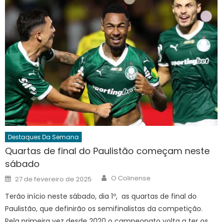
Destaques Da Semana
Quartas de final do Paulistão começam neste
sábado
Author
Posted
O Colinense
27 de fevereiro de 2025
on
Terão início neste sábado, dia 1º, as quartas de final do
Paulistão, que definirão os semifinalistas da competição.
Pela primeira vez desde 2020 o campeonato volta a ter os