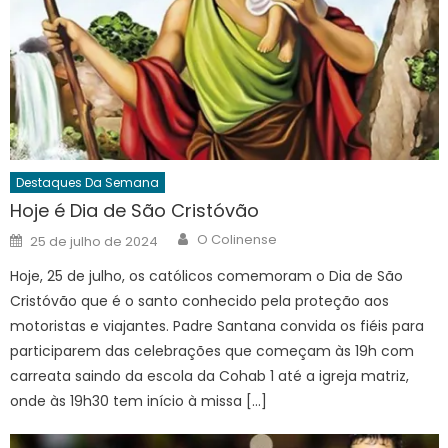
Destaques Da Semana
Hoje é Dia de São Cristóvão
Author
Posted
O Colinense
25 de julho de 2024
on
Hoje, 25 de julho, os católicos comemoram o Dia de São
Cristóvão que é o santo conhecido pela proteção aos
motoristas e viajantes. Padre Santana convida os fiéis para
participarem das celebrações que começam às 19h com
carreata saindo da escola da Cohab 1 até a igreja matriz,
onde às 19h30 tem início à missa […]