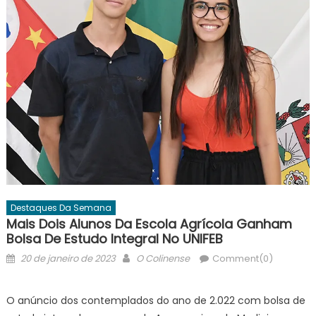
Destaques Da Semana
Mais Dois Alunos Da Escola Agrícola Ganham
Bolsa De Estudo Integral No UNIFEB
Posted
Author
20 de janeiro de 2023
O Colinense
Comment(0)
on
O anúncio dos contemplados do ano de 2.022 com bolsa de