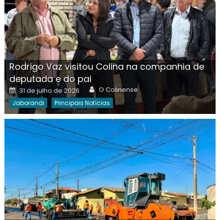
Rodrigo Vaz visitou Colina na companhia de
deputada e do pai
Author
Posted
O Colinense
31 de julho de 2026
on
Jaborandi
Principais Notícias