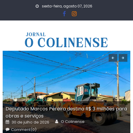
Skip
sexta-feira, agosto 07, 2026
to
content
Deputado Marcos Pereira destina R$ 3 milhões para
obras e serviços
Author
Posted
O Colinense
30 de julho de 2026
on
Comment(0)