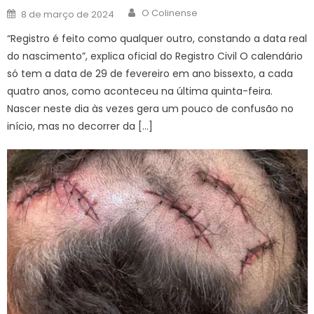
Author
Posted
O Colinense
8 de março de 2024
on
“Registro é feito como qualquer outro, constando a data real
do nascimento”, explica oficial do Registro Civil O calendário
só tem a data de 29 de fevereiro em ano bissexto, a cada
quatro anos, como aconteceu na última quinta-feira.
Nascer neste dia às vezes gera um pouco de confusão no
início, mas no decorrer da […]