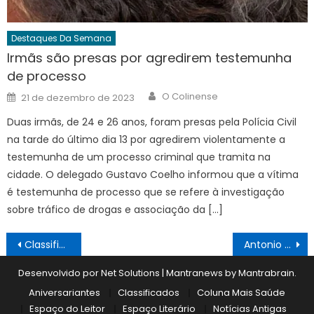
Destaques Da Semana
Irmãs são presas por agredirem testemunha
de processo
Author
Posted
O Colinense
21 de dezembro de 2023
on
Duas irmãs, de 24 e 26 anos, foram presas pela Polícia Civil
na tarde do último dia 13 por agredirem violentamente a
testemunha de um processo criminal que tramita na
cidade. O delegado Gustavo Coelho informou que a vítima
é testemunha de processo que se refere à investigação
sobre tráfico de drogas e associação da […]
Navegação
Classificados 19/01
Antonio Junqueira reforça compromisso de diálogo com todos os setores da cadeia produtiva
de
Desenvolvido por Net Solutions
|
Mantranews by
Mantrabrain
.
Post
Aniversariantes
Classificados
Coluna Mais Saúde
Espaço do Leitor
Espaço Literário
Notícias Antigas