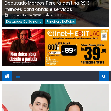
Deputado Marcos Pereira destina R$ 3
milhões para obras e serviços
Author
Posted
O Colinense
30 de julho de 2026
on
Destaques Da Semana
Principais Notícias