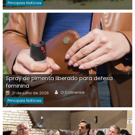
Principais Notícias
Spray de pimenta liberado para defesa
feminina
Author
Posted
O Colinense
31 de julho de 2026
on
Principais Notícias