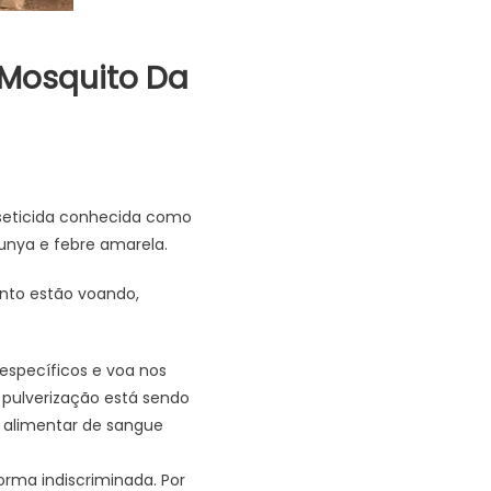
 Mosquito Da
nseticida conhecida como
unya e febre amarela.
anto estão voando,
s específicos e voa nos
 pulverização está sendo
e alimentar de sangue
orma indiscriminada. Por