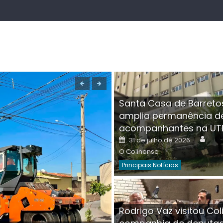
Santa Casa de Barreto
amplia permanência d
acompanhantes na UT
Auth
Posted
31 de julho de 2026
on
O Colinense
Principais Notícias
Boutique na Av. Â
Rodrigo Vaz visitou Col
invadida por cri
Aut