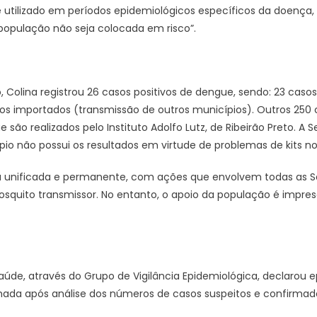
 utilizado em períodos epidemiológicos específicos da doença, r
opulação não seja colocada em risco”.
 Colina registrou 26 casos positivos de dengue, sendo: 23 caso
sos importados (transmissão de outros municípios). Outros 25
 são realizados pelo Instituto Adolfo Lutz, de Ribeirão Preto. A 
o não possui os resultados em virtude de problemas de kits no
unificada e permanente, com ações que envolvem todas as Sec
mosquito transmissor. No entanto, o apoio da população é impre
Saúde, através do Grupo de Vigilância Epidemiológica, declaro
omada após análise dos números de casos suspeitos e confirmad