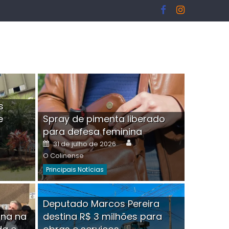
s
e
Spray de pimenta liberado
I
para defesa feminina
or
Author
Posted
31 de julho de 2026
on
O Colinense
Principais Notícias
ngelo Martins Tristão é
Deputado Marcos Pereira
ina na
destina R$ 3 milhões para
minoso mascarado
Empres
hor