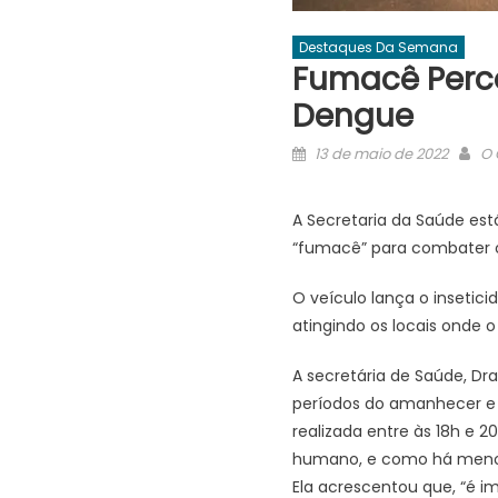
Destaques Da Semana
Fumacê Perc
Dengue
Posted
Au
13 de maio de 2022
O 
on
A Secretaria da Saúde est
“fumacê” para combater o 
O veículo lança o insetic
atingindo os locais onde 
A secretária de Saúde, Dra
períodos do amanhecer e e
realizada entre às 18h e 
humano, e como há menos i
Ela acrescentou que, “é i