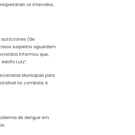
espeitando os intervalos,
s autóctones (de
0 casos suspeitos aguardam
Secretária informou que,
 Adolfo Lutz”.
retarias Municipais para
scindível no combate à
u epidemia de dengue em
os.