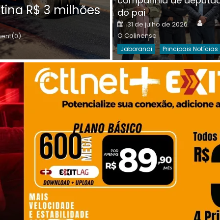
companhia de deputa
Posted
O C
30 de julho de 2026
tina R$ 3 milhões
on
do pai
Destaques Da Semana
Princip
Auth
Posted
31 de julho de 2026
on
O Colinense
nt(0)
Jaborandi
Principais Notícias