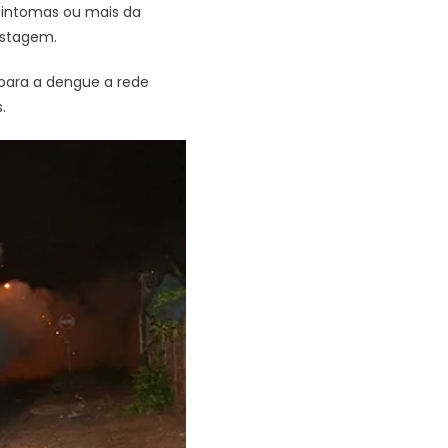
 sintomas ou mais da
estagem.
 para a dengue a rede
.