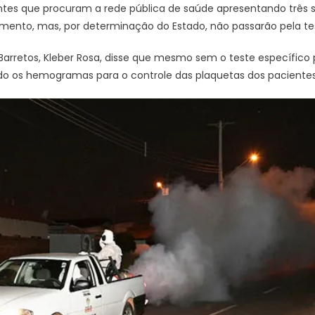
entes que procuram a rede pública de saúde apresentando três
mento, mas, por determinação do Estado, não passarão pela t
Barretos, Kleber Rosa, disse que mesmo sem o teste específico
do os hemogramas para o controle das plaquetas dos pacientes