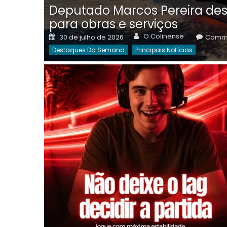
Deputado Marcos Pereira des
para obras e serviços
Author
Posted
O Colinense
30 de julho de 2026
Comme
on
Destaques Da Semana
Principais Notícias