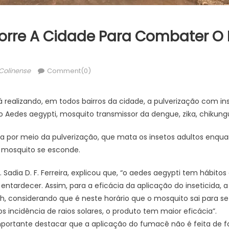
orre A Cidade Para Combater O
thor
Colinense
Comment(0)
á realizando, em todos bairros da cidade, a pulverização com i
Aedes aegypti, mosquito transmissor da dengue, zika, chikung
ida por meio da pulverização, que mata os insetos adultos enqu
o mosquito se esconde.
. Sadia D. F. Ferreira, explicou que, “o aedes aegypti tem hábito
ntardecer. Assim, para a eficácia da aplicação do inseticida, a
20h, considerando que é neste horário que o mosquito sai para s
ncidência de raios solares, o produto tem maior eficácia”.
mportante destacar que a aplicação do fumacê não é feita de f