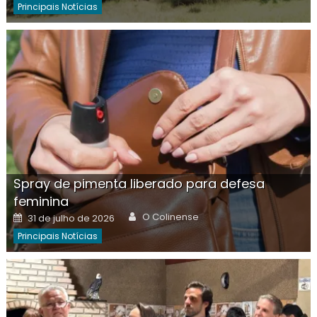
Principais Notícias
Spray de pimenta liberado para defesa
feminina
Author
Posted
O Colinense
31 de julho de 2026
on
Principais Notícias