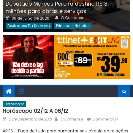
Deputado Marcos Pereira destina R$ 3
milhões para obras e serviços
Author
Posted
O Colinense
30 de julho de 2026
on
Destaques Da Semana
Principais Notícias
Horóscopo
Horóscopo 02/12 A 08/12
Posted
Author
2 de dezembro de 2021
O Colinense
Comment(0)
on
ÁRIES – Faça de tudo para aumentar seu círculo de relações