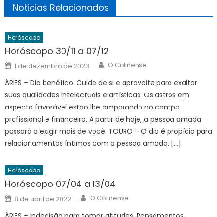
Noticias Relacionados
Horóscopo
Horóscopo 30/11 a 07/12
Author
Posted
O Colinense
1 de dezembro de 2023
on
ÁRIES – Dia benéfico. Cuide de si e aproveite para exaltar
suas qualidades intelectuais e artísticas. Os astros em
aspecto favorável estão lhe amparando no campo
profissional e financeiro. A partir de hoje, a pessoa amada
passará a exigir mais de você. TOURO – O dia é propício para
relacionamentos íntimos com a pessoa amada. […]
Horóscopo
Horóscopo 07/04 a 13/04
Author
Posted
O Colinense
8 de abril de 2022
on
ÁRIES – Indecisão para tomar atitudes. Pensamentos