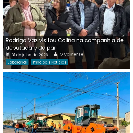
Rodrigo Vaz visitou Colina na companhia de
deputada e do pai
Author
Posted
O Colinense
31 de julho de 2026
on
Jaborandi
Principais Notícias