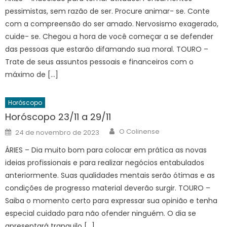
pessimistas, sem razão de ser. Procure animar- se. Conte
com a compreensão do ser amado. Nervosismo exagerado,
cuide- se. Chegou a hora de você começar a se defender
das pessoas que estarão difamando sua moral. TOURO –
Trate de seus assuntos pessoais e financeiros com o
máximo de […]
Horóscopo
Horóscopo 23/11 a 29/11
Author
Posted
O Colinense
24 de novembro de 2023
on
ÁRIES – Dia muito bom para colocar em prática as novas
ideias profissionais e para realizar negócios entabulados
anteriormente. Suas qualidades mentais serão ótimas e as
condições de progresso material deverão surgir. TOURO –
Saiba o momento certo para expressar sua opinião e tenha
especial cuidado para não ofender ninguém. O dia se
apresentará tranquilo […]