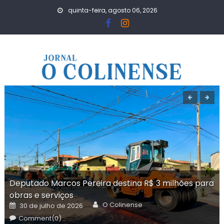
Skip
quinta-feira, agosto 06, 2026
to
content
Deputado Marcos Pereira destina R$ 3 milhões para
obras e serviços
Author
Posted
O Colinense
30 de julho de 2026
on
Comment(0)