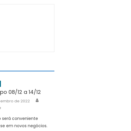
o 08/12 a 14/12
Author
zembro de 2022
e
o será conveniente
-se em novos negócios.