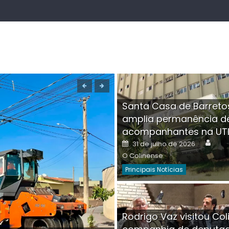
Santa Casa de Barreto
amplia permanência d
acompanhantes na UT
Auth
Posted
31 de julho de 2026
on
O Colinense
Principais Notícias
Boutique na Av. Â
Rodrigo Vaz visitou Col
invadida por cri
Aut