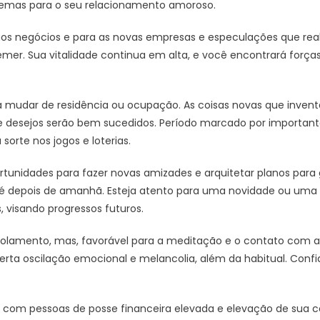
blemas para o seu relacionamento amoroso.
os negócios e para as novas empresas e especulações que real
emer. Sua vitalidade continua em alta, e você encontrará força
 mudar de residência ou ocupação. As coisas novas que invent
 desejos serão bem sucedidos. Período marcado por importantes
sorte nos jogos e loterias.
rtunidades para fazer novas amizades e arquitetar planos para 
té depois de amanhã. Esteja atento para uma novidade ou uma 
s, visando progressos futuros.
isolamento, mas, favorável para a meditação e o contato com 
erta oscilação emocional e melancolia, além da habitual. Conf
 com pessoas de posse financeira elevada e elevação de sua c