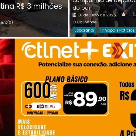
companhia de deputa
Posted
O C
30 de julho de 2026
tina R$ 3 milhões
on
do pai
Destaques Da Semana
Princip
Auth
Posted
31 de julho de 2026
on
O Colinense
nt(0)
Jaborandi
Principais Notícias