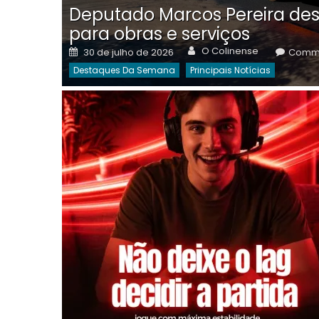
Deputado Marcos Pereira des
para obras e serviços
Author
Posted
O Colinense
30 de julho de 2026
Comme
on
Destaques Da Semana
Principais Notícias