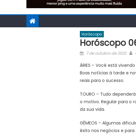
Horóscopo
Horóscopo 06
Posted
7 de outubro de 2022
on
ÁRIES – Você está vivendo
Boas notícias à tarde e n
reais para o sucesso.
TOURO – Tudo dependerá de
o motivo. Regular para o 
da sua vida.
GÊMEOS – Algumas dificul
êxito nos negócios e para 