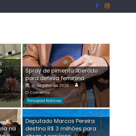
s
e
Spray de pimenta liberado
I
para defesa feminina
or
Author
Posted
31 de julho de 2026
on
O Colinense
Principais Notícias
ngelo Martins Tristão é
Deputado Marcos Pereira
ina na
destina R$ 3 milhões para
minoso mascarado
Empres
hor