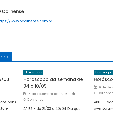
 Colinense
ttps://www.ocolinense.com.br
ados
Horóscopo
Horóscopo
9/03
Horóscopo da semana de
Horóscop
04 a 10/09
Author
Posted
9 de de
on
Author
Posted
O Colinens
4 de setembro de 2025
on
O Colinense
 aos bons
ÁRIES – Nã
to e
aventurar
ÁRIES – de 21/03 a 20/04 Dia que