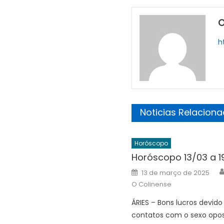
O
h
Noticias Relacion
Horóscopo
Horóscopo 13/03 a 1
Posted
13 de março de 2025
on
O Colinense
ÁRIES – Bons lucros devido
contatos com o sexo opos