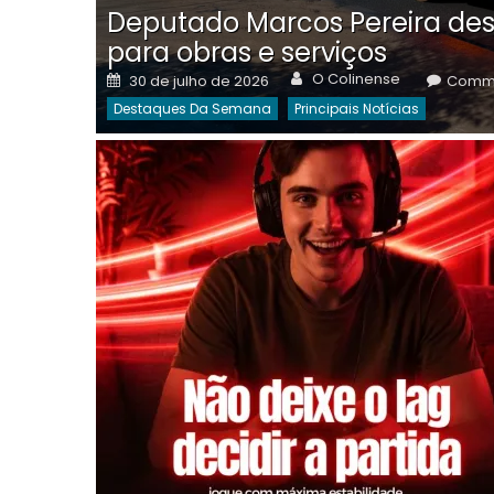
Deputado Marcos Pereira des
para obras e serviços
Author
Posted
O Colinense
30 de julho de 2026
Comme
on
Destaques Da Semana
Principais Notícias