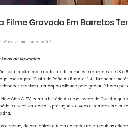
ra Filme Gravado Em Barretos Te
thor
Colinense
Comment(0)
elenco de figurantes
ões está realizando o cadastro de homens e mulheres, de 18 a 
onga-metragem “Festa do Peão de Barretos”. As filmagens serão 
ecionados precisam ter disponibilidade para gravar 12 horas por d
 New Cine & TV, narra a história de uma jovem de Curitiba que
ário musical sertanejo. A protagonista vem a Barretos em bus
atina.
os e região, devem baixar a ficha de cadastro e seguir as orienta