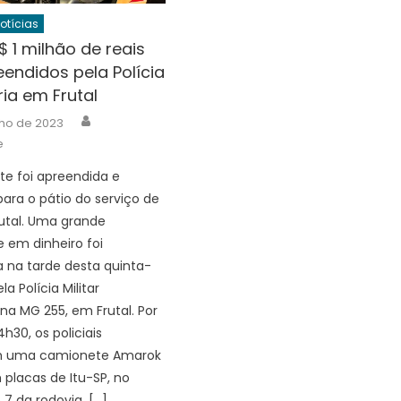
Notícias
 1 milhão de reais
endidos pela Polícia
ia em Frutal
Author
lho de 2023
e
e foi apreendida e
ara o pátio do serviço de
utal. Uma grande
 em dinheiro foi
 na tarde desta quinta-
ela Polícia Militar
 na MG 255, em Frutal. Por
4h30, os policiais
m uma camionete Amarok
 placas de Itu-SP, no
 7 da rodovia, […]