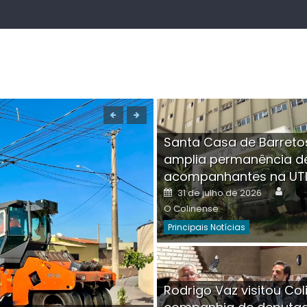
Santa Casa de Barreto
amplia permanência d
acompanhantes na UT
Auth
Posted
31 de julho de 2026
on
O Colinense
Principais Notícias
Boutique na Av. Â
Rodrigo Vaz visitou Col
invadida por cri
Aut