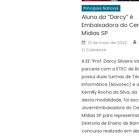
Principais Notícias
Aluna da “Darcy” é
Embaixadora do Cen
Mídias SP
Posted
13 de maio de 2022
on
O Colinense
A EE “Prof. Darcy Silveira V
parceria com a ETEC de Ba
possui duas turmas de T
Informática (Novotec) e a
Kemilly Rocha da Silva, da 1
desta modalidade, foi esc
JovemEmbaixadora do Ce
Mídias SP para representar
Diretoria de Ensino de Barr
concurso realizado em abri