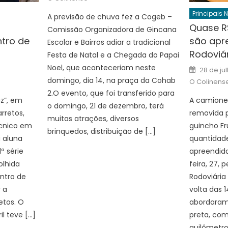
Principais 
A previsão de chuva fez a Cogeb –
Quase R$
Comissão Organizadora de Gincana
tro de
são apre
Escolar e Bairros adiar a tradicional
Rodoviár
Festa de Natal e a Chegada do Papai
Author
Posted
Noel, que aconteceriam neste
28 de ju
on
domingo, dia 14, na praça da Cohab
O Colinens
2.O evento, que foi transferido para
az”, em
A camionet
o domingo, 21 de dezembro, terá
rretos,
removida p
muitas atrações, diversos
écnico em
guincho Fr
brinquedos, distribuição de […]
 aluna
quantidade
ª série
apreendida
olhida
feira, 27, p
ntro de
Rodoviária
 a
volta das 1
etos. O
abordara
l teve […]
preta, com
quilômetro