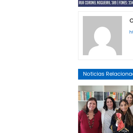
O
h
Noticias Relacion