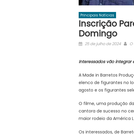
Principais Notícias
Inscrição Pa
Domingo
Posted
Au
25 de julho de 2024
O 
on
Interessados vão integrar 
A Made in Barretos Produç
elenco de figurantes no l
agosto e os figurantes sel
O filme, uma produção da
cantora de sucesso no cen
maior rodeio da América L
Os interessados, de Barret