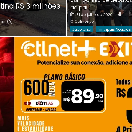
companhia de deputa
Posted
O C
30 de julho de 2026
tina R$ 3 milhões
on
do pai
Destaques Da Semana
Princip
Auth
Posted
31 de julho de 2026
on
O Colinense
nt(0)
Jaborandi
Principais Notícias