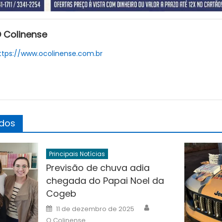
 Colinense
ttps://www.ocolinense.com.br
ados
Principais Notícias
Previsão de chuva adia
chegada do Papai Noel da
Cogeb
Author
Posted
11 de dezembro de 2025
on
O Colinense