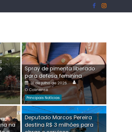
s
e
Spray de pimenta liberado
I
para defesa feminina
or
Author
Posted
31 de julho de 2026
on
O Colinense
Principais Notícias
ngelo Martins Tristão é
Deputado Marcos Pereira
ina na
destina R$ 3 milhões para
minoso mascarado
Empres
hor