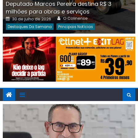
Deputado Marcos Pereira destina R$ 3
milhões para obras e serviços
Author
Posted
O Colinense
30 de julho de 2026
on
Destaques Da Semana
Principais Notícias