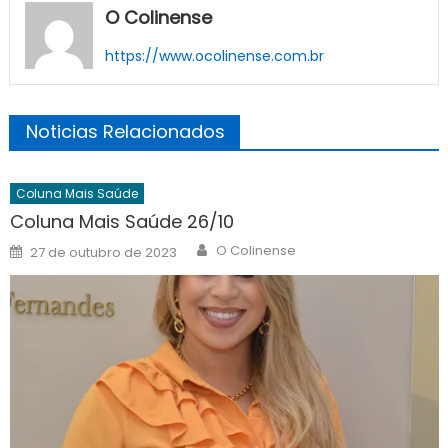
O Colinense
https://www.ocolinense.com.br
Noticias Relacionados
Coluna Mais Saúde
Coluna Mais Saúde 26/10
Author
Posted
O Colinense
27 de outubro de 2023
on