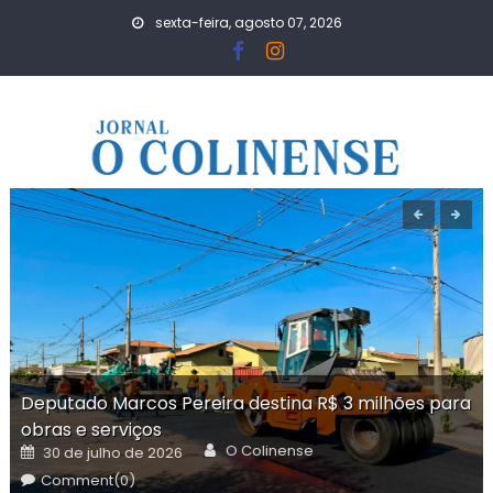
Skip
sexta-feira, agosto 07, 2026
to
content
Deputado Marcos Pereira destina R$ 3 milhões para
obras e serviços
Author
Posted
O Colinense
30 de julho de 2026
on
Comment(0)