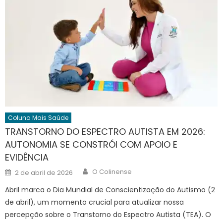
Coluna Mais Saúde
TRANSTORNO DO ESPECTRO AUTISTA EM 2026:
AUTONOMIA SE CONSTRÓI COM APOIO E
EVIDÊNCIA
Author
Posted
O Colinense
2 de abril de 2026
on
Abril marca o Dia Mundial de Conscientização do Autismo (2
de abril), um momento crucial para atualizar nossa
percepção sobre o Transtorno do Espectro Autista (TEA). O