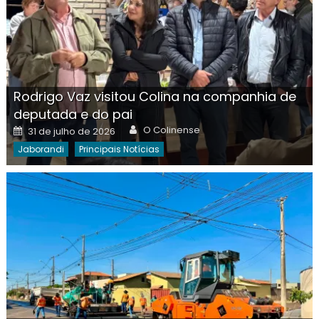
Rodrigo Vaz visitou Colina na companhia de
deputada e do pai
Author
Posted
O Colinense
31 de julho de 2026
on
Jaborandi
Principais Notícias