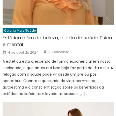
Coluna Mais Saúde
Estética além da beleza, aliada da saúde física
e mental
Author
Posted
O Colinense
4 de abril de 2024
on
A estética está crescendo de forma exponencial em nossa
sociedade, o que antes era luxo hoje faz parte do dia a dia. A
relação com a saúde pode vir desde um pré ou pós-
operatório. Quanto a qualidade de vida, bem-estar,
autoestima e a conscientização sobre os benefícios da
estética na saúde tem levado as pessoas […]