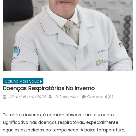
Coluna Mais Saúde
Doenças Respiratórias No Inverno
Posted
Author
25 de julho de 2024
O Colinense
Comment(0)
on
Durante o inverno, é comum observar um aumento
significativo nas doenças respiratórias, especialmente
aquelas associadas ao tempo seco. A baixa temperatura,