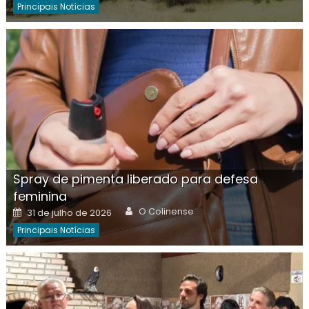
Principais Notícias
Spray de pimenta liberado para defesa
feminina
Author
Posted
O Colinense
31 de julho de 2026
on
Principais Notícias