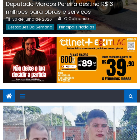
Deputado Marcos Pereira destina R$ 3
milhões para obras e serviços
Author
Posted
O Colinense
30 de julho de 2026
on
Destaques Da Semana
Principais Notícias