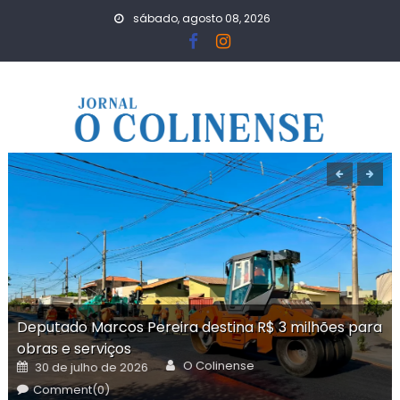
Skip
sábado, agosto 08, 2026
to
content
Deputado Marcos Pereira destina R$ 3 milhões para
obras e serviços
Author
Posted
O Colinense
30 de julho de 2026
on
Comment(0)