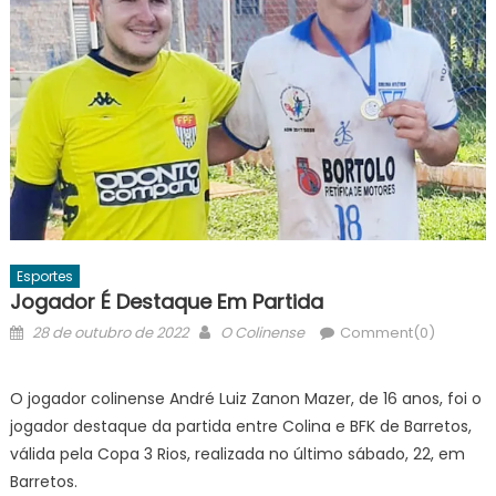
Esportes
Jogador É Destaque Em Partida
Posted
Author
28 de outubro de 2022
O Colinense
Comment(0)
on
O jogador colinense André Luiz Zanon Mazer, de 16 anos, foi o
jogador destaque da partida entre Colina e BFK de Barretos,
válida pela Copa 3 Rios, realizada no último sábado, 22, em
Barretos.