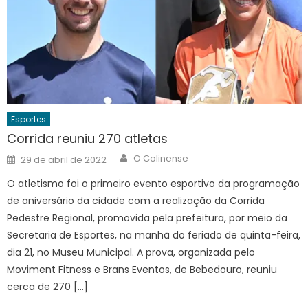
Esportes
Corrida reuniu 270 atletas
Author
Posted
O Colinense
29 de abril de 2022
on
O atletismo foi o primeiro evento esportivo da programação
de aniversário da cidade com a realização da Corrida
Pedestre Regional, promovida pela prefeitura, por meio da
Secretaria de Esportes, na manhã do feriado de quinta-feira,
dia 21, no Museu Municipal. A prova, organizada pelo
Moviment Fitness e Brans Eventos, de Bebedouro, reuniu
cerca de 270 […]