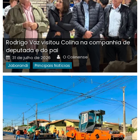
Rodrigo Vaz visitou Colina na companhia de
deputada e do pai
Author
Posted
O Colinense
31 de julho de 2026
on
Jaborandi
Principais Notícias