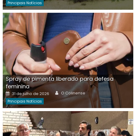
Principais Notícias
Spray de pimenta liberado para defesa
feminina
Author
Posted
O Colinense
31 de julho de 2026
on
Principais Notícias