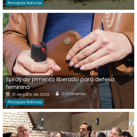
Principais Notícias
Spray de pimenta liberado para defesa
feminina
Author
Posted
O Colinense
31 de julho de 2026
on
Principais Notícias