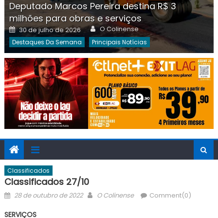
Deputado Marcos Pereira destina R$ 3
milhões para obras e serviços
Author
Posted
O Colinense
30 de julho de 2026
on
Destaques Da Semana
Principais Notícias
Classificados
Classificados 27/10
Posted
Author
28 de outubro de 2022
O Colinense
Comment(0)
on
SERVIÇOS