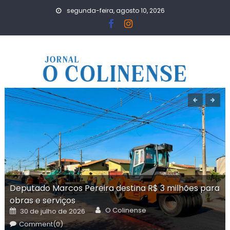
Skip
segunda-feira, agosto 10, 2026
to
content
Deputado Marcos Pereira destina R$ 3 milhões para
obras e serviços
Author
Posted
O Colinense
30 de julho de 2026
on
Comment(0)