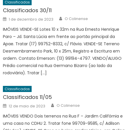
Classificados
Classificados 30/11
Author
Posted
O Colinense
1 de dezembro de 2023
on
IMÓVEIS VENDE-SE Lotes 10 x 32m na Rua Ernesto Henrique
Paro – Jd. Santa Lúcia em frente ao portão principal da
Apae. Tratar (17) 99752-8332, c/ Flávia. VENDE-SE Terreno
Desmembramento Park, 10 x 25m, Registro e Escritura em
ordem. Contato Emerson: (13) 99194-4797. VENDO/ALUGO
Prédio comercial na Rua Germano Bizarro (ao lado da
rodoviária). Tratar […]
Classificados
Classificados 11/05
Author
Posted
O Colinense
12 de maio de 2023
on
IMÓVEIS VENDO Dois terrenos na Rua F – Jardim Califórnia e
uma casa no CDHU 2. Tratar fone 99709-9585, c/ Adilson