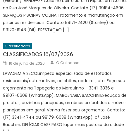
(Gledan). VENDE-SE Casa no bairro Jardim Hípico, em Colina,
na Rua José Marques de Oliveira. Contato (17) 99184-4606.
SERVIÇOS PISCINAS COLINA Tratamento e manutenção em
piscinas residenciais. Contato 99171-2420 (Stanley) ou
99120-1948 (Dil). PRESTAÇÃO […]
Classificados
CLASSIFICADOS 16/07/2026
Author
Posted
O Colinense
16 de julho de 2026
on
LAVAGEM A SECOLimpeza especializada de estofados
residenciais/automotivos, colchões, cadeiras, etc. Faça seu
orçamento na Tapeçaria do Marquinho – 3341-3836 e
99107-0608 (WhatsApp). MARCENARIA BACCHINIExecução de
projetos, cozinhas planejadas, armários embutidos e móveis
planejados em geral. Venha fazer seu orçamento. Contato:
(17) 3341-4744 ou 98179-6038 (WhatsApp), c/ José
Bacchini. DELÍCIAS CASEIRASO lugar mais gostoso da cidade