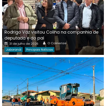
Rodrigo Vaz visitou Colina na companhia de
deputada e do pai
Author
Posted
O Colinense
31 de julho de 2026
on
Jaborandi
Principais Notícias