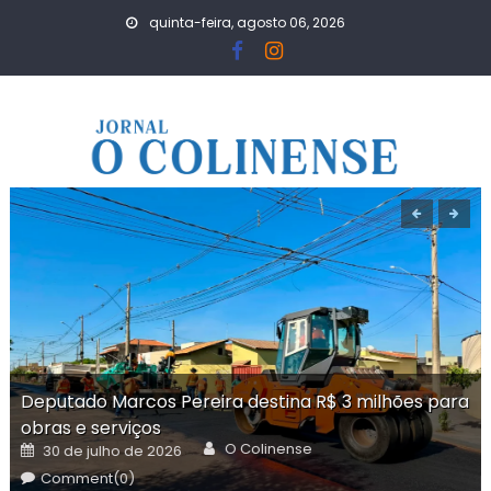
Skip
quinta-feira, agosto 06, 2026
to
content
Deputado Marcos Pereira destina R$ 3 milhões para
obras e serviços
Author
Posted
O Colinense
30 de julho de 2026
on
Comment(0)