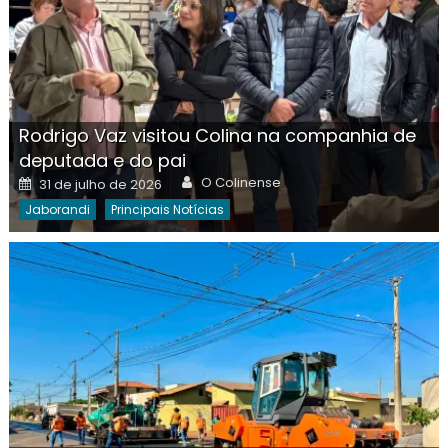
Rodrigo Vaz visitou Colina na companhia de
deputada e do pai
Author
Posted
O Colinense
31 de julho de 2026
on
Jaborandi
Principais Notícias