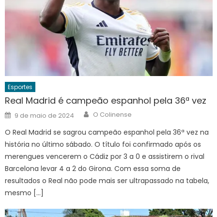
Esportes
Real Madrid é campeão espanhol pela 36ª vez
Author
Posted
O Colinense
9 de maio de 2024
on
O Real Madrid se sagrou campeão espanhol pela 36ª vez na
história no último sábado. O título foi confirmado após os
merengues vencerem o Cádiz por 3 a 0 e assistirem o rival
Barcelona levar 4 a 2 do Girona. Com essa soma de
resultados o Real não pode mais ser ultrapassado na tabela,
mesmo […]