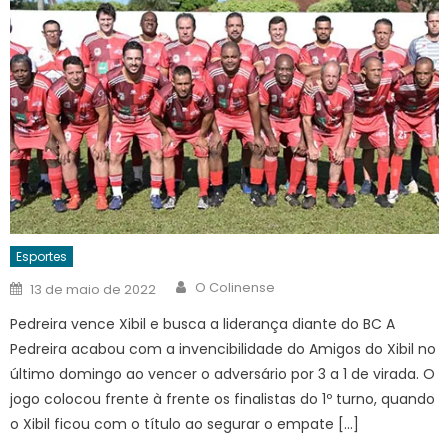
Esportes
Author
Posted
O Colinense
13 de maio de 2022
on
Pedreira vence Xibil e busca a liderança diante do BC A
Pedreira acabou com a invencibilidade do Amigos do Xibil no
último domingo ao vencer o adversário por 3 a 1 de virada. O
jogo colocou frente à frente os finalistas do 1º turno, quando
o Xibil ficou com o título ao segurar o empate […]