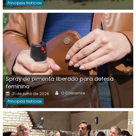
Principais Notícias
Spray de pimenta liberado para defesa
feminina
Author
Posted
O Colinense
31 de julho de 2026
on
Principais Notícias