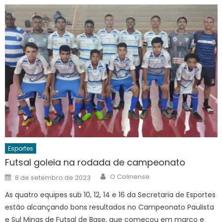
Esportes
Futsal goleia na rodada de campeonato
Author
Posted
O Colinense
8 de setembro de 2023
on
As quatro equipes sub 10, 12, 14 e 16 da Secretaria de Esportes
estão alcançando bons resultados no Campeonato Paulista
e Sul Minas de Futsal de Base, que começou em março e