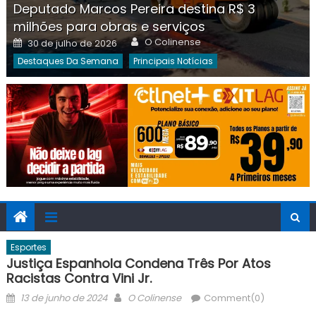
Deputado Marcos Pereira destina R$ 3
milhões para obras e serviços
Author
Posted
O Colinense
30 de julho de 2026
on
Destaques Da Semana
Principais Notícias
Esportes
Justiça Espanhola Condena Três Por Atos
Racistas Contra Vini Jr.
Posted
Author
13 de junho de 2024
O Colinense
Comment(0)
on