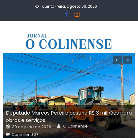
Skip
quinta-feira, agosto 06, 2026
to
content
Deputado Marcos Pereira destina R$ 3 milhões para
obras e serviços
Author
Posted
O Colinense
30 de julho de 2026
on
Comment(0)