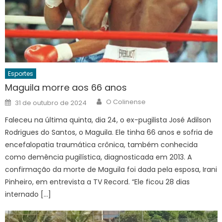
Esportes
Maguila morre aos 66 anos
Author
Posted
O Colinense
31 de outubro de 2024
on
Faleceu na última quinta, dia 24, o ex-pugilista José Adilson
Rodrigues do Santos, o Maguila. Ele tinha 66 anos e sofria de
encefalopatia traumática crônica, também conhecida
como demência pugilística, diagnosticada em 2013. A
confirmação da morte de Maguila foi dada pela esposa, Irani
Pinheiro, em entrevista a TV Record. “Ele ficou 28 dias
internado […]