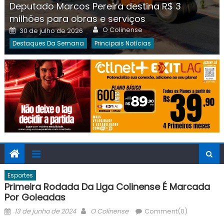
Deputado Marcos Pereira destina R$ 3
milhões para obras e serviços
Author
Posted
O Colinense
30 de julho de 2026
on
Destaques Da Semana
Principais Notícias
Esportes
Primeira Rodada Da Liga Colinense É Marcada
Por Goleadas
Posted
Author
13 de junho de 2024
O Colinense
Comment(0)
on