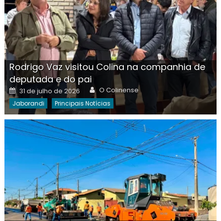
Rodrigo Vaz visitou Colina na companhia de
deputada e do pai
Author
Posted
O Colinense
31 de julho de 2026
on
Jaborandi
Principais Notícias