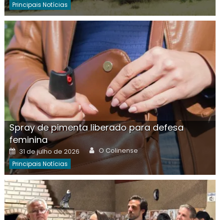
Principais Notícias
Spray de pimenta liberado para defesa
feminina
Author
Posted
O Colinense
31 de julho de 2026
on
Principais Notícias