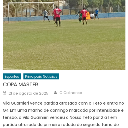
Esportes
Principais Notícias
COPA MASTER
Author
Posted
O Colinense
21 de agosto de 2025
on
Vila Guarnieri vence partida atrasada com o Teto e entra no
G4 Em uma manhã de domingo marcada por intensidade e
tensão, o Vila Guarnieri venceu o Nosso Teto por 2 a 1 em
partida atrasada da primeira rodada do segundo turno do