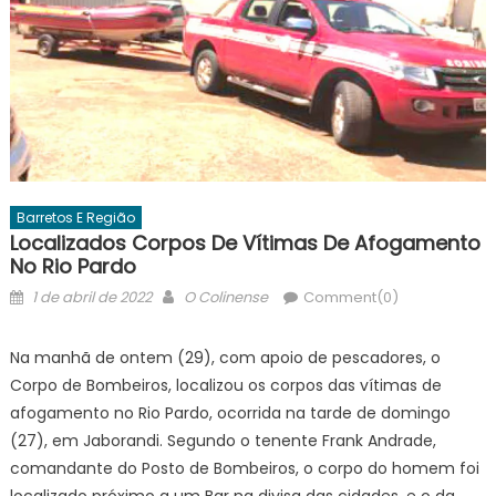
Barretos E Região
Localizados Corpos De Vítimas De Afogamento
No Rio Pardo
Posted
Author
1 de abril de 2022
O Colinense
Comment(0)
on
Na manhã de ontem (29), com apoio de pescadores, o
Corpo de Bombeiros, localizou os corpos das vítimas de
afogamento no Rio Pardo, ocorrida na tarde de domingo
(27), em Jaborandi. Segundo o tenente Frank Andrade,
comandante do Posto de Bombeiros, o corpo do homem foi
localizado próximo a um Bar na divisa das cidades, e o da