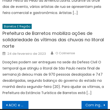
maior Festa do Peão da América Latina. Durante os onze
dias de evento, vários artistas de rua se apresentam pela
feira comercial e gastronômica. Artistas […]
Barretos E Região
Prefeitura de Barretos mobiliza ações de
solidariedade às vítimas das chuvas no litoral
norte
Author
Posted
O Colinense
24 de fevereiro de 2023
on
Doações podem ser entregues na sede da Defesa Civil O
temporal que atingiu o litoral de São Paulo neste final de
semana já deixou mais de 970 pessoas desalojadas e 747
desabrigadas, segundo balanço do governo do estado na
manhã desta segunda-feira (20). Para ajudar as vítimas, a
Prefeitura da Estância Turística de Barretos está […]
Navegação
ACIC e seus conveniados agora são Unimed/Barretos
Com ingressos esgotados Gusttavo Lima se apresenta em Barretos