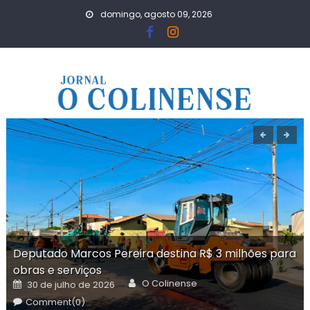
Skip
domingo, agosto 09, 2026
to
content
Deputado Marcos Pereira destina R$ 3 milhões para
obras e serviços
Author
Posted
O Colinense
30 de julho de 2026
on
Comment(0)