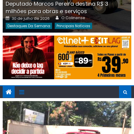
Deputado Marcos Pereira destina R$ 3
milhões para obras e serviços
Author
Posted
O Colinense
30 de julho de 2026
on
Destaques Da Semana
Principais Notícias