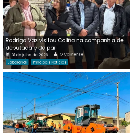
Rodrigo Vaz visitou Colina na companhia de
deputada e do pai
Author
Posted
O Colinense
31 de julho de 2026
on
Jaborandi
Principais Notícias