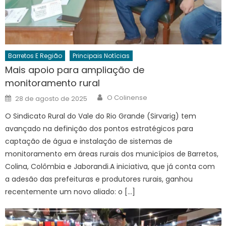
Barretos E Região
Principais Notícias
Mais apoio para ampliação de
monitoramento rural
Author
Posted
O Colinense
28 de agosto de 2025
on
O Sindicato Rural do Vale do Rio Grande (Sirvarig) tem
avançado na definição dos pontos estratégicos para
captação de água e instalação de sistemas de
monitoramento em áreas rurais dos municípios de Barretos,
Colina, Colômbia e Jaborandi.A iniciativa, que já conta com
a adesão das prefeituras e produtores rurais, ganhou
recentemente um novo aliado: o […]