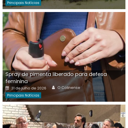
Principais Notícias
Spray de pimenta liberado para defesa
feminina
Author
Posted
O Colinense
31 de julho de 2026
on
Principais Notícias