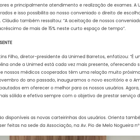
lores e principalmente atendimento e realização de exames. 
dos e isso possibilita ao nosso conveniado o direito de escolha
se. Cláudio também ressaltou: “A aceitação de nossos conveniad
 acréscimo de mais de 15% neste curto espaço de tempo”.
SENTE
ns Filho, diretor-presidente da Unimed Barretos, enfatizou: “É 
ina onde a Unimed está cada vez mais presente, oferecendo se
 e nossos médicos cooperados têm uma relação muito próxima
embro do ano passado, inauguramos o novo escritório e o Am
pautados em oferecer o melhor para os nossos usuários. Agora,
ais sólida e efetiva sempre com o objetivo de prestar serviço 
ão disponíveis as novas carteirinhas dos usuários. Orienta tam
er feitas na sede da Associação, na Av. Pio de Melo Nogueira nº