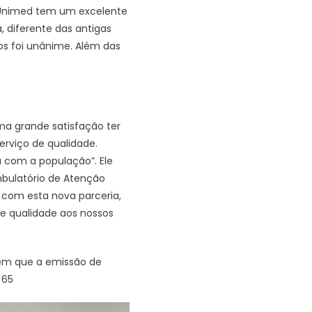
A Unimed tem um excelente
, diferente das antigas
os foi unânime. Além das
uma grande satisfação ter
rviço de qualidade.
 com a população”. Ele
bulatório de Atenção
 com esta nova parceria,
de qualidade aos nossos
bém que a emissão de
 65