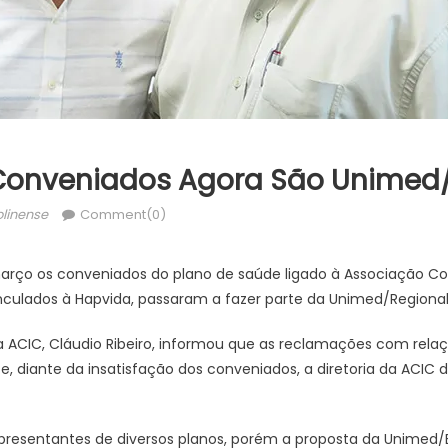
Conveniados Agora São Unimed/
or
linense
Comment(0)
março os conveniados do plano de saúde ligado à Associação Com
nculados à Hapvida, passaram a fazer parte da Unimed/Regional 
da ACIC, Cláudio Ribeiro, informou que as reclamações com rela
, diante da insatisfação dos conveniados, a diretoria da ACIC d
presentantes de diversos planos, porém a proposta da Unimed/B