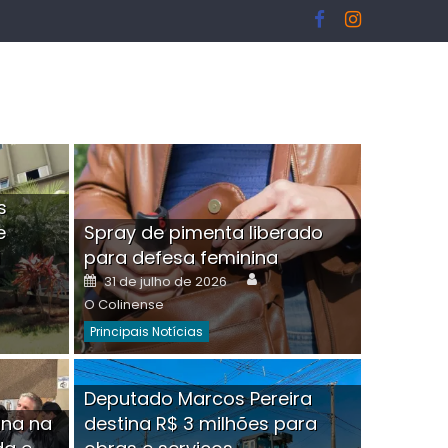
s
e
Spray de pimenta liberado
I
para defesa feminina
or
Author
Posted
31 de julho de 2026
on
O Colinense
Principais Notícias
ngelo Martins Tristão é
Deputado Marcos Pereira
ina na
destina R$ 3 milhões para
minoso mascarado
Empres
hor