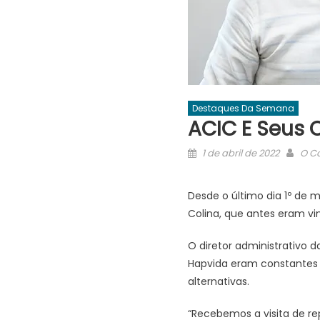
Destaques Da Semana
ACIC E Seus 
Posted
Auth
1 de abril de 2022
O Co
on
Desde o último dia 1º de 
Colina, que antes eram vi
O diretor administrativo 
Hapvida eram constantes e
alternativas.
“Recebemos a visita de re