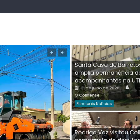
Santa Casa de Barreto
amplia permanência d
acompanhantes na UT
Auth
Posted
31 de julho de 2026
on
O Colinense
Principais Notícias
Boutique na Av. Â
Rodrigo Vaz visitou Col
invadida por cri
Aut