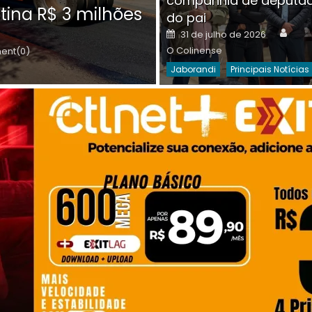
companhia de deputa
Posted
O C
30 de julho de 2026
tina R$ 3 milhões
on
do pai
Destaques Da Semana
Princip
Auth
Posted
31 de julho de 2026
on
O Colinense
nt(0)
Jaborandi
Principais Notícias