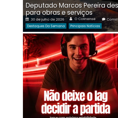
Deputado Marcos Pereira des
para obras e serviços
Author
Posted
O Colinense
30 de julho de 2026
Comme
on
Destaques Da Semana
Principais Notícias