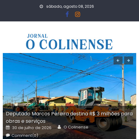
Skip
sábado, agosto 08, 2026
to
content
Deputado Marcos Pereira destina R$ 3 milhões para
obras e serviços
Author
Posted
O Colinense
30 de julho de 2026
on
Comment(0)