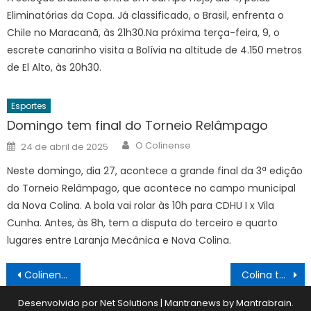
Eliminatórias da Copa. Já classificado, o Brasil, enfrenta o
Chile no Maracanã, às 21h30.Na próxima terça-feira, 9, o
escrete canarinho visita a Bolívia na altitude de 4.150 metros
de El Alto, às 20h30.
Esportes
Domingo tem final do Torneio Relâmpago
Author
Posted
O Colinense
24 de abril de 2025
on
Neste domingo, dia 27, acontece a grande final da 3ª edição
do Torneio Relâmpago, que acontece no campo municipal
da Nova Colina. A bola vai rolar às 10h para CDHU I x Vila
Cunha. Antes, às 8h, tem a disputa do terceiro e quarto
lugares entre Laranja Mecânica e Nova Colina.
Navegação
Colinenses pedalam mais de 16h seguidas até MG
Colina terá mais quatro novos poços artesianos
de
Desenvolvido por Net Solutions
|
Mantranews by
Mantrabrain
.