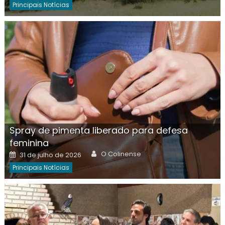
Principais Notícias
Spray de pimenta liberado para defesa
feminina
Author
Posted
O Colinense
31 de julho de 2026
on
Principais Notícias