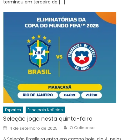
terminou em terceiro do […]
Esportes
Principais Notícias
Seleção joga nesta quinta-feira
Author
Posted
O Colinense
4 de setembro de 2025
on
A Seleção Brasileira entra em campo hoje, dia 4, pelas