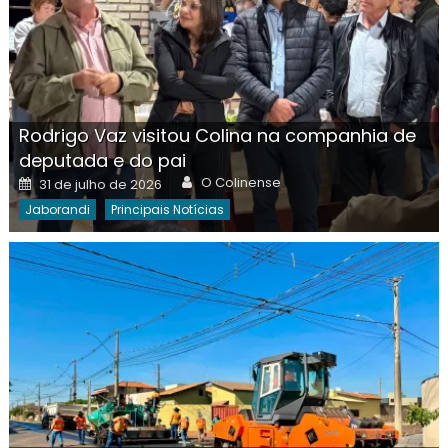
Rodrigo Vaz visitou Colina na companhia de
deputada e do pai
Author
Posted
O Colinense
31 de julho de 2026
on
Jaborandi
Principais Notícias