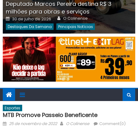
Deputado Marcos Pereira destina R$ 3
milhões para obras e serviços
Author
Posted
O Colinense
30 de julho de 2026
on
Destaques Da Semana
Principais Notícias
Esportes
MTB Promove Passeio Beneficente
Posted
Author
25 de novembro de 2022
O Colinense
Comment(0)
on