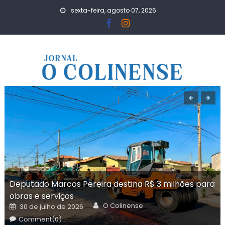
Skip
sexta-feira, agosto 07, 2026
to
content
Deputado Marcos Pereira destina R$ 3 milhões para
obras e serviços
Author
Posted
O Colinense
30 de julho de 2026
on
Comment(0)