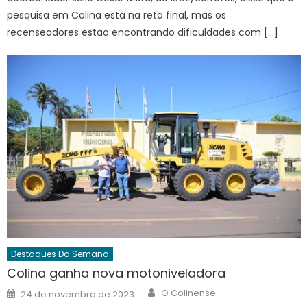
pesquisa em Colina está na reta final, mas os
recenseadores estão encontrando dificuldades com […]
Destaques Da Semana
Colina ganha nova motoniveladora
Author
Posted
O Colinense
24 de novembro de 2023
on