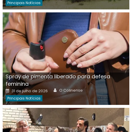
Principais Notícias
Spray de pimenta liberado para defesa
feminina
Author
Posted
O Colinense
31 de julho de 2026
on
Principais Notícias