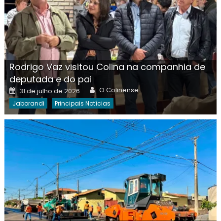
Rodrigo Vaz visitou Colina na companhia de
deputada e do pai
Author
Posted
O Colinense
31 de julho de 2026
on
Jaborandi
Principais Notícias