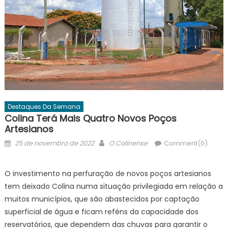
Destaques Da Semana
Colina Terá Mais Quatro Novos Poços
Artesianos
Posted
Author
25 de novembro de 2022
O Colinense
Comment(0)
on
O investimento na perfuração de novos poços artesianos
tem deixado Colina numa situação privilegiada em relação a
muitos municípios, que são abastecidos por captação
superficial de água e ficam reféns da capacidade dos
reservatórios, que dependem das chuvas para garantir o