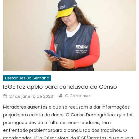
Destaques Da Semana
IBGE faz apelo para conclusão do Censo
Author
Posted
O Colinense
27 de janeiro de 2023
on
Moradores ausentes e que se recusam a dar informações
prejudicam coleta de dados O Censo Demográfico, que foi
prorrogado devido à falta de recenseadores, tem
enfrentado problemaspara a conclusão dos trabalhos. O
coordenador Júlio César Mora, do IBGE/Barretos, disse que a