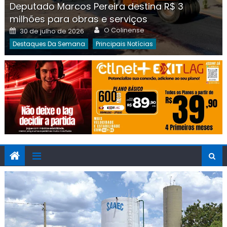
Deputado Marcos Pereira destina R$ 3
milhões para obras e serviços
Author
Posted
O Colinense
30 de julho de 2026
on
Destaques Da Semana
Principais Notícias