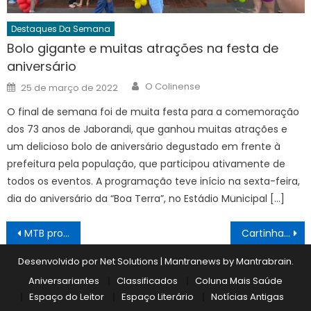
Destaques Da Semana
Bolo gigante e muitas atrações na festa de
aniversário
Author
Posted
O Colinense
25 de março de 2022
on
O final de semana foi de muita festa para a comemoração
dos 73 anos de Jaborandi, que ganhou muitas atrações e
um delicioso bolo de aniversário degustado em frente à
prefeitura pela população, que participou ativamente de
todos os eventos. A programação teve início na sexta-feira,
dia do aniversário da “Boa Terra”, no Estádio Municipal […]
Navegação
MTB promove passeio beneficente
Cartinhas do “Papai Noel dos Correios” estão disponíveis para adoção
de
Desenvolvido por Net Solutions
|
Mantranews by
Mantrabrain
.
Post
Aniversariantes
Classificados
Coluna Mais Saúde
Espaço do Leitor
Espaço Literário
Notícias Antigas