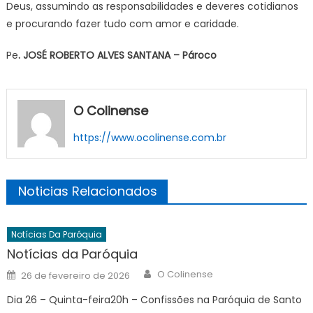
Deus, assumindo as responsabilidades e deveres cotidianos
e procurando fazer tudo com amor e caridade.
Pe
. JOSÉ ROBERTO ALVES SANTANA – Pároco
O Colinense
https://www.ocolinense.com.br
Noticias Relacionados
Notícias Da Paróquia
Notícias da Paróquia
Author
Posted
O Colinense
26 de fevereiro de 2026
on
Dia 26 – Quinta-feira20h – Confissões na Paróquia de Santo