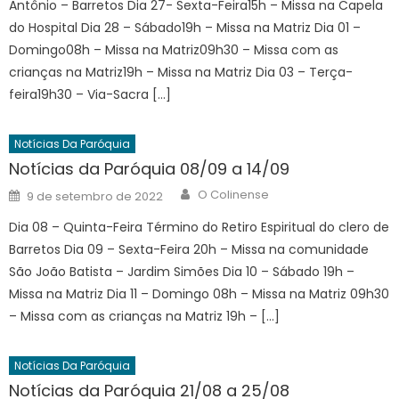
Antônio – Barretos Dia 27- Sexta-Feira15h – Missa na Capela
do Hospital Dia 28 – Sábado19h – Missa na Matriz Dia 01 –
Domingo08h – Missa na Matriz09h30 – Missa com as
crianças na Matriz19h – Missa na Matriz Dia 03 – Terça-
feira19h30 – Via-Sacra […]
Notícias Da Paróquia
Notícias da Paróquia 08/09 a 14/09
Author
Posted
O Colinense
9 de setembro de 2022
on
Dia 08 – Quinta-Feira Término do Retiro Espiritual do clero de
Barretos Dia 09 – Sexta-Feira 20h – Missa na comunidade
São João Batista – Jardim Simões Dia 10 – Sábado 19h –
Missa na Matriz Dia 11 – Domingo 08h – Missa na Matriz 09h30
– Missa com as crianças na Matriz 19h – […]
Notícias Da Paróquia
Notícias da Paróquia 21/08 a 25/08