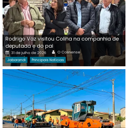
Rodrigo Vaz visitou Colina na companhia de
deputada e do pai
Author
Posted
O Colinense
31 de julho de 2026
on
Jaborandi
Principais Notícias