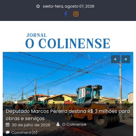
Skip
sexta-feira, agosto 07, 2026
to
content
Deputado Marcos Pereira destina R$ 3 milhões para
obras e serviços
Author
Posted
O Colinense
30 de julho de 2026
on
Comment(0)