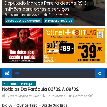
Deputado Marcos Pereira destina R$ 3
milhões para obras e serviços
Author
Posted
O Colinense
30 de julho de 2026
on
Destaques Da Semana
Principais Notícias
Notícias Da Paróquia
Notícias Da Paróquia 03/02 A 09/02
Posted
Author
4 de fevereiro de 2022
O Colinense
Comment(0)
on
Dia 03 – Quinta-feira – Dia de São Brás