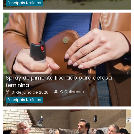
Principais Notícias
Spray de pimenta liberado para defesa
feminina
Author
Posted
O Colinense
31 de julho de 2026
on
Principais Notícias