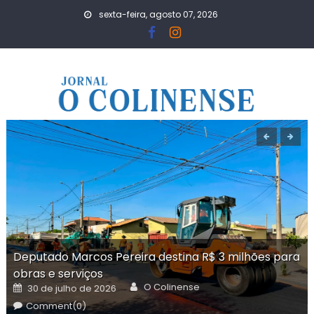
Skip
sexta-feira, agosto 07, 2026
to
content
Deputado Marcos Pereira destina R$ 3 milhões para
obras e serviços
Author
Posted
O Colinense
30 de julho de 2026
on
Comment(0)