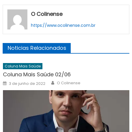
O Colinense
https://www.ocolinense.com.br
Noticias Relacionados
Coluna Mais Saúde
Coluna Mais Saúde 02/06
Author
Posted
O Colinense
3 de junho de 2022
on