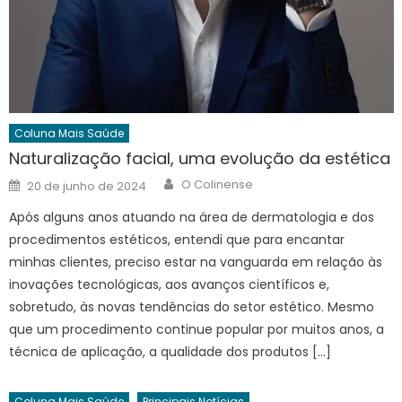
Coluna Mais Saúde
Naturalização facial, uma evolução da estética
Author
Posted
O Colinense
20 de junho de 2024
on
Após alguns anos atuando na área de dermatologia e dos
procedimentos estéticos, entendi que para encantar
minhas clientes, preciso estar na vanguarda em relação às
inovações tecnológicas, aos avanços científicos e,
sobretudo, às novas tendências do setor estético. Mesmo
que um procedimento continue popular por muitos anos, a
técnica de aplicação, a qualidade dos produtos […]
Coluna Mais Saúde
Principais Notícias