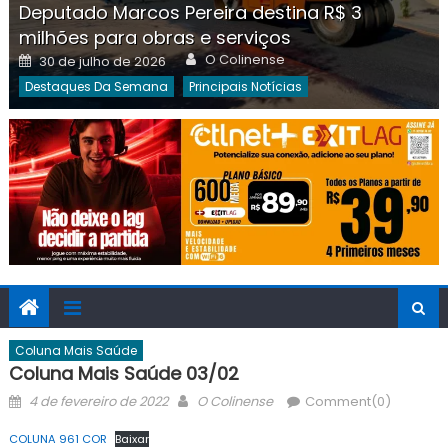
Deputado Marcos Pereira destina R$ 3
milhões para obras e serviços
Author
Posted
O Colinense
30 de julho de 2026
on
Destaques Da Semana
Principais Notícias
Coluna Mais Saúde
Coluna Mais Saúde 03/02
Posted
Author
4 de fevereiro de 2022
O Colinense
Comment(0)
on
COLUNA 961 COR
Baixar