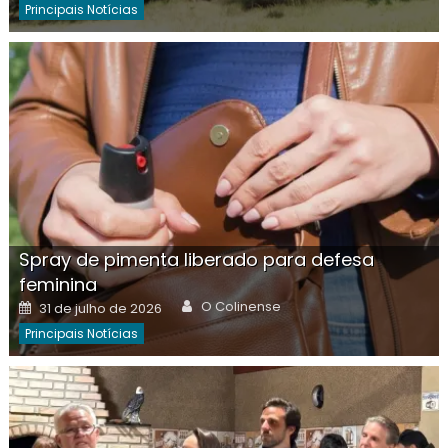
Principais Notícias
Spray de pimenta liberado para defesa
feminina
Author
Posted
O Colinense
31 de julho de 2026
on
Principais Notícias