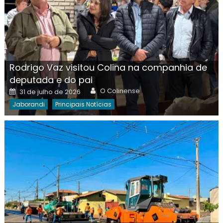
Rodrigo Vaz visitou Colina na companhia de
deputada e do pai
Author
Posted
O Colinense
31 de julho de 2026
on
Jaborandi
Principais Notícias