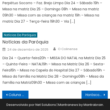
Perpétuo Socorro – Faz. Brejo Limpo Dia 24 – Sábado 19h –
Missa na matriz Dia 25 – Domingo 08h – Missa na matriz
09h30 – Missa com as crianças na matriz 19h – Missa na
matriz Dia 27 – Terça-feira 19h30 – Via […]
Notícias Da Paróquia
Notícias da Paróquia
Author
Posted
O Colinense
24 de dezembro de 2025
on
Dia 24 – Quarta-feira20h – MISSA DO NATAL na Matriz Dia 25
– Quinta-Feira – NATAL19h – Missa na Matriz Dia 26 – Sexta-
Feira15h – Missa na Capela do Hospital Dia 27 – Sábado19h –
Missa da família na Matriz Dia 28 – Domingo08h – Missa da
família na Matriz09h30 – Missa com as crianças […]
Navegação
Coluna Mais Saúde 06/04
Horóscopo 06/04 a 12/04
de
Desenvolvido por Net Solutions
|
Mantranews by
Mantrabrain
.
Post