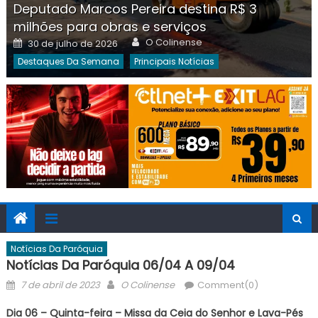
Deputado Marcos Pereira destina R$ 3
milhões para obras e serviços
Author
Posted
O Colinense
30 de julho de 2026
on
Destaques Da Semana
Principais Notícias
Notícias Da Paróquia
Notícias Da Paróquia 06/04 A 09/04
Posted
Author
7 de abril de 2023
O Colinense
Comment(0)
on
Dia 06 – Quinta-feira – Missa da Ceia do Senhor e Lava-Pés