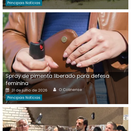
Principais Notícias
Spray de pimenta liberado para defesa
feminina
Author
Posted
O Colinense
31 de julho de 2026
on
Principais Notícias