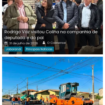
Rodrigo Vaz visitou Colina na companhia de
deputada e do pai
Author
Posted
O Colinense
31 de julho de 2026
on
Jaborandi
Principais Notícias