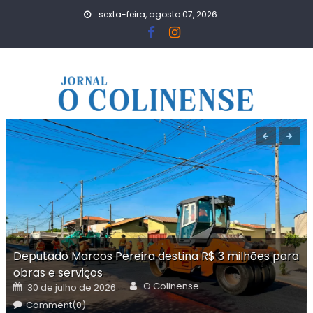
Skip
sexta-feira, agosto 07, 2026
to
content
Deputado Marcos Pereira destina R$ 3 milhões para
obras e serviços
Author
Posted
O Colinense
30 de julho de 2026
on
Comment(0)