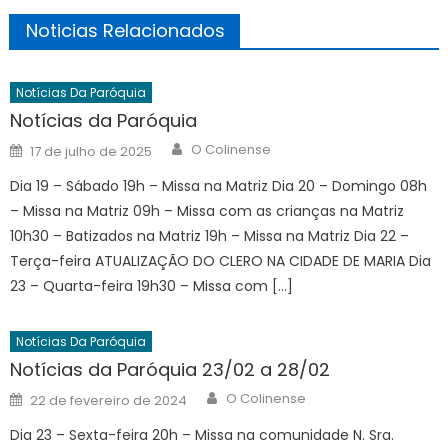
Noticias Relacionados
Notícias Da Paróquia
Notícias da Paróquia
Author
Posted
O Colinense
17 de julho de 2025
on
Dia 19 – Sábado 19h – Missa na Matriz Dia 20 – Domingo 08h
– Missa na Matriz 09h – Missa com as crianças na Matriz
10h30 – Batizados na Matriz 19h – Missa na Matriz Dia 22 –
Terça-feira ATUALIZAÇÃO DO CLERO NA CIDADE DE MARIA Dia
23 – Quarta-feira 19h30 – Missa com […]
Notícias Da Paróquia
Notícias da Paróquia 23/02 a 28/02
Author
Posted
O Colinense
22 de fevereiro de 2024
on
Dia 23 – Sexta-feira 20h – Missa na comunidade N. Sra.