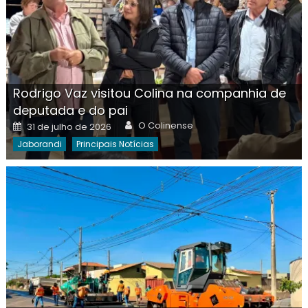
Rodrigo Vaz visitou Colina na companhia de
deputada e do pai
Author
Posted
O Colinense
31 de julho de 2026
on
Jaborandi
Principais Notícias