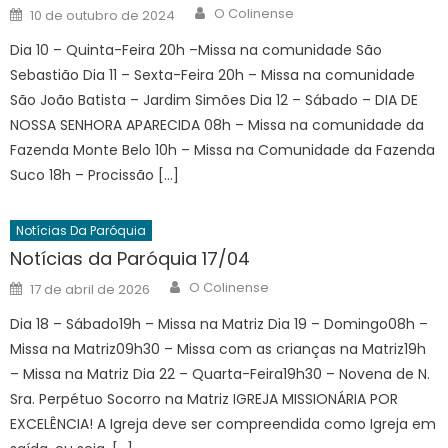
Author
Posted
O Colinense
10 de outubro de 2024
on
Dia 10 – Quinta-Feira 20h –Missa na comunidade São
Sebastião Dia 11 – Sexta-Feira 20h – Missa na comunidade
São João Batista – Jardim Simões Dia 12 – Sábado – DIA DE
NOSSA SENHORA APARECIDA 08h – Missa na comunidade da
Fazenda Monte Belo 10h – Missa na Comunidade da Fazenda
Suco 18h – Procissão […]
Notícias Da Paróquia
Notícias da Paróquia 17/04
Author
Posted
O Colinense
17 de abril de 2026
on
Dia 18 – Sábado19h – Missa na Matriz Dia 19 – Domingo08h –
Missa na Matriz09h30 – Missa com as crianças na Matriz19h
– Missa na Matriz Dia 22 – Quarta-Feira19h30 – Novena de N.
Sra. Perpétuo Socorro na Matriz IGREJA MISSIONÁRIA POR
EXCELÊNCIA! A Igreja deve ser compreendida como Igreja em