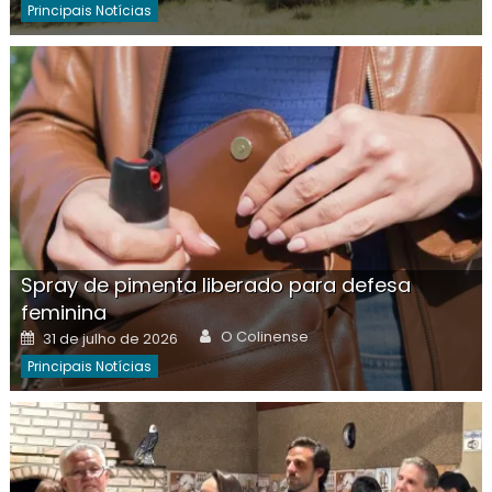
Principais Notícias
Spray de pimenta liberado para defesa
feminina
Author
Posted
O Colinense
31 de julho de 2026
on
Principais Notícias