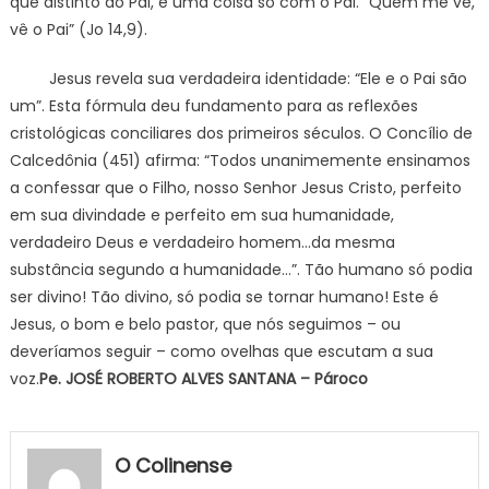
que distinto do Pai, é uma coisa só com o Pai. “Quem me vê,
vê o Pai” (Jo 14,9).
Jesus revela sua verdadeira identidade: “Ele e o Pai são
um”. Esta fórmula deu fundamento para as reflexões
cristológicas conciliares dos primeiros séculos. O Concílio de
Calcedônia (451) afirma: “Todos unanimemente ensinamos
a confessar que o Filho, nosso Senhor Jesus Cristo, perfeito
em sua divindade e perfeito em sua humanidade,
verdadeiro Deus e verdadeiro homem…da mesma
substância segundo a humanidade…”. Tão humano só podia
ser divino! Tão divino, só podia se tornar humano! Este é
Jesus, o bom e belo pastor, que nós seguimos – ou
deveríamos seguir – como ovelhas que escutam a sua
voz.
Pe. JOSÉ ROBERTO ALVES SANTANA – Pároco
O Colinense