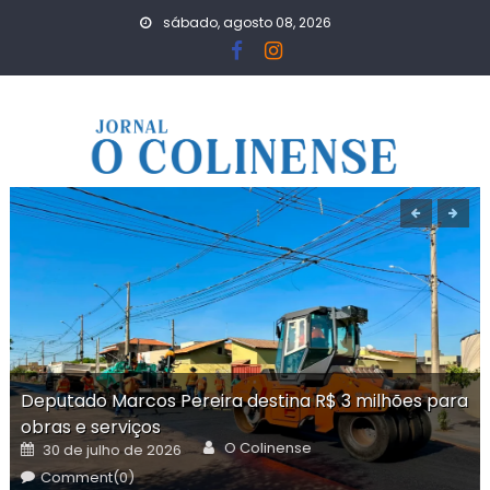
Skip
sábado, agosto 08, 2026
to
content
Deputado Marcos Pereira destina R$ 3 milhões para
obras e serviços
Author
Posted
O Colinense
30 de julho de 2026
on
Comment(0)