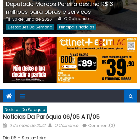
Deputado Marcos Pereira destina R$ 3
milhões para obras e serviços
Author
Posted
O Colinense
30 de julho de 2026
on
Destaques Da Semana
Principais Notícias
Notícias Da Paróquia
Notícias Da Paróquia 06/05 A 11/05
Posted
Author
6 de maio de 2022
O Colinense
Comment(0)
on
Dia 06 – Sexta-feira