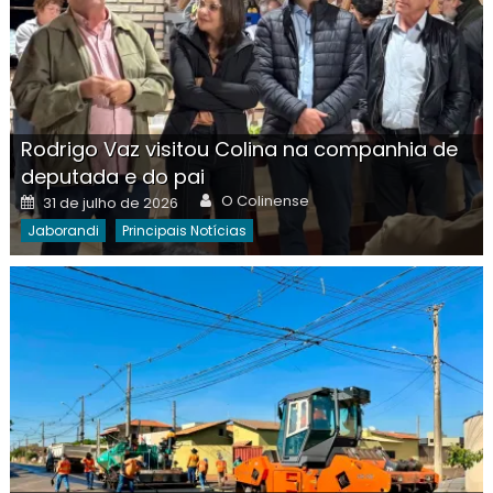
Rodrigo Vaz visitou Colina na companhia de
deputada e do pai
Author
Posted
O Colinense
31 de julho de 2026
on
Jaborandi
Principais Notícias