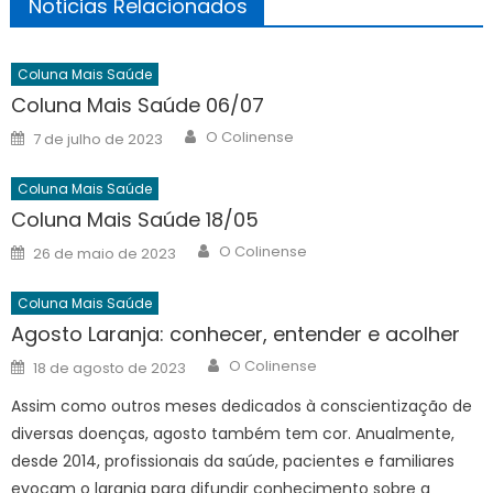
Noticias Relacionados
Coluna Mais Saúde
Coluna Mais Saúde 06/07
Author
Posted
O Colinense
7 de julho de 2023
on
Coluna Mais Saúde
Coluna Mais Saúde 18/05
Author
Posted
O Colinense
26 de maio de 2023
on
Coluna Mais Saúde
Agosto Laranja: conhecer, entender e acolher
Author
Posted
O Colinense
18 de agosto de 2023
on
Assim como outros meses dedicados à conscientização de
diversas doenças, agosto também tem cor. Anualmente,
desde 2014, profissionais da saúde, pacientes e familiares
evocam o laranja para difundir conhecimento sobre a