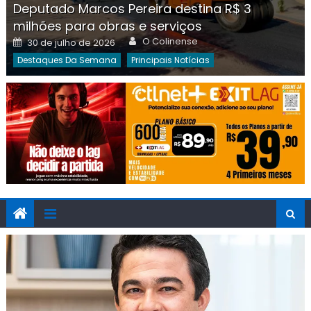
Deputado Marcos Pereira destina R$ 3
milhões para obras e serviços
Author
Posted
O Colinense
30 de julho de 2026
on
Destaques Da Semana
Principais Notícias