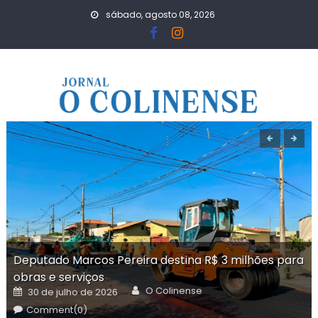
Skip
sábado, agosto 08, 2026
to
content
Deputado Marcos Pereira destina R$ 3 milhões para
obras e serviços
Author
Posted
O Colinense
30 de julho de 2026
on
Comment(0)