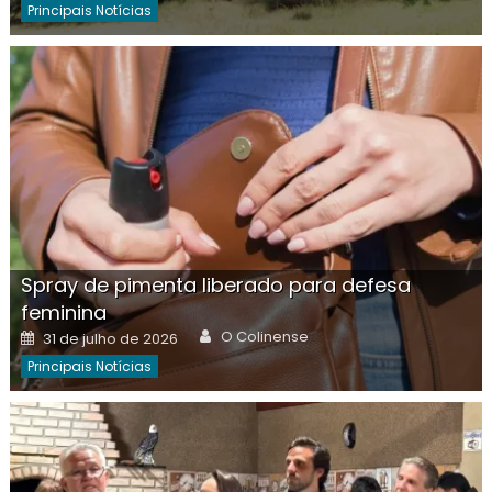
Principais Notícias
Spray de pimenta liberado para defesa
feminina
Author
Posted
O Colinense
31 de julho de 2026
on
Principais Notícias