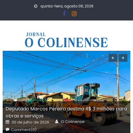
Skip
quinta-feira, agosto 06, 2026
to
content
Deputado Marcos Pereira destina R$ 3 milhões para
obras e serviços
Author
Posted
O Colinense
30 de julho de 2026
on
Comment(0)