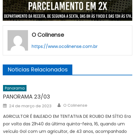
O Colinense
https://www.ocolinense.com.br
Noticias Relacionados
Panorama
PANORAMA 23/03
Author
Posted
O Colinense
24 de março de 2023
on
AGRICULTOR É BALEADO EM TENTATIVA DE ROUBO EM SÍTIO Era
por volta das 21h40 da última quinta-feira, 16, quando um
veículo Gol com um agricultor, de 43 anos, acompanhado