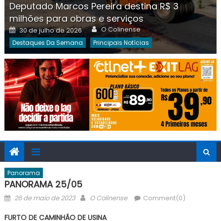
Deputado Marcos Pereira destina R$ 3
milhões para obras e serviços
Author
Posted
O Colinense
30 de julho de 2026
on
Destaques Da Semana
Principais Notícias
Panorama
PANORAMA 25/05
Posted
Author
26 de maio de 2023
O Colinense
Comment(0)
on
FURTO DE CAMINHÃO DE USINA