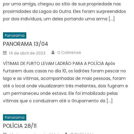
por uma amiga, chegou ao sítio de sua propriedade nas
proximidades da Lagoa do Dutra. Eles foram surpreendidos
por dois indivíduos, um deles portando uma arma […]
Panorama
PANORAMA 13/04
Author
Posted
O Colinense
14 de abril de 2023
on
VÍTIMAS DE FURTO LEVAM LADRÃO PARA A POLÍCIA Após
furtarem duas casas no dia 10, os ladrões foram pescar no
lago e as vítimas, acompanhadas de mais pessoas, foram
até o local onde visualizaram três meliantes, dois fugiram e
um permaneceu onde estava. Ele foi imobilizado pelas
vítimas que o conduziram até o Grupamento da […]
Panorama
POLÍCIA 28/11
Author
Posted