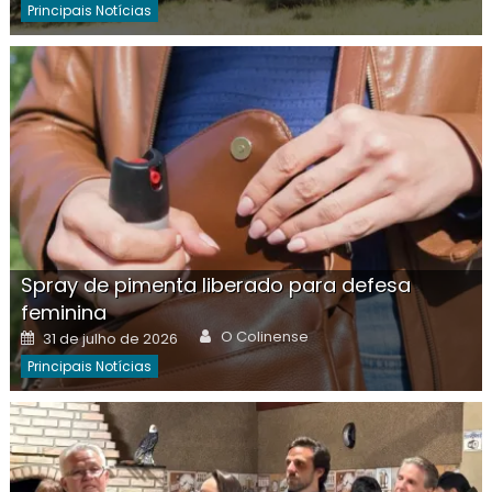
Principais Notícias
Spray de pimenta liberado para defesa
feminina
Author
Posted
O Colinense
31 de julho de 2026
on
Principais Notícias