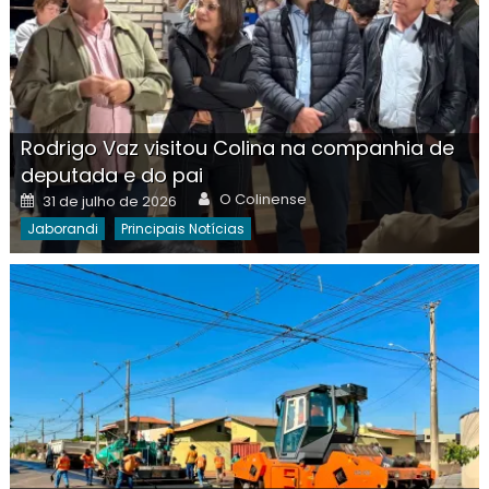
Rodrigo Vaz visitou Colina na companhia de
deputada e do pai
Author
Posted
O Colinense
31 de julho de 2026
on
Jaborandi
Principais Notícias