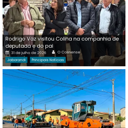
Rodrigo Vaz visitou Colina na companhia de
deputada e do pai
Author
Posted
O Colinense
31 de julho de 2026
on
Jaborandi
Principais Notícias