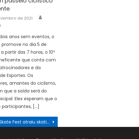
m passeio ciclístico
ente
Author
ovembro de 2021
e
dois anos sem eventos, o
 promove no dia 5 de
 partir das 7 horas, o 10º
eneficente que conta com
atrocinadores e da
 de Esportes. Os
res, amantes do ciclismo,
 que a saída será do
cipal. Eles esperam que o
participantes, […]
Skate Fest atraiu skatistas da região