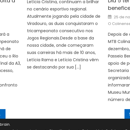
olta a
Dia 5 te
Letícia Cristina, continuam a brilhar
benefic
no cenário esportivo regional.
uthor
Posted
Atualmente jogando pela cidade de
25 de n
on
Viradouro, as duas conquistaram o
O Colinens
tricampeonato consecutivo nos
ará a
Depois de 
Jogos Regionais.Desde a base da
ampeonato
MTB Colina
nossa cidade, onde começaram
hã de
dezembro, a
suas carreiras há mais de 10 anos,
ceu o Rio
Passeio B
Letícia Rama e Letícia Cristina vêm
inal da A3,
apoio de p
se destacando por sua […]
acesso,
Secretaria
organizado
onfronto
informaram
Museu Muni
número de 
brain
.