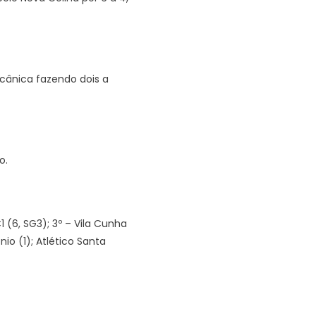
ecânica fazendo dois a
o.
 (6, SG3); 3º – Vila Cunha
nio (1); Atlético Santa