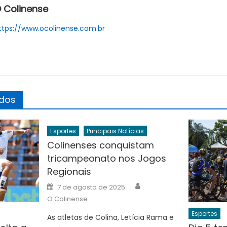
 Colinense
ttps://www.ocolinense.com.br
ados
Esportes
Principais Notícias
Colinenses conquistam
tricampeonato nos Jogos
Regionais
Author
Posted
7 de agosto de 2025
on
O Colinense
Esportes
As atletas de Colina, Letícia Rama e