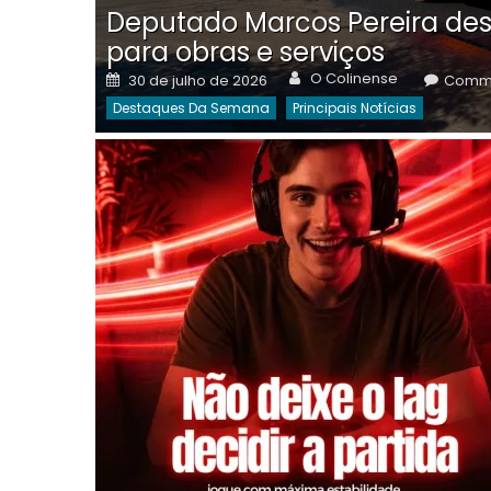
Deputado Marcos Pereira des
para obras e serviços
Author
Posted
O Colinense
30 de julho de 2026
Comme
on
Destaques Da Semana
Principais Notícias