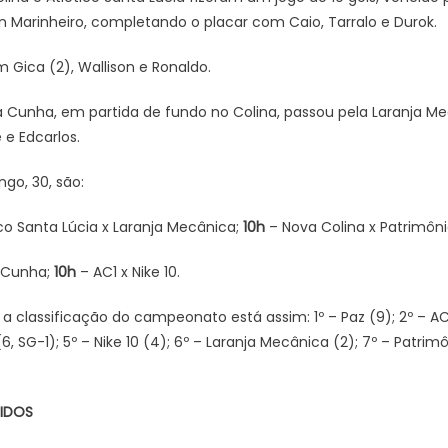
n Marinheiro, completando o placar com Caio, Tarralo e Durok.
 Gica (2), Wallison e Ronaldo.
a Cunha, em partida de fundo no Colina, passou pela Laranja M
 e Edcarlos.
go, 30, são:
co Santa Lúcia x Laranja Mecânica;
10h
– Nova Colina x Patrimôni
a Cunha;
10h
– AC1 x Nike 10.
 a classificação do campeonato está assim: 1º – Paz (9); 2º – AC1
(6, SG-1); 5º – Nike 10 (4); 6º – Laranja Mecânica (2); 7º – Patrimô
NIDOS