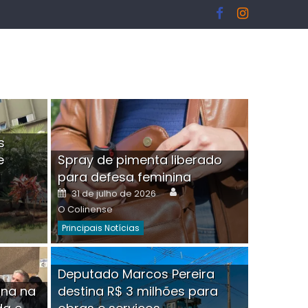
s
e
Spray de pimenta liberado
I
para defesa feminina
or
Author
Posted
31 de julho de 2026
on
O Colinense
Principais Notícias
ngelo Martins Tristão é
Deputado Marcos Pereira
ina na
destina R$ 3 milhões para
minoso mascarado
Empres
hor