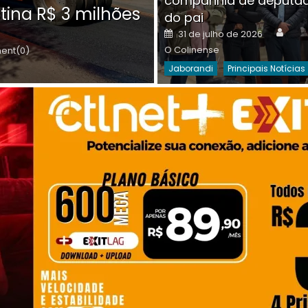
companhia de deputa
Posted
O C
30 de julho de 2026
tina R$ 3 milhões
on
do pai
Destaques Da Semana
Princip
Auth
Posted
31 de julho de 2026
on
O Colinense
nt(0)
Jaborandi
Principais Notícias