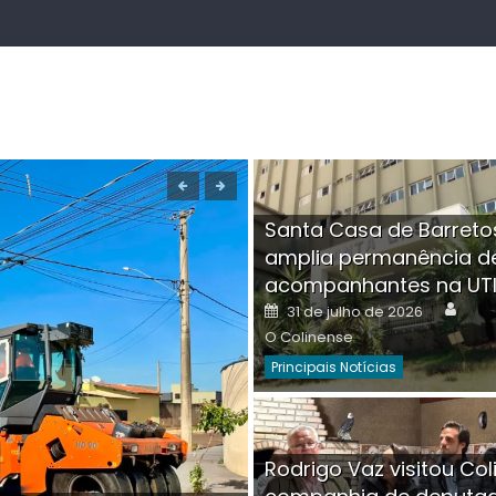
Santa Casa de Barreto
amplia permanência d
acompanhantes na UT
Auth
Posted
31 de julho de 2026
on
O Colinense
Principais Notícias
Boutique na Av. Â
Rodrigo Vaz visitou Col
invadida por cri
Aut