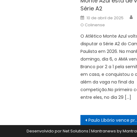
Monte Azul está de v
Série A2
A
Posted
10 de abril de 2025
on
O Colinense
O Atlético Monte Azul volt
disputar a Série A2 do C
Paulista em 2026. Na man
domingo, dia 6, o AMA ven
Branco por 2 a 1 pela semif
em casa, e conquistou o 
além da vaga na final da
competição.No primeiro c
entre eles, no dia 29 […]
Navegação
Paulo Libório vence prova em Franca
de
Desenvolvido por Net Solutions
|
Mantranews by
Mantra