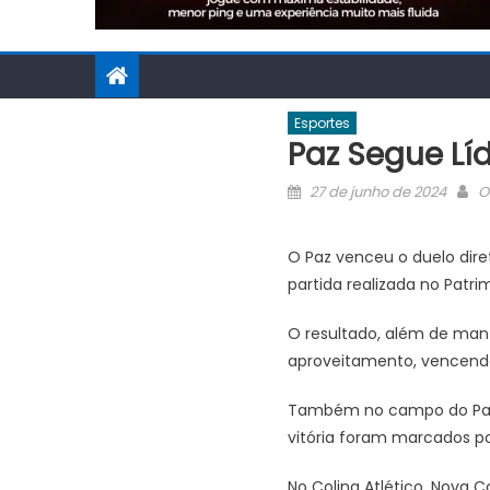
Esportes
Paz Segue Líd
Posted
A
27 de junho de 2024
O
on
O Paz venceu o duelo diret
partida realizada no Patrim
O resultado, além de man
aproveitamento, vencendo 
Também no campo do Patrim
vitória foram marcados po
No Colina Atlético, Nova C