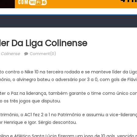
er Da Liga Colinense
uthor
 Colinense
Comment(0)
o contra o Nike 10 na terceira rodada e se manteve líder da Lig
ônio, o alvinegro bateu o adversário por 3 a 0, com gols de Flávio
ter o Paz na liderança, também garante o time como único co
os três jogos que disputou.
ônio, o AC1 fez 2 a 1 no Patrimônio e assumiu a vice-lideranç
r Henrique e Igor. Sérgio descontou.
olina e Atlético Santa Lúcia fizeram um jogo de 10 gols, vencido 