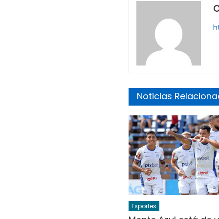
O
h
Noticias Relacion
Esportes