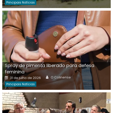
Principais Notícias
Spray de pimenta liberado para defesa
feminina
Author
Posted
O Colinense
31 de julho de 2026
on
Principais Notícias