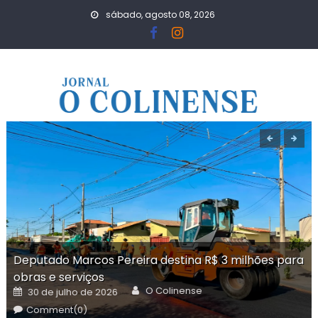
Skip
sábado, agosto 08, 2026
to
content
Deputado Marcos Pereira destina R$ 3 milhões para
obras e serviços
Author
Posted
O Colinense
30 de julho de 2026
on
Comment(0)