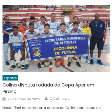
Esportes
Colina disputa rodada da Copa Aper em
Pirangi
Author
Posted
O Colinense
29 de maio de 2025
on
Neste final de semana, a equipe de Colina participou de