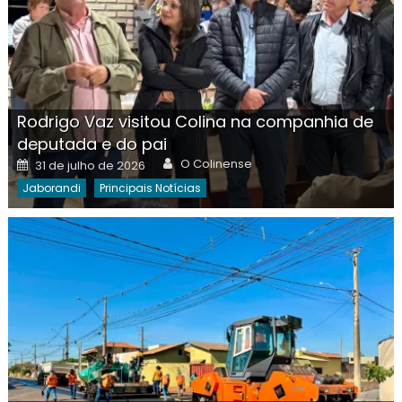
Rodrigo Vaz visitou Colina na companhia de
deputada e do pai
Author
Posted
O Colinense
31 de julho de 2026
on
Jaborandi
Principais Notícias