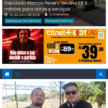
Deputado Marcos Pereira destina R$ 3
milhões para obras e serviços
Author
Posted
O Colinense
30 de julho de 2026
on
Destaques Da Semana
Principais Notícias