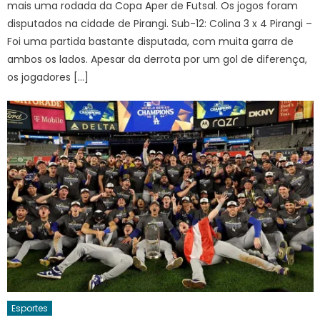
mais uma rodada da Copa Aper de Futsal. Os jogos foram
disputados na cidade de Pirangi. Sub-12: Colina 3 x 4 Pirangi –
Foi uma partida bastante disputada, com muita garra de
ambos os lados. Apesar da derrota por um gol de diferença,
os jogadores […]
Esportes