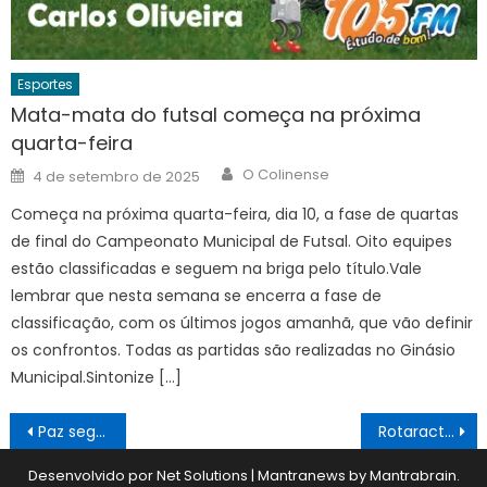
Esportes
Mata-mata do futsal começa na próxima
quarta-feira
Author
Posted
O Colinense
4 de setembro de 2025
on
Começa na próxima quarta-feira, dia 10, a fase de quartas
de final do Campeonato Municipal de Futsal. Oito equipes
estão classificadas e seguem na briga pelo título.Vale
lembrar que nesta semana se encerra a fase de
classificação, com os últimos jogos amanhã, que vão definir
os confrontos. Todas as partidas são realizadas no Ginásio
Municipal.Sintonize […]
Navegação
Paz segue líder da Liga Colinense
Rotaract prestigiou conferência em Rio Preto
de
Desenvolvido por Net Solutions
|
Mantranews by
Mantrabrain
.