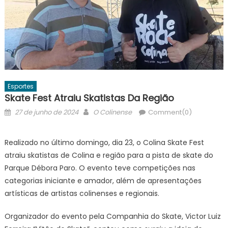
Esportes
Skate Fest Atraiu Skatistas Da Região
Posted
Author
27 de junho de 2024
O Colinense
Comment(0)
on
Realizado no último domingo, dia 23, o Colina Skate Fest
atraiu skatistas de Colina e região para a pista de skate do
Parque Débora Paro. O evento teve competições nas
categorias iniciante e amador, além de apresentações
artísticas de artistas colinenses e regionais.
Organizador do evento pela Companhia do Skate, Victor Luiz