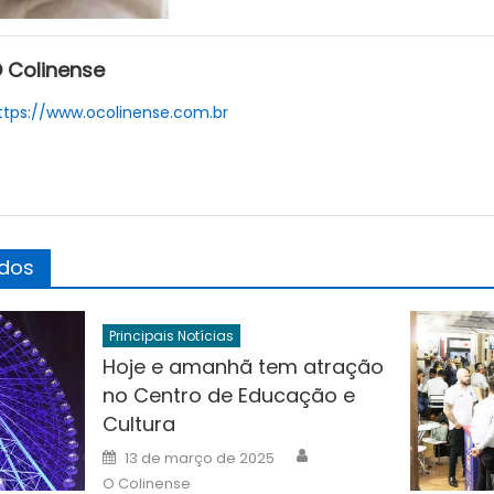
 Colinense
ttps://www.ocolinense.com.br
ados
Principais Notícias
Hoje e amanhã tem atração
no Centro de Educação e
Cultura
Author
Posted
13 de março de 2025
on
O Colinense