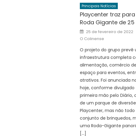
Principais Notícias
Playcenter traz para
Roda Gigante de 25
Posted
25 de fevereiro de 2022
on
O Colinense
O projeto do grupo prevê
infraestrutura completa 
alimentação, comércio de
espaço para eventos, entr
atrativos. Foi anunciada n
hoje, conforme divulgado
primeira mão pelo Diário,
de um parque de diversões,
Playcenter, mas não tod
conjunto de brinquedos, 
uma Roda-Gigante panor
[…]