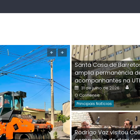
Santa Casa de Barreto
amplia permanência d
acompanhantes na UT
Auth
Posted
31 de julho de 2026
on
O Colinense
Principais Notícias
Boutique na Av. Â
Rodrigo Vaz visitou Col
invadida por cri
Aut