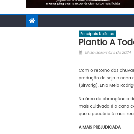
Principais Notícias
Plantio A To
Posted
19 de dezembro de 2024
on
Com o retorno das chuvas 
produção de soja e cana d
(Sirvarig), Enio Melo Rodrig
Na área de abrangência do 
mais cultivada é a cana c
que a pecuária é mais re
A MAIS PREJUDICADA