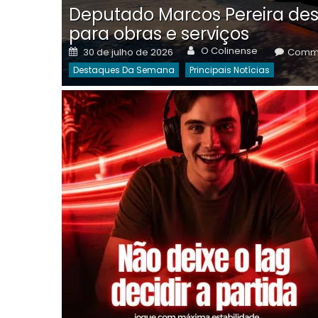
Deputado Marcos Pereira des
para obras e serviços
Author
Posted
O Colinense
30 de julho de 2026
Comme
on
Destaques Da Semana
Principais Notícias