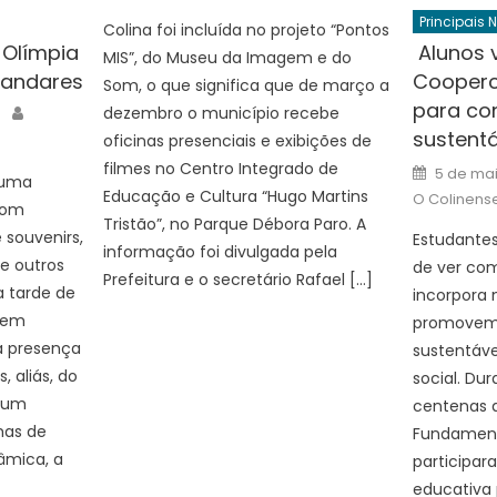
Principais 
Colina foi incluída no projeto “Pontos
 Olímpia
Alunos 
MIS”, do Museu da Imagem e do
 andares
Cooperc
Som, o que significa que de março a
para co
Author
dezembro o município recebe
sustentá
oficinas presenciais e exibições de
filmes no Centro Integrado de
Posted
5 de ma
 uma
on
Educação e Cultura “Hugo Martins
O Colinens
com
Tristão”, no Parque Débora Paro. A
 souvenirs,
Estudantes
informação foi divulgada pela
e outros
de ver co
Prefeitura e o secretário Rafael […]
a tarde de
incorpora 
 em
promovem 
 a presença
sustentáve
 aliás, do
social. Du
o um
centenas d
mas de
Fundamenta
âmica, a
participa
educativa 