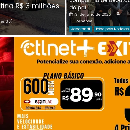
companhia de deputa
Posted
O C
30 de julho de 2026
tina R$ 3 milhões
on
do pai
Destaques Da Semana
Princip
Auth
Posted
31 de julho de 2026
on
O Colinense
nt(0)
Jaborandi
Principais Notícias