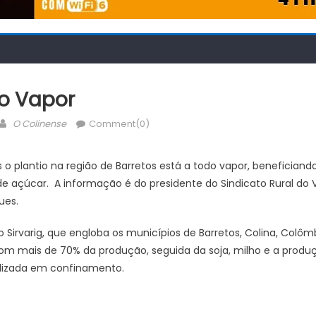
do Vapor
Author
O Colinense
Comment(0)
o plantio na região de Barretos está a todo vapor, beneficiand
e açúcar. A informação é do presidente do Sindicato Rural do 
ues.
Sirvarig, que engloba os municípios de Barretos, Colina, Colômb
om mais de 70% da produção, seguida da soja, milho e a produç
alizada em confinamento.