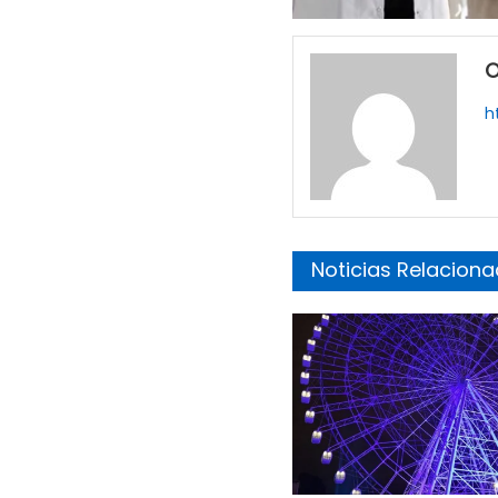
O
h
Noticias Relacion