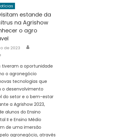
Notícias
visitam estande da
itrus na Agrishow
nhecer o agro
vel
Author
io de 2023
e
 tiveram a oportunidade
mo o agronegócio
novas tecnologias que
o desenvolvimento
l do setor e o bem-estar
rante a Agrishow 2023,
e alunos do Ensino
l II e Ensino Médio
ram de uma imersão
pelo agronegócio, através