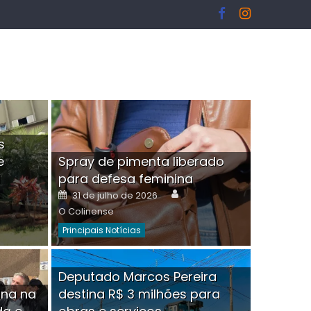
s
e
Spray de pimenta liberado
I
para defesa feminina
or
Author
Posted
31 de julho de 2026
on
O Colinense
Principais Notícias
ngelo Martins Tristão é
Deputado Marcos Pereira
ina na
destina R$ 3 milhões para
minoso mascarado
Empres
hor