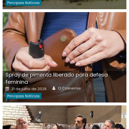
Principais Notícias
Spray de pimenta liberado para defesa
feminina
Author
Posted
O Colinense
31 de julho de 2026
on
Principais Notícias