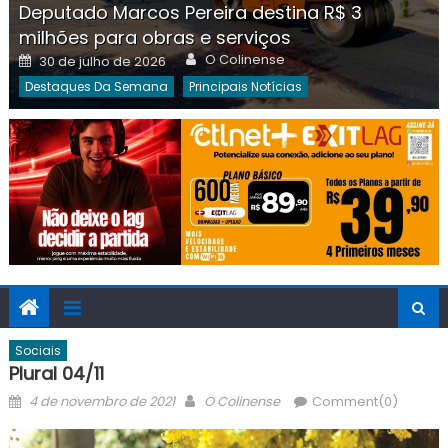
Deputado Marcos Pereira destina R$ 3
milhões para obras e serviços
Author
Posted
O Colinense
30 de julho de 2026
on
Destaques Da Semana
Principais Notícias
Sociais
Plural 04/11
Posted
Author
4 de novembro de 2021
O Colinense
Comment(0)
on