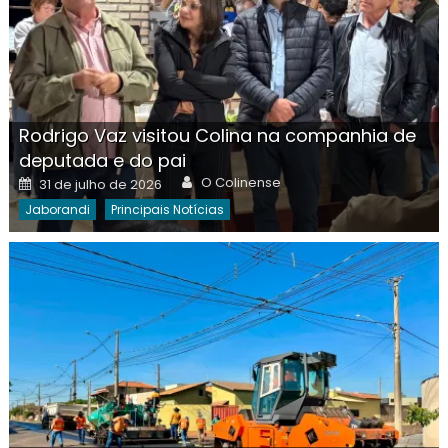
Rodrigo Vaz visitou Colina na companhia de
deputada e do pai
Author
Posted
O Colinense
31 de julho de 2026
on
Jaborandi
Principais Notícias