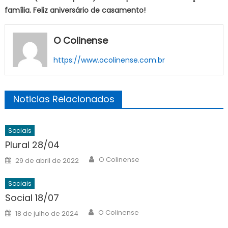
família. Feliz aniversário de casamento!
O Colinense
https://www.ocolinense.com.br
Noticias Relacionados
Sociais
Plural 28/04
Author
Posted
O Colinense
29 de abril de 2022
on
Sociais
Social 18/07
Author
Posted
O Colinense
18 de julho de 2024
on