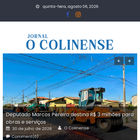
Skip
quinta-feira, agosto 06, 2026
to
content
Deputado Marcos Pereira destina R$ 3 milhões para
obras e serviços
Author
Posted
O Colinense
30 de julho de 2026
on
Comment(0)