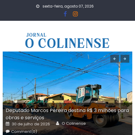
Skip
sexta-feira, agosto 07, 2026
to
content
Deputado Marcos Pereira destina R$ 3 milhões para
obras e serviços
Author
Posted
O Colinense
30 de julho de 2026
on
Comment(0)