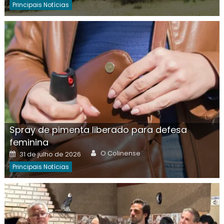
Principais Notícias
Spray de pimenta liberado para defesa
feminina
Author
Posted
O Colinense
31 de julho de 2026
on
Principais Notícias