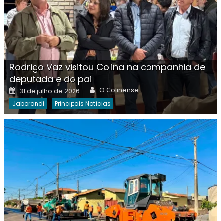
Rodrigo Vaz visitou Colina na companhia de
deputada e do pai
Author
Posted
O Colinense
31 de julho de 2026
on
Jaborandi
Principais Notícias