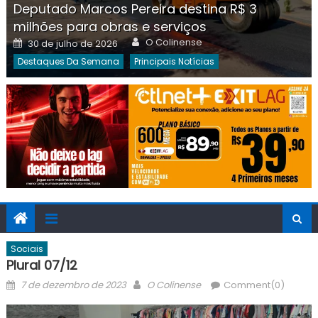
Deputado Marcos Pereira destina R$ 3
milhões para obras e serviços
Author
Posted
O Colinense
30 de julho de 2026
on
Destaques Da Semana
Principais Notícias
Sociais
Plural 07/12
Posted
Author
7 de dezembro de 2023
O Colinense
Comment(0)
on