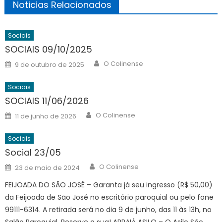
Noticias Relacionados
Sociais
SOCIAIS 09/10/2025
Author
Posted
O Colinense
9 de outubro de 2025
on
Sociais
SOCIAIS 11/06/2026
Author
Posted
O Colinense
11 de junho de 2026
on
Sociais
Social 23/05
Author
Posted
O Colinense
23 de maio de 2024
on
FEIJOADA DO SÃO JOSÉ – Garanta já seu ingresso (R$ 50,00)
da Feijoada de São José no escritório paroquial ou pelo fone
99111-6314. A retirada será no dia 9 de junho, das 11 às 13h, no
Salão Paroquial. Reserve a sua! ARRAIÁ ASILO – O Asilo São