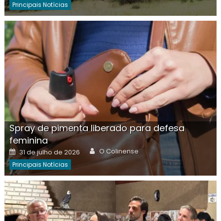
Principais Notícias
Spray de pimenta liberado para defesa
feminina
Author
Posted
O Colinense
31 de julho de 2026
on
Principais Notícias