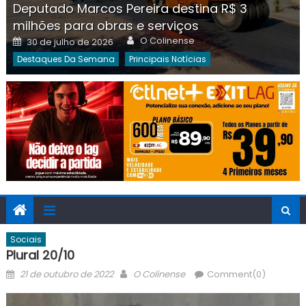
Deputado Marcos Pereira destina R$ 3
milhões para obras e serviços
Author
Posted
O Colinense
30 de julho de 2026
on
Destaques Da Semana
Principais Notícias
Sociais
Plural 20/10
Posted
Author
21 de outubro de 2022
O Colinense
Comment(0)
on