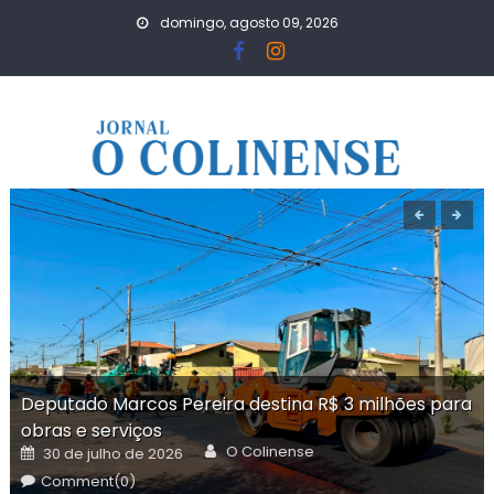
Skip
domingo, agosto 09, 2026
to
content
Deputado Marcos Pereira destina R$ 3 milhões para
obras e serviços
Author
Posted
O Colinense
30 de julho de 2026
on
Comment(0)