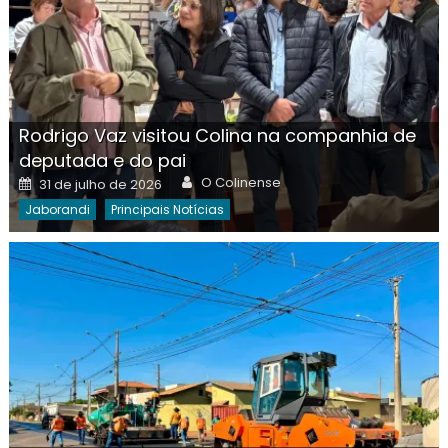
Rodrigo Vaz visitou Colina na companhia de
deputada e do pai
Author
Posted
O Colinense
31 de julho de 2026
on
Jaborandi
Principais Notícias