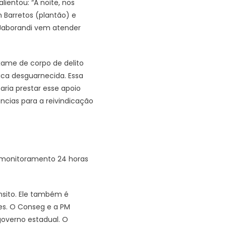
ientou: “A noite, nos
 Barretos (plantão) e
 Jaborandi vem atender
exame de corpo de delito
ica desguarnecida. Essa
ria prestar esse apoio
ncias para a reivindicação
e monitoramento 24 horas
nsito. Ele também é
s. O Conseg e a PM
governo estadual. O