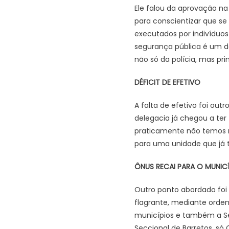
Ele falou da aprovação n
para conscientizar que se 
executados por indivíduos
segurança pública é um de
não só da polícia, mas pr
DÉFICIT DE EFETIVO
A falta de efetivo foi out
delegacia já chegou a te
praticamente não temos n
para uma unidade que já t
ÔNUS RECAI PARA O MUNIC
Outro ponto abordado foi 
flagrante, mediante ordem
municípios e também a Se
Seccional de Barretos, só