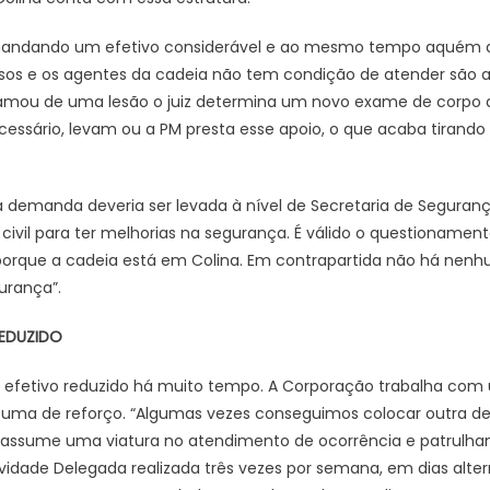
mandando um efetivo considerável e ao mesmo tempo aquém d
s e os agentes da cadeia não tem condição de atender são aci
lamou de uma lesão o juiz determina um novo exame de corpo de 
essário, levam ou a PM presta esse apoio, o que acaba tirando
 demanda deveria ser levada à nível de Secretaria de Seguranç
ivil para ter melhorias na segurança. É válido o questionamento
porque a cadeia está em Colina. Em contrapartida não há nen
urança”.
REDUZIDO
fetivo reduzido há muito tempo. A Corporação trabalha com 
uma de reforço. “Algumas vezes conseguimos colocar outra de
ga assume uma viatura no atendimento de ocorrência e patrulha
ividade Delegada realizada três vezes por semana, em dias alter