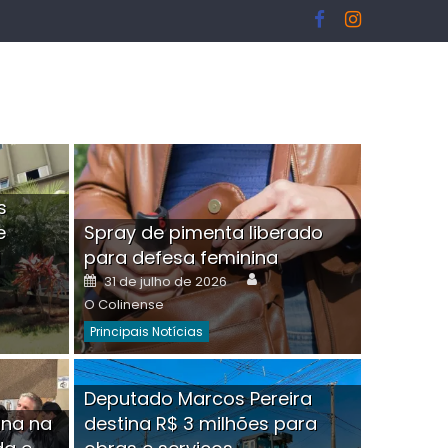
s
e
Spray de pimenta liberado
I
para defesa feminina
or
Author
Posted
31 de julho de 2026
on
O Colinense
Principais Notícias
ngelo Martins Tristão é
Deputado Marcos Pereira
ina na
destina R$ 3 milhões para
minoso mascarado
Empres
hor