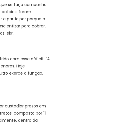
o que se faça campanha
 policiais foram
 e participar porque a
cientizar para cobrar,
 leis”.
rido com esse déficit. “A
enores. Hoje
tro exerce a função,
or custodiar presos em
rretos, composta por 11
almente, dentro da