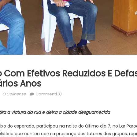
ão Com Efetivos Reduzidos E Def
ários Anos
Author
O Colinense
Comment(0)
ira a viatura da rua e deixa a cidade desguarnecida
o do esperado, participou na noite do último dia 7, no Lar Paro
lidária que contou com a presença dos tutores dos grupos, repr