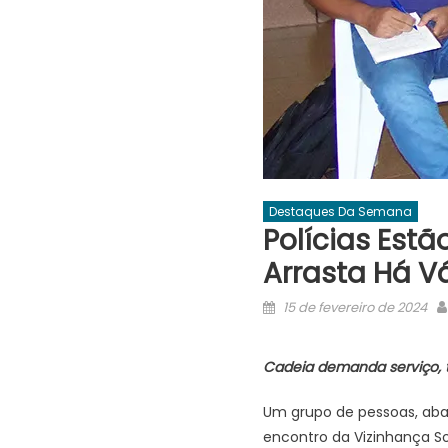
Destaques Da Semana
Polícias Est
Arrasta Há V
Posted
15 de fevereiro de 2024
on
Cadeia demanda serviço, t
Um grupo de pessoas, abaix
encontro da Vizinhança So