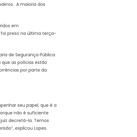
airros. A maioria dos
rridos em
oi preso na última terça-
taria de Segurança Pública
que as polícias estão
orrências por parte da
mpenhar seu papel, que é a
orque não é suficiente
juiz decretá-la. Temos
isão”, explicou Lopes.