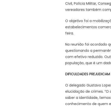
Civil, Polícia Militar, Co
vereadores também comp
O objetivo foi a mobilizaç
estabelecimentos comercia
feira.
Na reunião foi acordado qu
questionando a permanênc
com efetivo reduzido. Outr
população, que é um dado 
DIFICULDADES PREJUDICAM
O delegado Gustavo Lopes 
elucidação de crimes. “O 
saber a identidade, temos
conhecimento de quem ele