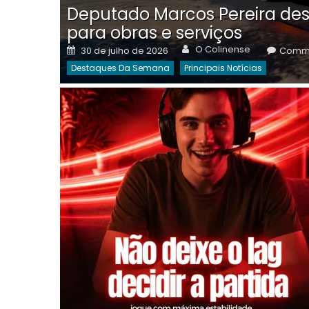
Deputado Marcos Pereira des
para obras e serviços
Author
Posted
O Colinense
30 de julho de 2026
Comme
on
Destaques Da Semana
Principais Notícias