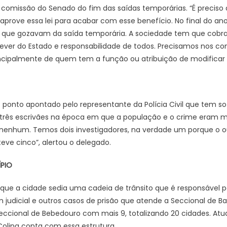
a comissão do Senado do fim das saídas temporárias. “É precis
aprove essa lei para acabar com esse benefício. No final do ano
 que gozavam da saída temporária. A sociedade tem que cobrar
ver do Estado e responsabilidade de todos. Precisamos nos cons
incipalmente de quem tem a função ou atribuição de modificar as
ro ponto apontado pelo representante da Polícia Civil que tem sof
r três escrivães na época em que a população e o crime eram m
enhum. Temos dois investigadores, na verdade um porque o ou
eve cinco”, alertou o delegado.
ÍPIO
que a cidade sedia uma cadeia de trânsito que é responsável p
 judicial e outros casos de prisão que atende a Seccional de Ba
ccional de Bebedouro com mais 9, totalizando 20 cidades. Atu
 Colina conta com essa estrutura.