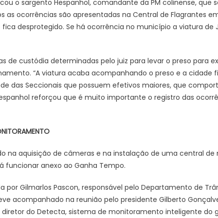
licou o sargento Hespanhol, comandante da PM colinense, que sal
os as ocorrências são apresentadas na Central de Flagrantes em
 fica desprotegido. Se há ocorrência no município a viatura de
as de custódia determinadas pelo juiz para levar o preso para 
ulhamento. “A viatura acaba acompanhando o preso e a cidade f
ede das Seccionais que possuem efetivos maiores, que comporta
espanhol reforçou que é muito importante o registro das ocorrê
MONITORAMENTO
ndo na aquisição de câmeras e na instalação de uma central d
irá funcionar anexo ao Ganha Tempo.
a por Gilmarlos Pascon, responsável pelo Departamento de Trâ
e acompanhado na reunião pelo presidente Gilberto Gonçalve
diretor do Detecta, sistema de monitoramento inteligente do 