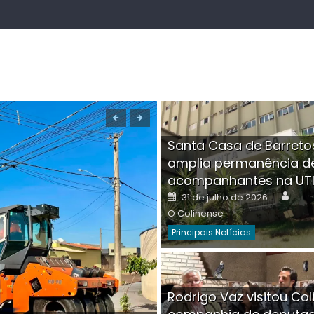
Santa Casa de Barreto
amplia permanência d
acompanhantes na UT
Auth
Posted
31 de julho de 2026
on
O Colinense
Principais Notícias
Boutique na Av. Â
Rodrigo Vaz visitou Col
invadida por cri
Aut