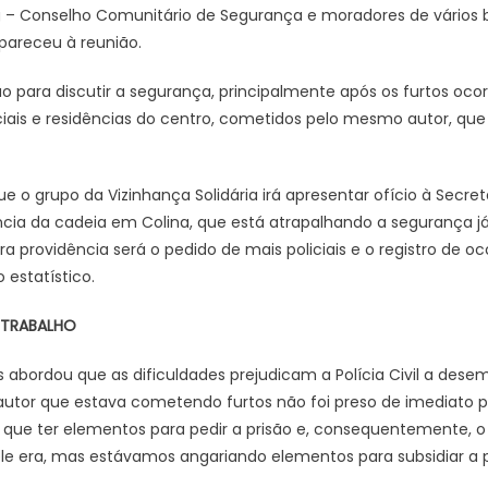
nseg – Conselho Comunitário de Segurança e moradores de vários b
areceu à reunião.
ão para discutir a segurança, principalmente após os furtos oco
is e residências do centro, cometidos pelo mesmo autor, que f
e o grupo da Vizinhança Solidária irá apresentar ofício à Secre
ia da cadeia em Colina, que está atrapalhando a segurança já 
a providência será o pedido de mais policiais e o registro de oc
estatístico.
 TRABALHO
abordou que as dificuldades prejudicam a Polícia Civil a dese
autor que estava cometendo furtos não foi preso de imediato p
 que ter elementos para pedir a prisão e, consequentemente, o 
 era, mas estávamos angariando elementos para subsidiar a pr