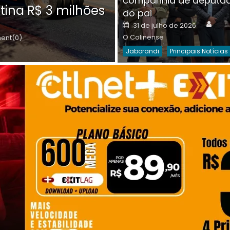
companhia de deputa
Posted
O C
30 de julho de 2026
tina R$ 3 milhões
on
do pai
Destaques Da Semana
Princip
Auth
Posted
31 de julho de 2026
on
O Colinense
nt(0)
Jaborandi
Principais Notícias