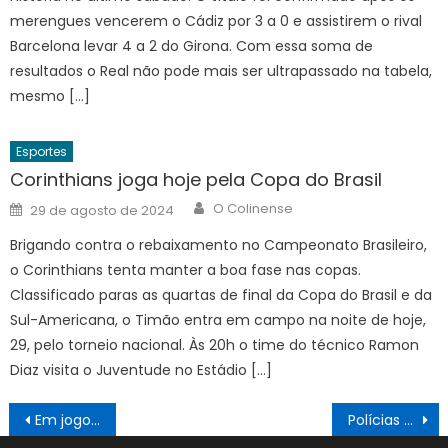
merengues vencerem o Cádiz por 3 a 0 e assistirem o rival
Barcelona levar 4 a 2 do Girona. Com essa soma de
resultados o Real não pode mais ser ultrapassado na tabela,
mesmo […]
Esportes
Corinthians joga hoje pela Copa do Brasil
Author
Posted
O Colinense
29 de agosto de 2024
on
Brigando contra o rebaixamento no Campeonato Brasileiro,
o Corinthians tenta manter a boa fase nas copas.
Classificado paras as quartas de final da Copa do Brasil e da
Sul-Americana, o Timão entra em campo na noite de hoje,
29, pelo torneio nacional. Às 20h o time do técnico Ramon
Diaz visita o Juventude no Estádio […]
Navegação
Em jogo histórico, Kansas City Chiefs conquista o Super Bowl LVIII
Polícias estão com efetivos reduzidos e defasagem se arrasta há vários anos
de