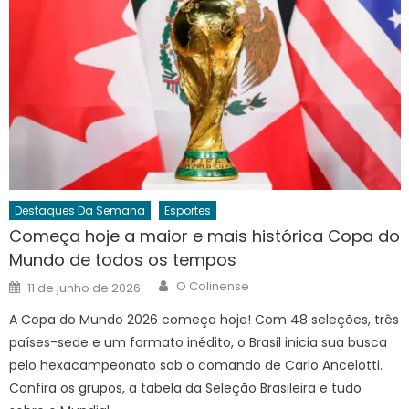
Destaques Da Semana
Esportes
Começa hoje a maior e mais histórica Copa do
Mundo de todos os tempos
Author
Posted
O Colinense
11 de junho de 2026
on
A Copa do Mundo 2026 começa hoje! Com 48 seleções, três
países-sede e um formato inédito, o Brasil inicia sua busca
pelo hexacampeonato sob o comando de Carlo Ancelotti.
Confira os grupos, a tabela da Seleção Brasileira e tudo