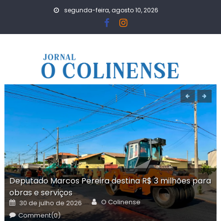
Skip
segunda-feira, agosto 10, 2026
to
content
Deputado Marcos Pereira destina R$ 3 milhões para
obras e serviços
Author
Posted
O Colinense
30 de julho de 2026
on
Comment(0)