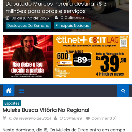
Deputado Marcos Pereira destina R$ 3
milhões para obras e serviços
Author
Posted
O Colinense
30 de julho de 2026
on
Destaques Da Semana
Principais Notícias
Esportes
Muleks Busca Vitória No Regional
Posted
Author
15 de fevereiro de 2024
O Colinense
Comment(0)
on
Neste domingo, dia 18, Os Muleks da Dirce entra em campo