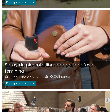
Principais Notícias
Spray de pimenta liberado para defesa
feminina
Author
Posted
O Colinense
31 de julho de 2026
on
Principais Notícias