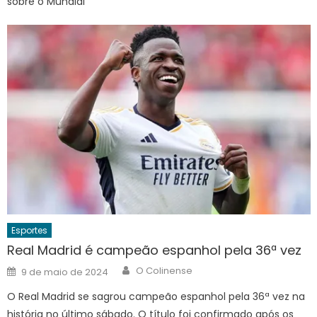
sobre o Mundial
Esportes
Real Madrid é campeão espanhol pela 36ª vez
Author
Posted
O Colinense
9 de maio de 2024
on
O Real Madrid se sagrou campeão espanhol pela 36ª vez na
história no último sábado. O título foi confirmado após os