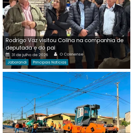
Rodrigo Vaz visitou Colina na companhia de
deputada e do pai
Author
Posted
O Colinense
31 de julho de 2026
on
Jaborandi
Principais Notícias