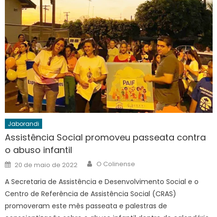
Jaborandi
Assistência Social promoveu passeata contra
o abuso infantil
Author
Posted
O Colinense
20 de maio de 2022
on
A Secretaria de Assistência e Desenvolvimento Social e o
Centro de Referência de Assistência Social (CRAS)
promoveram este mês passeata e palestras de