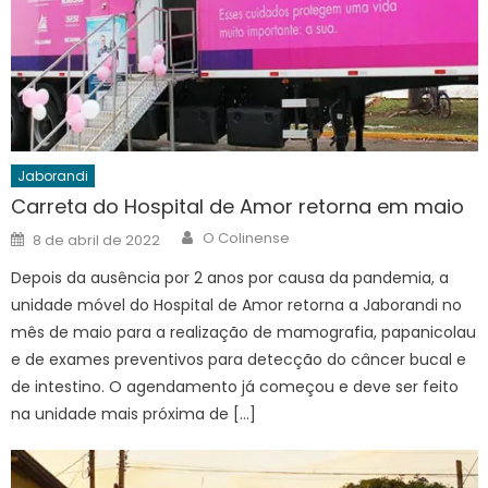
Jaborandi
Carreta do Hospital de Amor retorna em maio
Author
Posted
O Colinense
8 de abril de 2022
on
Depois da ausência por 2 anos por causa da pandemia, a
unidade móvel do Hospital de Amor retorna a Jaborandi no
mês de maio para a realização de mamografia, papanicolau
e de exames preventivos para detecção do câncer bucal e
de intestino. O agendamento já começou e deve ser feito
na unidade mais próxima de […]