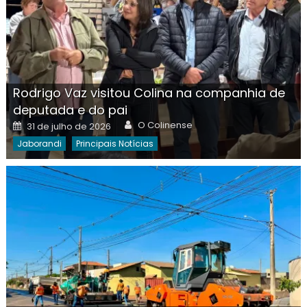
Rodrigo Vaz visitou Colina na companhia de
deputada e do pai
Author
Posted
O Colinense
31 de julho de 2026
on
Jaborandi
Principais Notícias