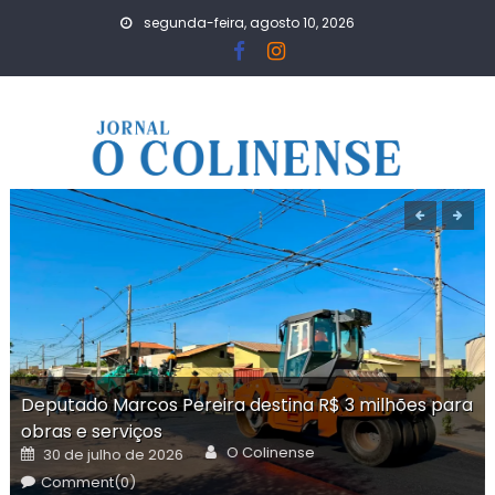
Skip
segunda-feira, agosto 10, 2026
to
content
Deputado Marcos Pereira destina R$ 3 milhões para
obras e serviços
Author
Posted
O Colinense
30 de julho de 2026
on
Comment(0)