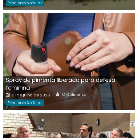
Principais Notícias
Spray de pimenta liberado para defesa
feminina
Author
Posted
O Colinense
31 de julho de 2026
on
Principais Notícias