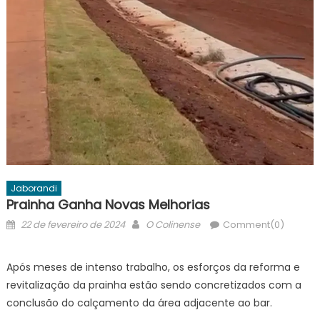
Jaborandi
Prainha Ganha Novas Melhorias
Posted
Author
22 de fevereiro de 2024
O Colinense
Comment(0)
on
Após meses de intenso trabalho, os esforços da reforma e
revitalização da prainha estão sendo concretizados com a
conclusão do calçamento da área adjacente ao bar.