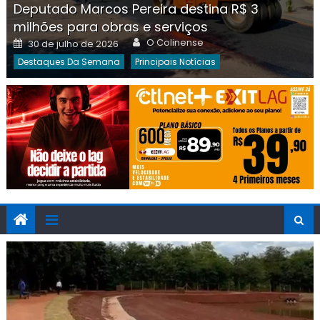
Deputado Marcos Pereira destina R$ 3
milhões para obras e serviços
Author
Posted
O Colinense
30 de julho de 2026
on
Destaques Da Semana
Principais Notícias