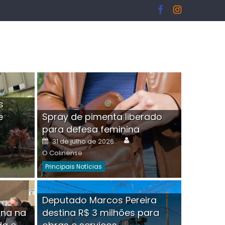
s
e
Spray de pimenta liberado
I
para defesa feminina
or
Author
Posted
31 de julho de 2026
on
O Colinense
Principais Notícias
ngelo Martins Tristão é
Deputado Marcos Pereira
ina na
destina R$ 3 milhões para
minoso mascarado
Empres
hor