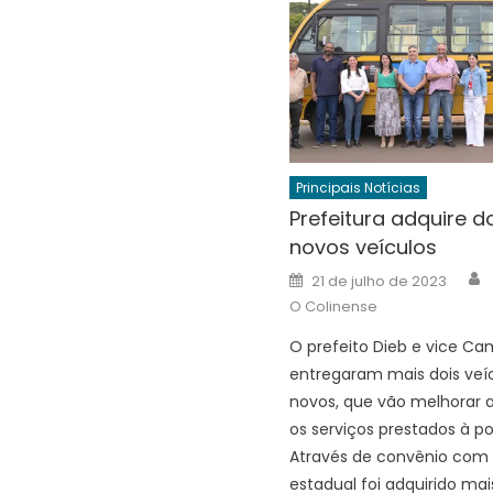
Principais Notícias
Prefeitura adquire d
novos veículos
A
Posted
21 de julho de 2023
on
O Colinense
O prefeito Dieb e vice Ca
entregaram mais dois veí
novos, que vão melhorar 
os serviços prestados à p
Através de convênio com
estadual foi adquirido ma