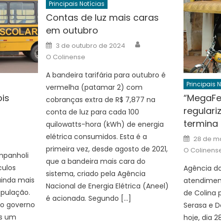
Principais Notícias
Contas de luz mais caras
em outubro
Author
Posted
3 de outubro de 2024
on
O Colinense
A bandeira tarifária para outubro é
Principais 
vermelha (patamar 2) com
ois
“MegaFe
cobranças extra de R$ 7,877 na
regulari
conta de luz para cada 100
termina 
uthor
quilowatts-hora (kWh) de energia
elétrica consumidos. Esta é a
Posted
28 de m
on
primeira vez, desde agosto de 2021,
O Colinens
mpanholi
que a bandeira mais cara do
culos
Agência do
sistema, criado pela Agência
ainda mais
atendiment
Nacional de Energia Elétrica (Aneel)
opulação.
de Colina 
é acionada. Segundo […]
 o governo
Serasa e D
is um
hoje, dia 