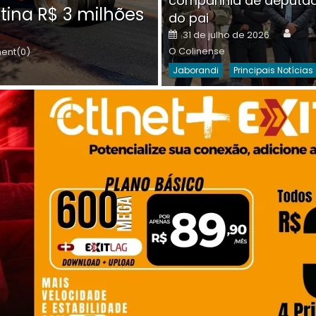
companhia de deputa
Posted
O C
30 de julho de 2026
tina R$ 3 milhões
on
do pai
Destaques Da Semana
Princip
Auth
Posted
31 de julho de 2026
on
O Colinense
nt(0)
Jaborandi
Principais Notícias