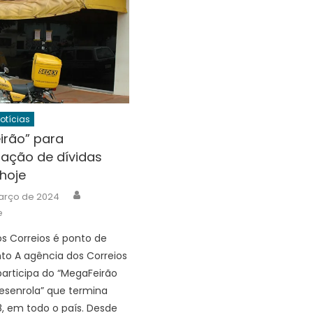
Notícias
irão” para
zação de dívidas
hoje
Author
arço de 2024
e
s Correios é ponto de
o A agência dos Correios
participa do “MegaFeirão
esenrola” que termina
28, em todo o país. Desde