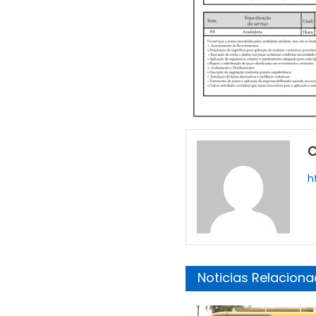
O
h
Noticias Relacion