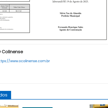
 Colinense
ttps://www.ocolinense.com.br
ados