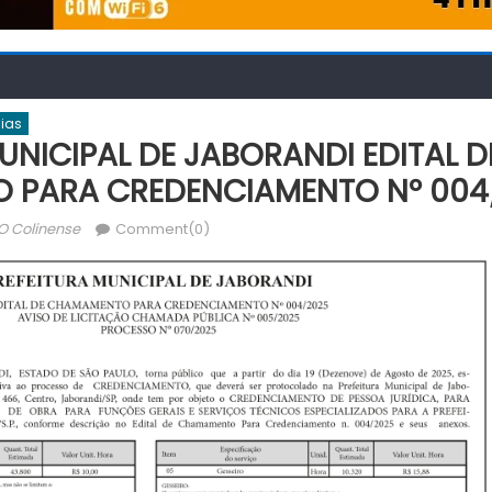
cias
UNICIPAL DE JABORANDI EDITAL D
 PARA CREDENCIAMENTO Nº 004
Author
O Colinense
Comment(0)