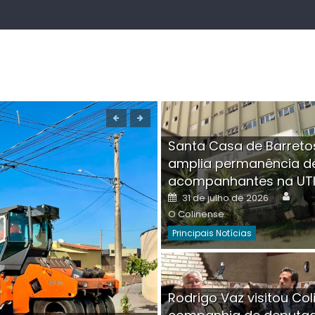
Santa Casa de Barreto
amplia permanência d
acompanhantes na UT
Auth
Posted
31 de julho de 2026
on
O Colinense
Principais Notícias
Boutique na Av. Â
Rodrigo Vaz visitou Col
invadida por cri
Aut