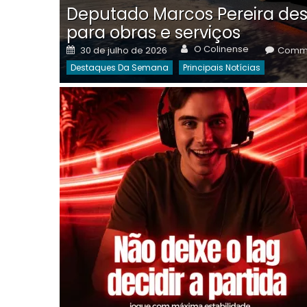
Deputado Marcos Pereira des
para obras e serviços
Author
Posted
O Colinense
30 de julho de 2026
Comme
on
Destaques Da Semana
Principais Notícias