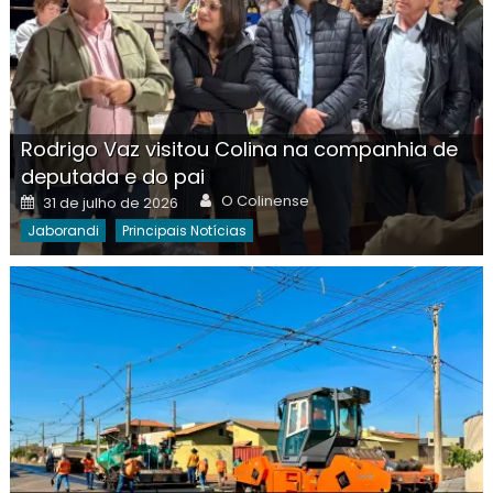
Rodrigo Vaz visitou Colina na companhia de
deputada e do pai
Author
Posted
O Colinense
31 de julho de 2026
on
Jaborandi
Principais Notícias