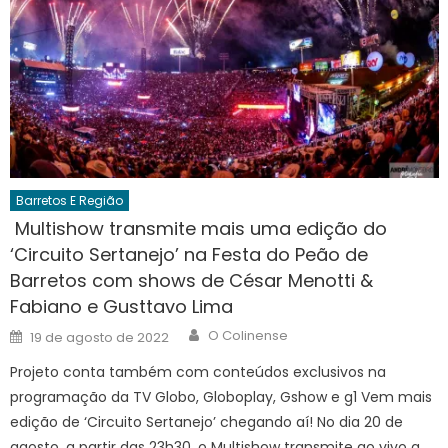
Barretos E Região
Multishow transmite mais uma edição do
‘Circuito Sertanejo’ na Festa do Peão de
Barretos com shows de César Menotti &
Fabiano e Gusttavo Lima
Author
Posted
O Colinense
19 de agosto de 2022
on
Projeto conta também com conteúdos exclusivos na
programação da TV Globo, Globoplay, Gshow e g1 Vem mais
edição de ‘Circuito Sertanejo’ chegando aí! No dia 20 de
agosto, a partir das 23h30, o Multishow transmite ao vivo a