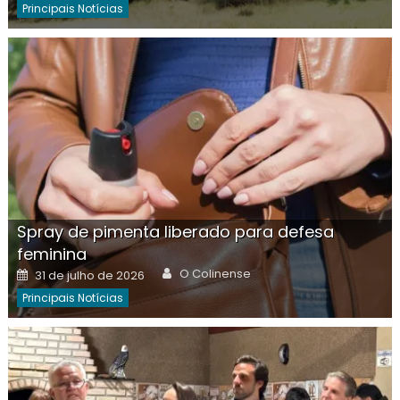
Principais Notícias
Spray de pimenta liberado para defesa
feminina
Author
Posted
O Colinense
31 de julho de 2026
on
Principais Notícias