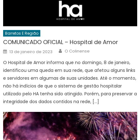
Barretos E Região
COMUNICADO OFICIAL – Hospital de Amor
Author
Posted
O Colinense
13 de janeiro de 2023
on
O Hospital de Amor informa que no domingo, 8 de janeiro,
identificou uma queda em sua rede, que afetou alguns links
e servidores em algumas de suas unidades. Até o momento,
não há indícios de que o sistema de gestão hospitalar
utilizado pelo HA tenha sido atingido. Porém, para preservar a
integridade dos dados contidos na rede, […]