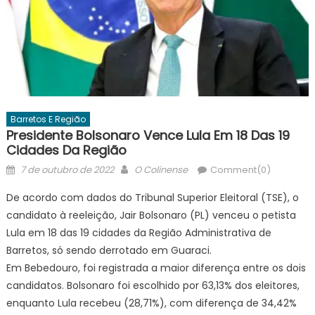
Barretos E Região
Presidente Bolsonaro Vence Lula Em 18 Das 19
Cidades Da Região
Posted
Author
7 de outubro de 2022
O Colinense
Comment(0)
on
De acordo com dados do Tribunal Superior Eleitoral (TSE), o
candidato à reeleição, Jair Bolsonaro (PL) venceu o petista
Lula em 18 das 19 cidades da Região Administrativa de
Barretos, só sendo derrotado em Guaraci.
Em Bebedouro, foi registrada a maior diferença entre os dois
candidatos. Bolsonaro foi escolhido por 63,13% dos eleitores,
enquanto Lula recebeu (28,71%), com diferença de 34,42%