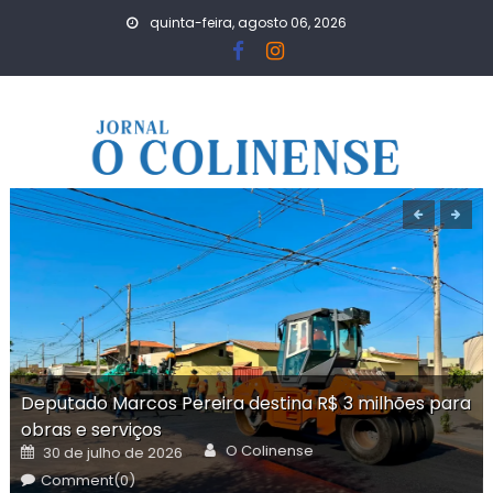
Skip
quinta-feira, agosto 06, 2026
to
content
Deputado Marcos Pereira destina R$ 3 milhões para
obras e serviços
Author
Posted
O Colinense
30 de julho de 2026
on
Comment(0)