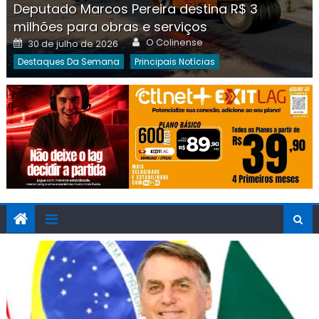
Deputado Marcos Pereira destina R$ 3
milhões para obras e serviços
Author
Posted
O Colinense
30 de julho de 2026
on
Destaques Da Semana
Principais Notícias