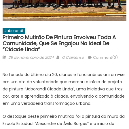
Jaborandi
Primeiro Mutirão De Pintura Envolveu Toda A
Comunidade, Que Se Engajou No Ideal De
“cidade Linda”
Posted
Author
28 de novembro de 2024
O Colinense
Comment(0)
on
No feriado do último dia 20, alunos e funcionários uniram-se
em um ato de voluntariado que marcou o início do projeto
de pintura “Jaborandi Cidade Linda”, uma iniciativa que traz
cor, arte e aprendizado à cidade, envolvendo a comunidade
em uma verdadeira transformação urbana.
O destaque deste primeiro mutirão foi a pintura do muro da
Escola Estadual “Alexandre de Ávila Borges” e o início da