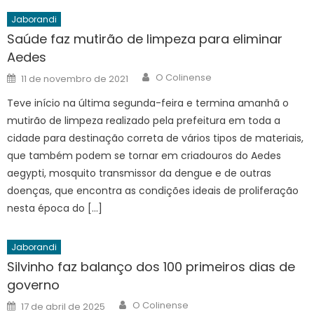
Jaborandi
Saúde faz mutirão de limpeza para eliminar
Aedes
Author
Posted
O Colinense
11 de novembro de 2021
on
Teve início na última segunda-feira e termina amanhã o
mutirão de limpeza realizado pela prefeitura em toda a
cidade para destinação correta de vários tipos de materiais,
que também podem se tornar em criadouros do Aedes
aegypti, mosquito transmissor da dengue e de outras
doenças, que encontra as condições ideais de proliferação
nesta época do […]
Jaborandi
Silvinho faz balanço dos 100 primeiros dias de
governo
Author
Posted
O Colinense
17 de abril de 2025
on