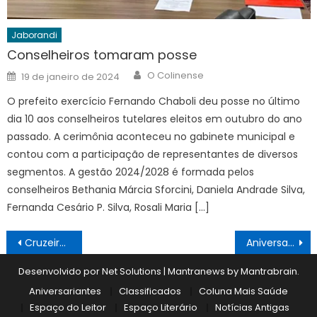
Jaborandi
Conselheiros tomaram posse
Author
Posted
O Colinense
19 de janeiro de 2024
on
O prefeito exercício Fernando Chaboli deu posse no último
dia 10 aos conselheiros tutelares eleitos em outubro do ano
passado. A cerimônia aconteceu no gabinete municipal e
contou com a participação de representantes de diversos
segmentos. A gestão 2024/2028 é formada pelos
conselheiros Bethania Márcia Sforcini, Daniela Andrade Silva,
Fernanda Cesário P. Silva, Rosali Maria […]
Navegação
Cruzeiro perde a final da Copa Sul-Americana
Aniversariantes 28/11 a 04/12
de
Desenvolvido por Net Solutions
|
Mantranews by
Mantrabrain
.
Post
Aniversariantes
Classificados
Coluna Mais Saúde
Espaço do Leitor
Espaço Literário
Notícias Antigas