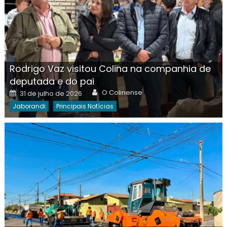
Rodrigo Vaz visitou Colina na companhia de
deputada e do pai
Author
Posted
O Colinense
31 de julho de 2026
on
Jaborandi
Principais Notícias