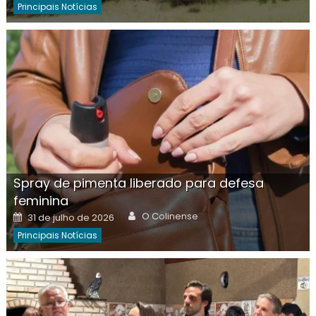
Principais Notícias
Spray de pimenta liberado para defesa
feminina
Author
Posted
O Colinense
31 de julho de 2026
on
Principais Notícias