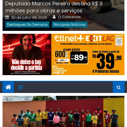
Deputado Marcos Pereira destina R$ 3
milhões para obras e serviços
Author
Posted
O Colinense
30 de julho de 2026
on
Destaques Da Semana
Principais Notícias