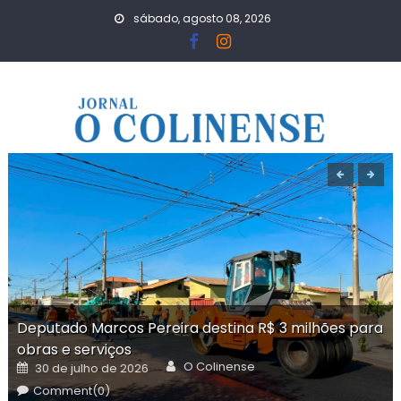
Skip
sábado, agosto 08, 2026
to
content
Deputado Marcos Pereira destina R$ 3 milhões para
obras e serviços
Author
Posted
O Colinense
30 de julho de 2026
on
Comment(0)