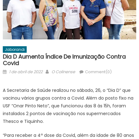
Jaborandi
Dia D Aumenta Índice De Imunização Contra
Covid
Posted
Author
1 de abril de 2022
O Colinense
Comment(0)
on
A Secretaria de Saúde realizou no sábado, 26, o “Dia D” que
vacinou vários grupos contra a Covid. Além do posto fixo na
USF “Onar Pinto Neto”, que funcionou das 8 às 15h, foram
instalados 2 pontos de vacinação nos supermercados
Thesco e Tiquinho.
“Para receber a 4ª dose da Covid, além da idade de 80 anos