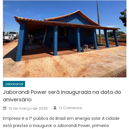
Jaborandi
Jaborandi Power será inaugurada na data do
aniversário
Author
Posted
O Colinense
13 de março de 2025
on
Empresa é a 1ª pública do Brasil em energia solar A cidade
está prestes a inaugurar a Jaborandi Power, primeira