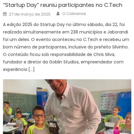
“Startup Day” reuniu participantes no C.Tech
Author
Posted
O Colinense
27 de março de 2025
on
A edição 2025 do Startup Day no último sábado, dia 22, foi
realizada simultaneamente em 238 municípios e Jaborandi
foi um deles. O evento aconteceu no C.Tech e recebeu um
bom número de participantes, inclusive do prefeito Silvinho.
O conteúdo ficou sob responsabilidade de Chris Silva,
fundador e diretor da Goblin Studios, empreendedor com
experiência […]