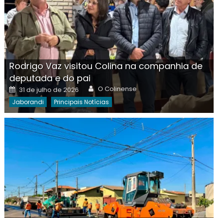
Rodrigo Vaz visitou Colina na companhia de
deputada e do pai
Author
Posted
O Colinense
31 de julho de 2026
on
Jaborandi
Principais Notícias