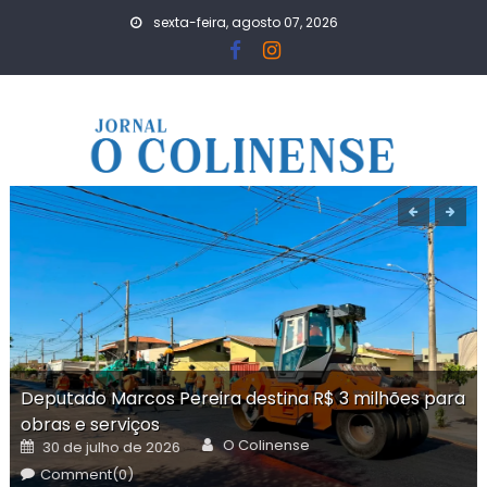
Skip
sexta-feira, agosto 07, 2026
to
content
Deputado Marcos Pereira destina R$ 3 milhões para
obras e serviços
Author
Posted
O Colinense
30 de julho de 2026
on
Comment(0)