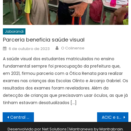
Jaborandi
Parceria beneficia saúde visual
Author
Posted
O Colinense
6 de outubro de 2023
on
A saúde visual dos estudantes matriculados no ensino
fundamental sempre foi preocupação da prefeitura que,
em 2021, firmou parceria com a Ótica Renata para realizar
exames nas crianças das Escolas Olinto e Arcanjo Gabriel. Os
resultados dos exames foram reveladores. Além da
detecção de crianças que precisavam usar óculos, as que já
tinham estavam desatualizados […]
Navegação
Central de Transportes está pronta para agendar viagens de saúde
ACIC e seus conveniados agora são Unimed/Barretos
de
Desenvolvido por Net Solutions
|
Mantranews by
Mantrabrain
.