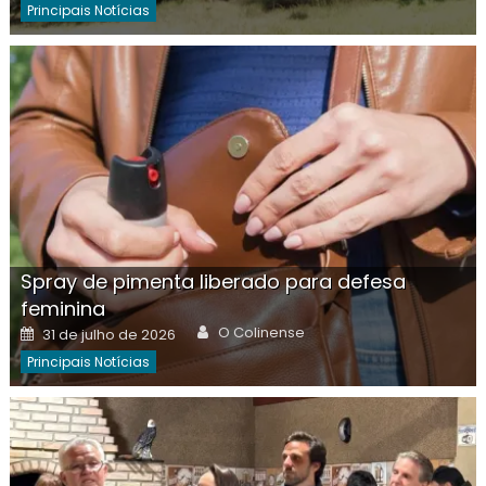
Principais Notícias
Spray de pimenta liberado para defesa
feminina
Author
Posted
O Colinense
31 de julho de 2026
on
Principais Notícias