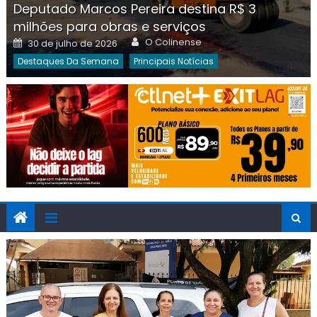
Deputado Marcos Pereira destina R$ 3
milhões para obras e serviços
Author
Posted
O Colinense
30 de julho de 2026
on
Destaques Da Semana
Principais Notícias