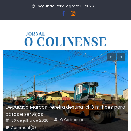
Skip
segunda-feira, agosto 10, 2026
to
content
Deputado Marcos Pereira destina R$ 3 milhões para
obras e serviços
Author
Posted
O Colinense
30 de julho de 2026
on
Comment(0)