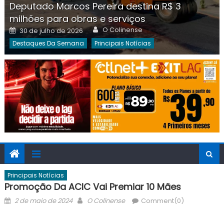
Deputado Marcos Pereira destina R$ 3
milhões para obras e serviços
Author
Posted
O Colinense
30 de julho de 2026
on
Destaques Da Semana
Principais Notícias
Principais Notícias
Promoção Da ACIC Vai Premiar 10 Mães
Posted
Author
2 de maio de 2024
O Colinense
Comment(0)
on