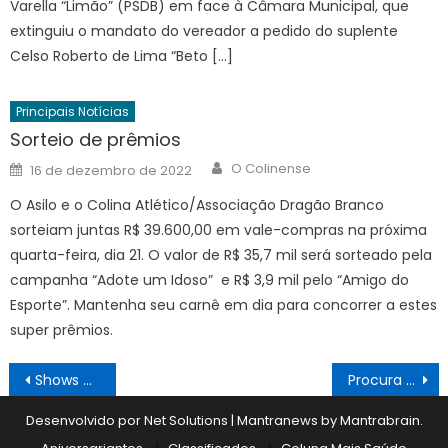
Varella “Limão” (PSDB) em face à Câmara Municipal, que
extinguiu o mandato do vereador a pedido do suplente
Celso Roberto de Lima “Beto […]
Principais Notícias
Sorteio de prêmios
Author
Posted
O Colinense
16 de dezembro de 2022
on
O Asilo e o Colina Atlético/Associação Dragão Branco
sorteiam juntas R$ 39.600,00 em vale-compras na próxima
quarta-feira, dia 21. O valor de R$ 35,7 mil será sorteado pela
campanha “Adote um Idoso” e R$ 3,9 mil pelo “Amigo do
Esporte”. Mantenha seu carnê em dia para concorrer a estes
super prêmios.
Navegação
Shows da festa estão definidos
Procura pela vacina da Covid cresceu bastante
de
Desenvolvido por Net Solutions
|
Mantranews by
Mantrabrain
.
Post