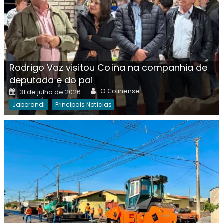
Rodrigo Vaz visitou Colina na companhia de
deputada e do pai
Author
Posted
O Colinense
31 de julho de 2026
on
Jaborandi
Principais Notícias