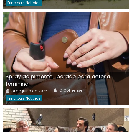
Principais Notícias
Spray de pimenta liberado para defesa
feminina
Author
Posted
O Colinense
31 de julho de 2026
on
Principais Notícias