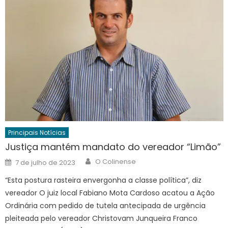
Principais Notícias
Justiça mantém mandato do vereador “Limão”
Author
Posted
O Colinense
7 de julho de 2023
on
“Esta postura rasteira envergonha a classe política”, diz
vereador O juiz local Fabiano Mota Cardoso acatou a Ação
Ordinária com pedido de tutela antecipada de urgência
pleiteada pelo vereador Christovam Junqueira Franco