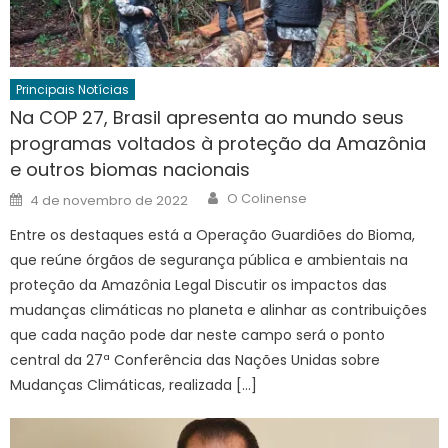
Principais Notícias
Na COP 27, Brasil apresenta ao mundo seus
programas voltados à proteção da Amazônia
e outros biomas nacionais
Author
Posted
O Colinense
4 de novembro de 2022
on
Entre os destaques está a Operação Guardiões do Bioma,
que reúne órgãos de segurança pública e ambientais na
proteção da Amazônia Legal Discutir os impactos das
mudanças climáticas no planeta e alinhar as contribuições
que cada nação pode dar neste campo será o ponto
central da 27ª Conferência das Nações Unidas sobre
Mudanças Climáticas, realizada […]