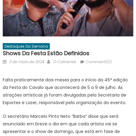
Destaques Da Semana
Shows Da Festa Estão Definidos
Posted
Author
2 de maio de 2024
O Colinense
Comment(0)
on
Falta praticamente dois meses para o início da 45ª edição
da Festa do Cavalo que acontecerá de 5 a 9 de julho. As
atrações artísticas já foram divulgadas pela Secretaria de
Esportes e Lazer, responsável pela organização do evento.
O secretário Marcelo Pinto Neto “Barba” disse que será
anunciado em breve o dia em que cada artista vai se
apresentar e o show de domingo, que está em fase de