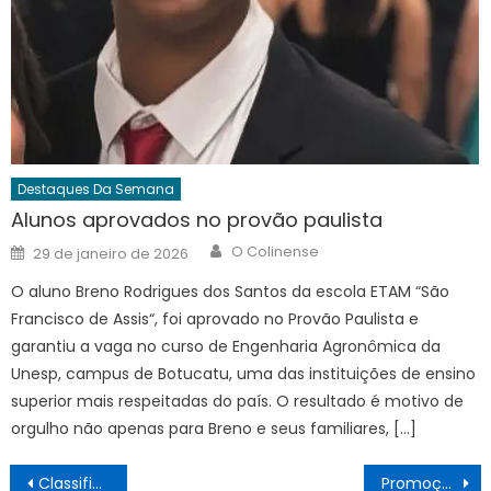
Destaques Da Semana
Alunos aprovados no provão paulista
Author
Posted
O Colinense
29 de janeiro de 2026
on
O aluno Breno Rodrigues dos Santos da escola ETAM “São
Francisco de Assis“, foi aprovado no Provão Paulista e
garantiu a vaga no curso de Engenharia Agronômica da
Unesp, campus de Botucatu, uma das instituições de ensino
superior mais respeitadas do país. O resultado é motivo de
orgulho não apenas para Breno e seus familiares, […]
Navegação
Classificados 02/05
Promoção da ACIC vai premiar 10 mães