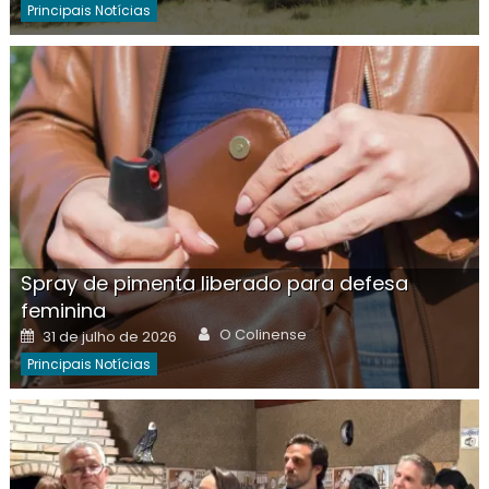
Principais Notícias
Spray de pimenta liberado para defesa
feminina
Author
Posted
O Colinense
31 de julho de 2026
on
Principais Notícias