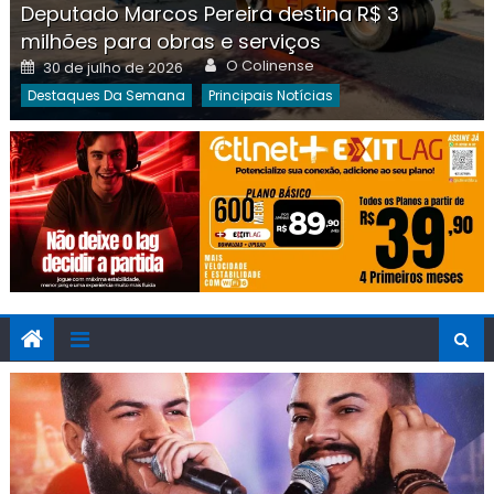
Deputado Marcos Pereira destina R$ 3
milhões para obras e serviços
Author
Posted
O Colinense
30 de julho de 2026
on
Destaques Da Semana
Principais Notícias