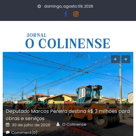
Skip
domingo, agosto 09, 2026
to
content
Deputado Marcos Pereira destina R$ 3 milhões para
obras e serviços
Author
Posted
O Colinense
30 de julho de 2026
on
Comment(0)