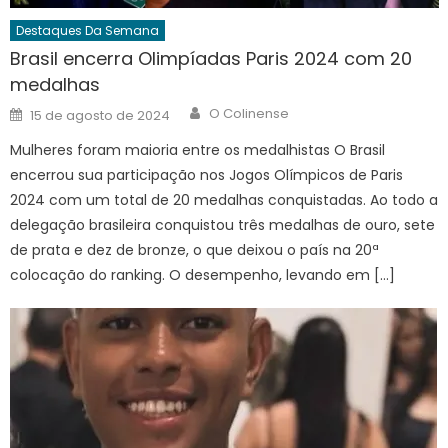
Destaques Da Semana
Brasil encerra Olimpíadas Paris 2024 com 20
medalhas
Author
Posted
O Colinense
15 de agosto de 2024
on
Mulheres foram maioria entre os medalhistas O Brasil
encerrou sua participação nos Jogos Olímpicos de Paris
2024 com um total de 20 medalhas conquistadas. Ao todo a
delegação brasileira conquistou três medalhas de ouro, sete
de prata e dez de bronze, o que deixou o país na 20ª
colocação do ranking. O desempenho, levando em […]