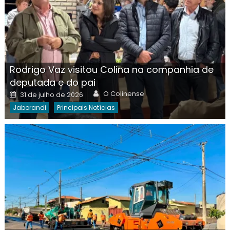
Rodrigo Vaz visitou Colina na companhia de
deputada e do pai
Author
Posted
O Colinense
31 de julho de 2026
on
Jaborandi
Principais Notícias