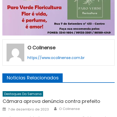
O Colinense
https://www.ocolinense.com.br
Noticias Relacionados
Destaques Da Semana
Câmara aprova denúncia contra prefeito
Author
Posted
O Colinense
7 de dezembro de 2023
on