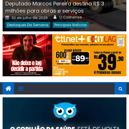
Deputado Marcos Pereira destina R$ 3
milhões para obras e serviços
Author
Posted
O Colinense
30 de julho de 2026
on
Destaques Da Semana
Principais Notícias