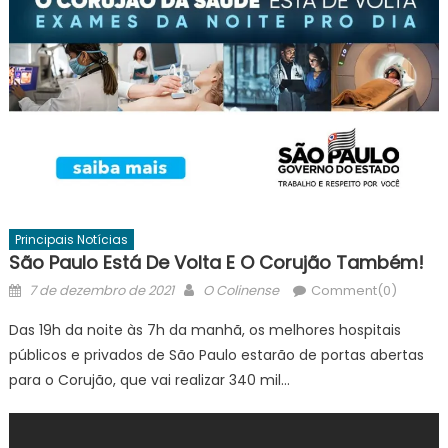
Principais Notícias
São Paulo Está De Volta E O Corujão Também!
Posted
Author
7 de dezembro de 2021
O Colinense
Comment(0)
on
Das 19h da noite às 7h da manhã, os melhores hospitais
públicos e privados de São Paulo estarão de portas abertas
para o Corujão, que vai realizar 340 mil…