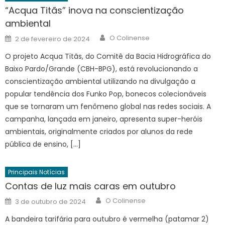
“Acqua Titãs” inova na conscientização
ambiental
Author
Posted
O Colinense
2 de fevereiro de 2024
on
O projeto Acqua Titãs, do Comitê da Bacia Hidrográfica do
Baixo Pardo/Grande (CBH-BPG), está revolucionando a
conscientização ambiental utilizando na divulgação a
popular tendência dos Funko Pop, bonecos colecionáveis
que se tornaram um fenômeno global nas redes sociais. A
campanha, lançada em janeiro, apresenta super-heróis
ambientais, originalmente criados por alunos da rede
pública de ensino, […]
Principais Notícias
Contas de luz mais caras em outubro
Author
Posted
O Colinense
3 de outubro de 2024
on
A bandeira tarifária para outubro é vermelha (patamar 2)