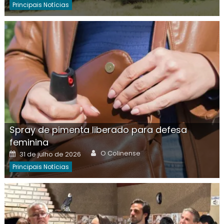
Principais Notícias
Spray de pimenta liberado para defesa
feminina
Author
Posted
O Colinense
31 de julho de 2026
on
Principais Notícias