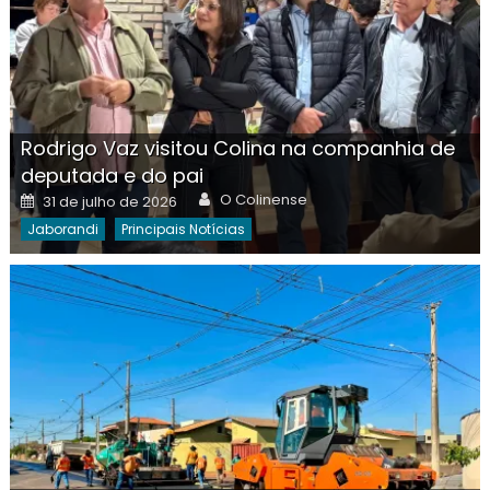
Rodrigo Vaz visitou Colina na companhia de
deputada e do pai
Author
Posted
O Colinense
31 de julho de 2026
on
Jaborandi
Principais Notícias