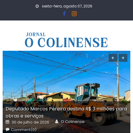
Skip
sexta-feira, agosto 07, 2026
to
content
Deputado Marcos Pereira destina R$ 3 milhões para
obras e serviços
Author
Posted
O Colinense
30 de julho de 2026
on
Comment(0)