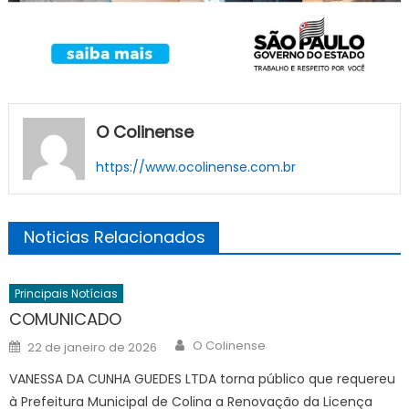
O Colinense
https://www.ocolinense.com.br
Noticias Relacionados
Principais Notícias
COMUNICADO
Author
Posted
O Colinense
22 de janeiro de 2026
on
VANESSA DA CUNHA GUEDES LTDA torna público que requereu
à Prefeitura Municipal de Colina a Renovação da Licença