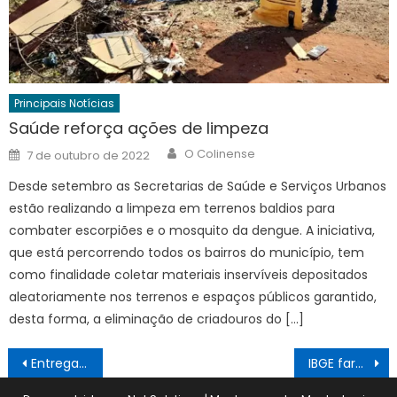
Principais Notícias
Saúde reforça ações de limpeza
Author
Posted
O Colinense
7 de outubro de 2022
on
Desde setembro as Secretarias de Saúde e Serviços Urbanos
estão realizando a limpeza em terrenos baldios para
combater escorpiões e o mosquito da dengue. A iniciativa,
que está percorrendo todos os bairros do município, tem
como finalidade coletar materiais inservíveis depositados
aleatoriamente nos terrenos e espaços públicos garantido,
desta forma, a eliminação de criadouros do […]
Navegação
Entrega de prêmios
IBGE fará pesquisa em todas prefeituras
de