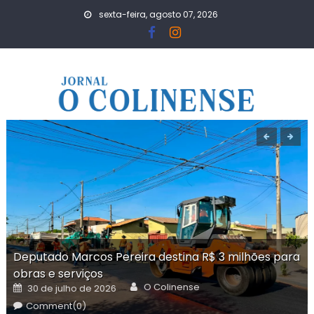
Skip
sexta-feira, agosto 07, 2026
to
content
Deputado Marcos Pereira destina R$ 3 milhões para
obras e serviços
Author
Posted
O Colinense
30 de julho de 2026
on
Comment(0)