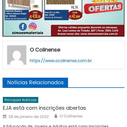
O Colinense
https://www.ocolinense.com.br
Noticias Relacionados
Principais Notícias
EJA está com inscrições abertas
Author
Posted
O Colinense
28 de janeiro de 2022
on
A Educação de Jovens e Adultos está com inscrições