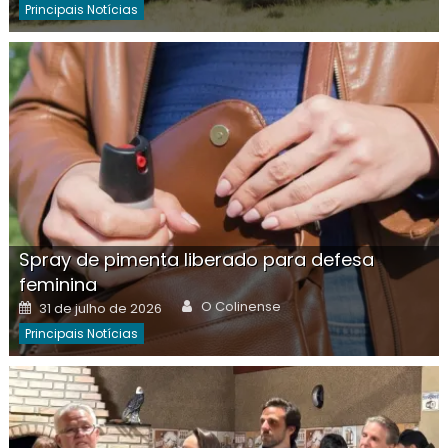
Principais Notícias
Spray de pimenta liberado para defesa
feminina
Author
Posted
O Colinense
31 de julho de 2026
on
Principais Notícias