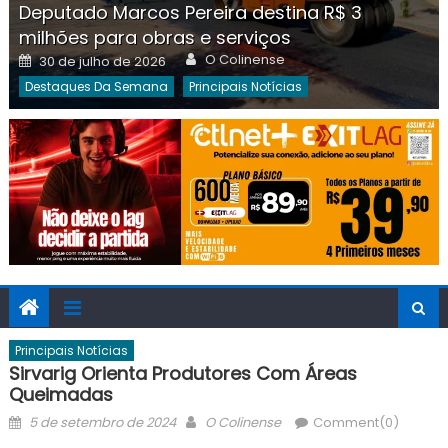
Deputado Marcos Pereira destina R$ 3
milhões para obras e serviços
Author
Posted
O Colinense
30 de julho de 2026
on
Destaques Da Semana
Principais Notícias
Principais Notícias
Sirvarig Orienta Produtores Com Áreas
Queimadas
Posted
Author
5 de setembro de 2024
O Colinense
Comment(0)
on