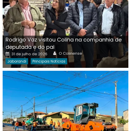
Rodrigo Vaz visitou Colina na companhia de
deputada e do pai
Author
Posted
O Colinense
31 de julho de 2026
on
Jaborandi
Principais Notícias