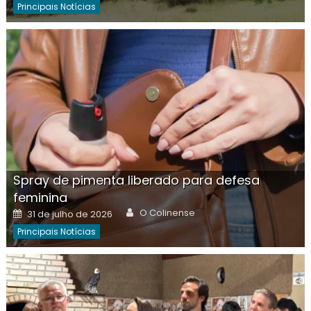
Principais Notícias
Spray de pimenta liberado para defesa
feminina
Author
Posted
O Colinense
31 de julho de 2026
on
Principais Notícias