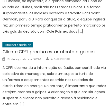
O Chelsea, da Inglaterra, é o grande campeão da Copa do
Mundo de Clubes, realizada nos Estados Unidos. De forma
surpreendente, os ingleses bateram o favorito Paris Saint-
Germain, por 3 a 0. Para conquistar o título, a equipe inglesa
fez um primeiro tempo praticamente perfeito marcando os
três gols da decisão com Cole Palmer, duas […]
Principais Notícias
Cliente CPFL precisa estar atento a golpes
Author
Posted
O Colinense
15 de agosto de 2024
on
A CPFL desmentiu a informação de áudio, compartilhado via
aplicativo de mensagens, sobre um suposto furto de
uniformes e equipamentos ocorrido nas unidades da
distribuidora de energia. No entanto, é importante que todos
estejam atentos a golpes. A orientação é que em situações
suspeitas o cliente não permita o acesso à residência e
entre em […]