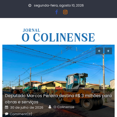
Skip
segunda-feira, agosto 10, 2026
to
content
Deputado Marcos Pereira destina R$ 3 milhões para
obras e serviços
Author
Posted
O Colinense
30 de julho de 2026
on
Comment(0)