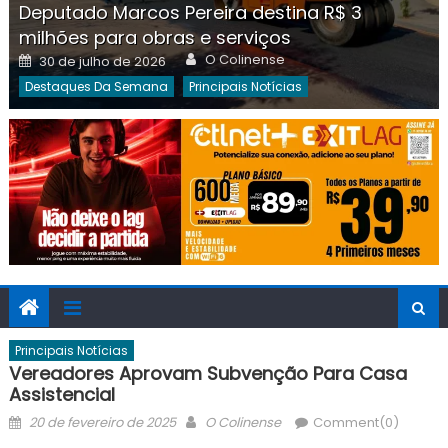
Deputado Marcos Pereira destina R$ 3
milhões para obras e serviços
Author
Posted
O Colinense
30 de julho de 2026
on
Destaques Da Semana
Principais Notícias
Principais Notícias
Vereadores Aprovam Subvenção Para Casa
Assistencial
Posted
Author
20 de fevereiro de 2025
O Colinense
Comment(0)
on