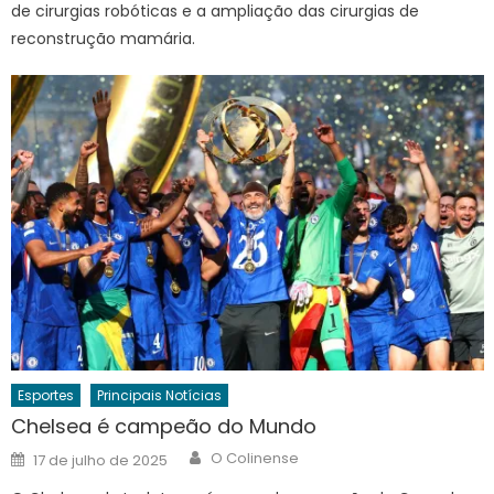
de cirurgias robóticas e a ampliação das cirurgias de
reconstrução mamária.
Esportes
Principais Notícias
Chelsea é campeão do Mundo
Author
Posted
O Colinense
17 de julho de 2025
on