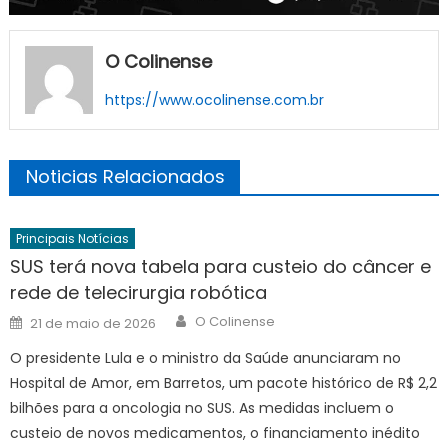
O Colinense
https://www.ocolinense.com.br
Noticias Relacionados
Principais Notícias
SUS terá nova tabela para custeio do câncer e
rede de telecirurgia robótica
Author
Posted
O Colinense
21 de maio de 2026
on
O presidente Lula e o ministro da Saúde anunciaram no
Hospital de Amor, em Barretos, um pacote histórico de R$ 2,2
bilhões para a oncologia no SUS. As medidas incluem o
custeio de novos medicamentos, o financiamento inédito