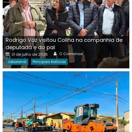
Rodrigo Vaz visitou Colina na companhia de
deputada e do pai
Author
Posted
O Colinense
31 de julho de 2026
on
Jaborandi
Principais Notícias