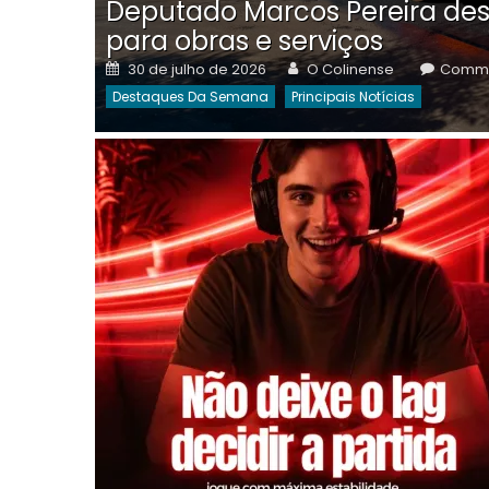
Deputado Marcos Pereira des
para obras e serviços
Posted
Author
30 de julho de 2026
O Colinense
Comme
on
Destaques Da Semana
Principais Notícias