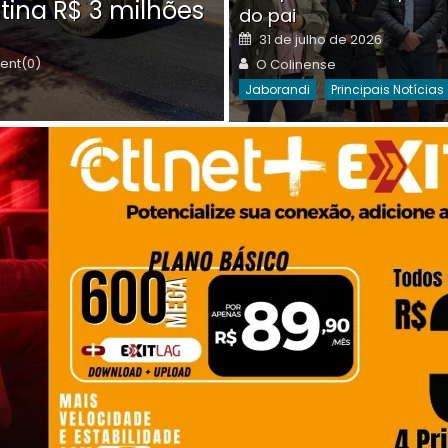
tina R$ 3 milhões
on
do pai
Destaques Da Semana
Princip
Posted
31 de julho de 2026
on
Author
nt(0)
O Colinense
Jaborandi
Principais Notícias