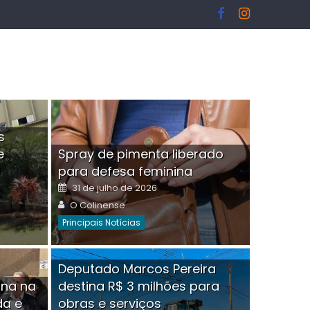
s
e
Spray de pimenta liberado
I
para defesa feminina
Posted
31 de julho de 2026
on
Author
O Colinense
Principais Notícias
ngelo Martins Tristão é
Deputado Marcos Pereira
ina na
destina R$ 3 milhões para
minoso mascarado
Empres
da e
obras e serviços
or
linense
Comment(0)