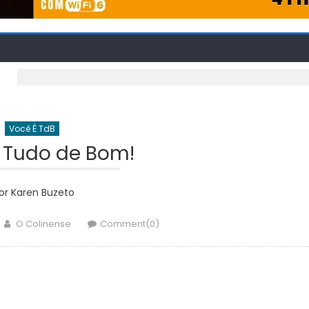
Você É TdB
 Tudo de Bom!
or Karen Buzeto
Author
O Colinense
Comment(0)