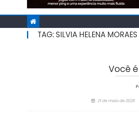
TAG:
SILVIA HELENA MORAES
Você é
P
Posted
21 de maio de 2026
on