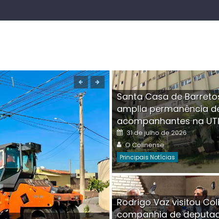
Santa Casa de Barreto
amplia permanência d
acompanhantes na UT
Posted
31 de julho de 2026
on
Author
O Colinense
Principais Notícias
Boutique na Av. Â
Rodrigo Vaz visitou Col
invadida por cri
companhia de deputa
Posted
Auth
30 de julho de 2026
O Co