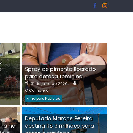
s
e
Spray de pimenta liberado
I
para defesa feminina
or
Author
Posted
31 de julho de 2026
on
O Colinense
Principais Notícias
ngelo Martins Tristão é
Deputado Marcos Pereira
ina na
destina R$ 3 milhões para
minoso mascarado
Empres
hor