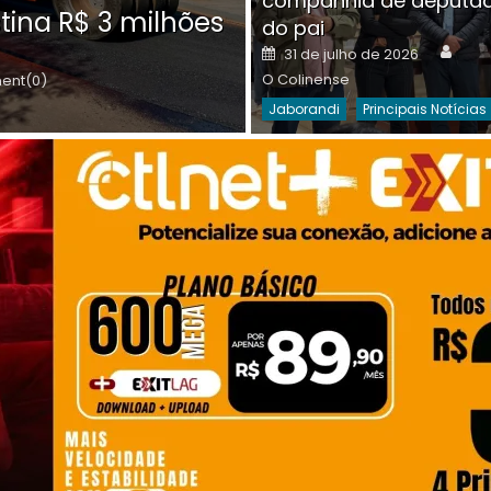
companhia de deputa
Posted
O C
30 de julho de 2026
tina R$ 3 milhões
on
do pai
Destaques Da Semana
Princip
Auth
Posted
31 de julho de 2026
on
O Colinense
nt(0)
Jaborandi
Principais Notícias