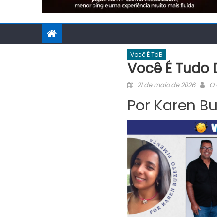
Você É TdB
Você É Tudo 
Posted
Au
21 de maio de 2026
O 
on
Por Karen Bu