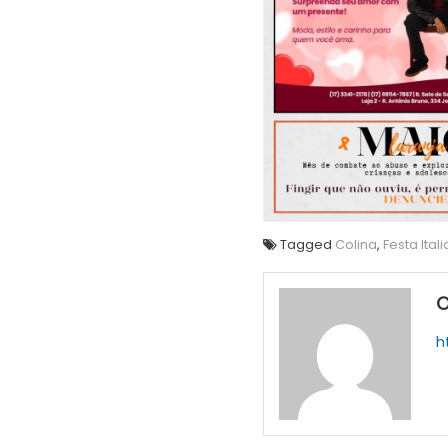
Tagged
Colina
,
Festa Ital
O
h