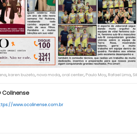
iana
,
karen buzeto
,
nova moda
,
oral center
,
Paulo Moy
,
Rafael Lima
,
Si
 Colinense
ttps://www.ocolinense.com.br