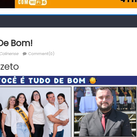
De Bom!
thor
Colinense
Comment(0)
zeto