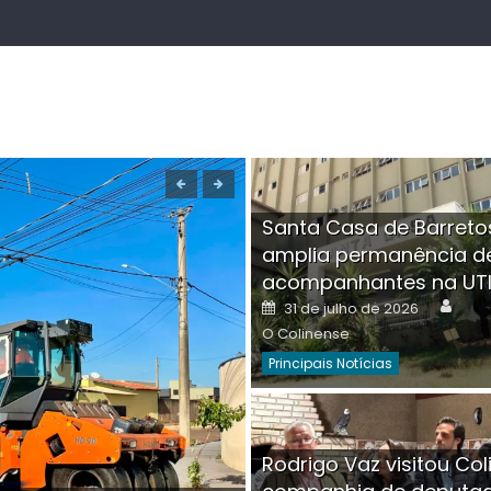
Santa Casa de Barreto
amplia permanência d
acompanhantes na UT
Auth
Posted
31 de julho de 2026
on
O Colinense
Principais Notícias
Boutique na Av. Â
Rodrigo Vaz visitou Col
invadida por cri
Aut