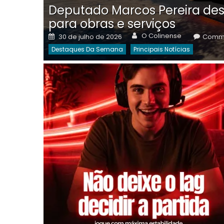
Deputado Marcos Pereira des
para obras e serviços
Author
Posted
O Colinense
30 de julho de 2026
Comme
on
Destaques Da Semana
Principais Notícias