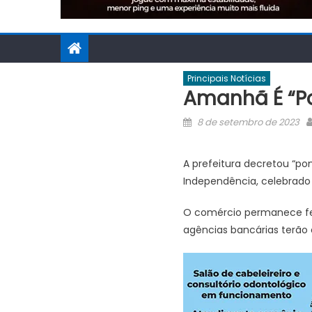
Principais Notícias
Amanhã É “p
Posted
8 de setembro de 2023
on
A prefeitura decretou “p
Independência, celebrado 
O comércio permanece fe
agências bancárias terão 