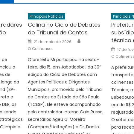
Principais Notícias
Principais 
 radares
Colina no Ciclo de Debates
Prefeitu
ião
do Tribunal de Contas
subsídio
técnico 
Author
Author
Posted
21 de maio de 2026
on
Posted
O Colinense
17 de fe
on
O Colinens
 de
O prefeito Mi participou na sexta-
nciou a
feira, dia 15, em Jaboticabal, da 30ª
A prefeitur
es de
edição do Ciclo de Debates com
transporte
 longo da
Agentes Políticos e Dirigentes
colinenses
nd (SP-
Municipais, promovido pelo Tribunal
Técnico, m
Preto e
de Contas do Estado de São Paulo
Bebedouro.
 DER, os
(TCESP). Ele esteve acompanhado
era de R$ 
o sendo
pelo controlador interno Caio Russo,
reajustado
tratégicos
secretários Ageu G. Moreira
O setor ed
 Olímpia e
(Compras/Licitações) e Dr. Danilo
para receb