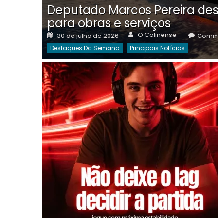
Deputado Marcos Pereira des
para obras e serviços
Author
Posted
O Colinense
30 de julho de 2026
Comme
on
Destaques Da Semana
Principais Notícias