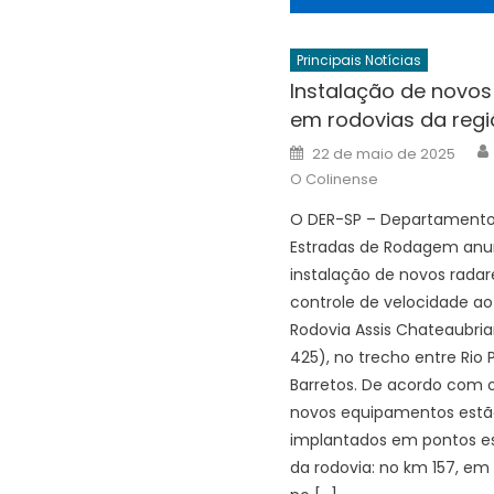
Principais Notícias
Instalação de novos
em rodovias da reg
Posted
22 de maio de 2025
on
O Colinense
O DER-SP – Departamento
Estradas de Rodagem anu
instalação de novos radar
controle de velocidade ao
Rodovia Assis Chateaubria
425), no trecho entre Rio 
Barretos. De acordo com o
novos equipamentos estã
implantados em pontos es
da rodovia: no km 157, em