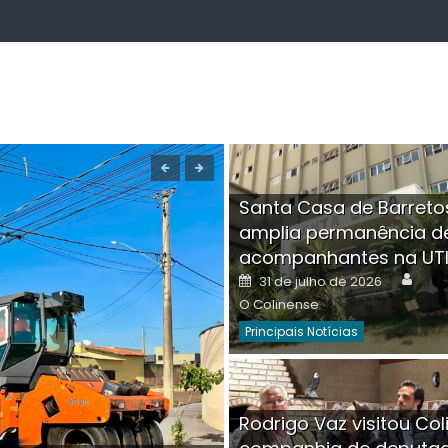
Santa Casa de Barreto
amplia permanência d
acompanhantes na UT
Auth
Posted
31 de julho de 2026
on
O Colinense
Principais Notícias
Boutique na Av. Â
Rodrigo Vaz visitou Col
invadida por cri
Aut