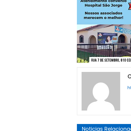
O
h
Noticias Relacion