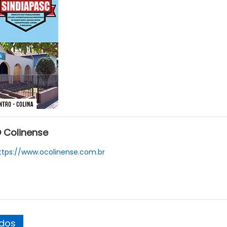
 Colinense
ttps://www.ocolinense.com.br
ados