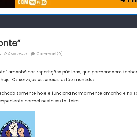
onte”
Author
O Colinense
Comment(0)
onte” amanhã nas repartições públicas, que permanecem fechad
hoje. Os serviços essenciais estão mantidos.
chado somente hoje e funciona normalmente amanhã e no sába
expediente normal nesta sexta-feira.