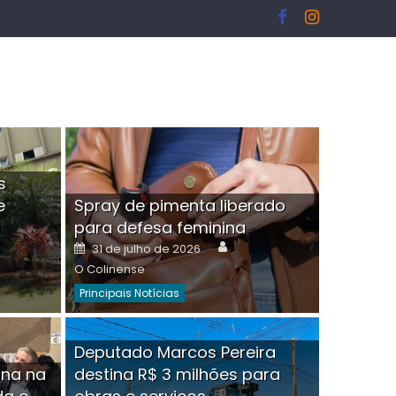
s
e
Spray de pimenta liberado
I
para defesa feminina
or
Author
Posted
31 de julho de 2026
on
O Colinense
Principais Notícias
ngelo Martins Tristão é
Deputado Marcos Pereira
ina na
destina R$ 3 milhões para
minoso mascarado
Empres
hor