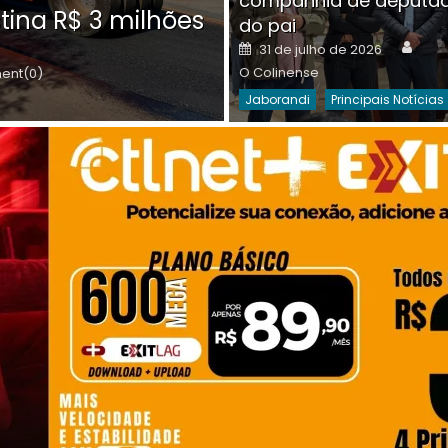
companhia de deputa
Posted
O C
30 de julho de 2026
tina R$ 3 milhões
on
do pai
Destaques Da Semana
Princip
Auth
Posted
31 de julho de 2026
on
O Colinense
nt(0)
Jaborandi
Principais Notícias