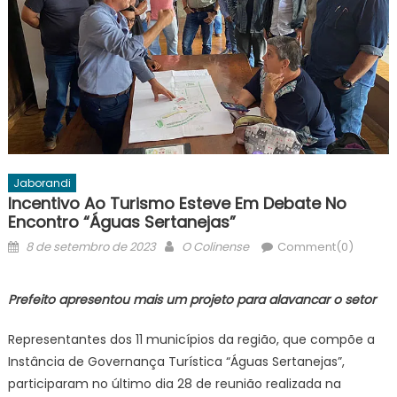
Jaborandi
Incentivo Ao Turismo Esteve Em Debate No
Encontro “Águas Sertanejas”
Posted
Author
8 de setembro de 2023
O Colinense
Comment(0)
on
Prefeito apresentou mais um projeto para alavancar o setor
Representantes dos 11 municípios da região, que compõe a
Instância de Governança Turística “Águas Sertanejas”,
participaram no último dia 28 de reunião realizada na