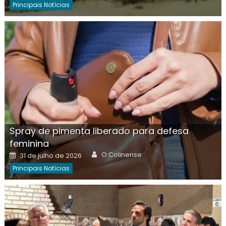
Principais Notícias
Spray de pimenta liberado para defesa
feminina
Author
Posted
O Colinense
31 de julho de 2026
on
Principais Notícias