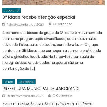
Jaborandi
3ª Idade recebe atenção especial
Author
Posted
O Colinense
1 de dezembro de 2023
on
A semana das idosas do grupo da 3ª Idade é movimentada
com uma programação diversificada, que incluiu muita
atividade física, aulas de teatro, bordado e lazer. O grupo
conta com 35 idosas que começam a semana praticando
vôlei e ginástica localizada. Na terça-feira tem aula de
hidroginástica. As atividades na quarta são uma
combinação de […]
Editais
Jaborandi
PREFEITURA MUNICIPAL DE JABORANDI
Author
Posted
O Colinense
19 de fevereiro de 2026
on
AVISO DE LICITAÇÃO PREGÃO ELETRÔNICO Nº 003/2026