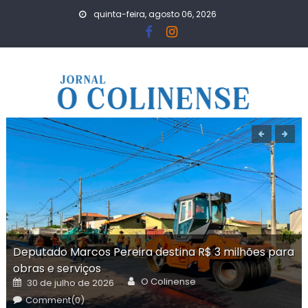
Skip
quinta-feira, agosto 06, 2026
to
content
Deputado Marcos Pereira destina R$ 3 milhões para
obras e serviços
Author
Posted
O Colinense
30 de julho de 2026
on
Comment(0)