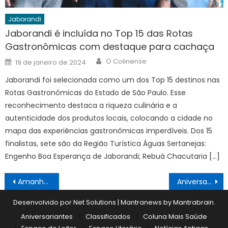
Jaborandi
Jaborandi é incluída no Top 15 das Rotas
Gastronômicas com destaque para cachaça
Author
Posted
O Colinense
19 de janeiro de 2024
on
Jaborandi foi selecionada como um dos Top 15 destinos nas
Rotas Gastronômicas do Estado de São Paulo. Esse
reconhecimento destaca a riqueza culinária e a
autenticidade dos produtos locais, colocando a cidade no
mapa das experiências gastronômicas imperdíveis. Dos 15
finalistas, sete são da Região Turística Águas Sertanejas:
Engenho Boa Esperança de Jaborandi; Rebuá Chacutaria […]
Navegação
Amanhã é “ponte”
Aniversariante 07/09 a 13/09
de
Desenvolvido por Net Solutions
|
Mantranews by
Mantrabrain
.
Post
Aniversariantes
Classificados
Coluna Mais Saúde