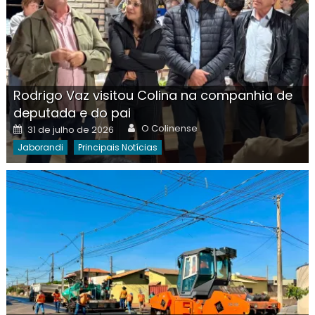
Rodrigo Vaz visitou Colina na companhia de
deputada e do pai
Author
Posted
O Colinense
31 de julho de 2026
on
Jaborandi
Principais Notícias