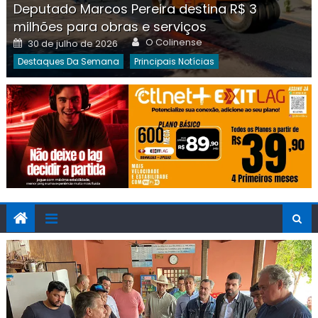
Deputado Marcos Pereira destina R$ 3
milhões para obras e serviços
Author
Posted
O Colinense
30 de julho de 2026
on
Destaques Da Semana
Principais Notícias