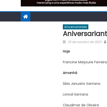
Aniversariantes
Aniversariant
Posted
20 de outubro de 2023
on
Hoje
Francine Marjourie Ferreira
Amanhã
Silas Januário Santana
Lorival Santana
Claudimar de Oliveira