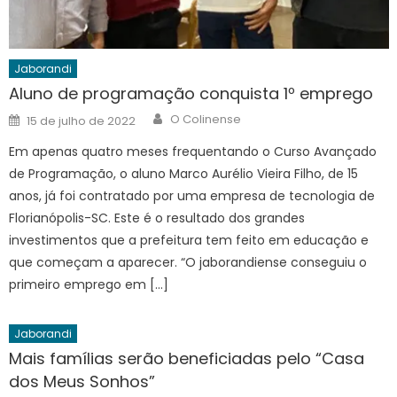
Jaborandi
Aluno de programação conquista 1º emprego
Author
Posted
O Colinense
15 de julho de 2022
on
Em apenas quatro meses frequentando o Curso Avançado
de Programação, o aluno Marco Aurélio Vieira Filho, de 15
anos, já foi contratado por uma empresa de tecnologia de
Florianópolis-SC. Este é o resultado dos grandes
investimentos que a prefeitura tem feito em educação e
que começam a aparecer. “O jaborandiense conseguiu o
primeiro emprego em […]
Jaborandi
Mais famílias serão beneficiadas pelo “Casa
dos Meus Sonhos”