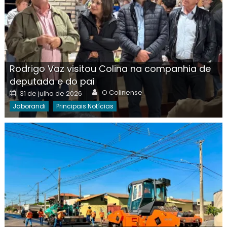
Rodrigo Vaz visitou Colina na companhia de
deputada e do pai
Author
Posted
O Colinense
31 de julho de 2026
on
Jaborandi
Principais Notícias