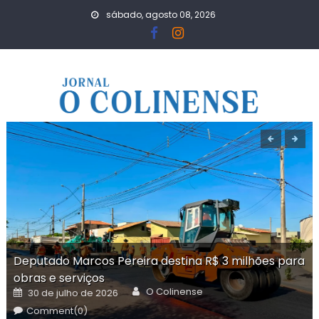
Skip
sábado, agosto 08, 2026
to
content
Deputado Marcos Pereira destina R$ 3 milhões para
obras e serviços
Author
Posted
O Colinense
30 de julho de 2026
on
Comment(0)