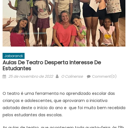
Jaborandi
Aulas De Teatro Desperta Interesse De
Estudantes
Posted
Author
25 de novembro de 2022
O Colinense
Comment(0)
on
O teatro é uma ferramenta no aprendizado escolar das
crianças e adolescentes, que aprovaram a iniciativa
adotada deste o início do ano e que foi muito bem recebida
pelos estudantes das escolas.
As aulas de teatro, que acontecem toda quarta-feira, às 13h,