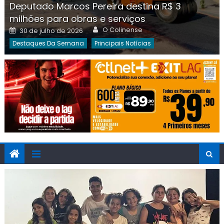
Deputado Marcos Pereira destina R$ 3
milhões para obras e serviços
Author
Posted
O Colinense
30 de julho de 2026
on
Destaques Da Semana
Principais Notícias