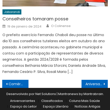
Jaborandi
Conselheiros tomaram posse
Author
Posted
O Colinense
19 de janeiro de 2024
on
O prefeito exercício Fernando Chaboli deu posse no último
dia 10 aos conselheiros tutelares eleitos em outubro do ano
passado. A cerimônia aconteceu no gabinete municipal e
contou com a participação de representantes de diversos
segmentos. A gestão 2024/2028 é formada pelos
conselheiros Bethania Márcia Sforcini, Daniela Andrade Silva,
Fernanda Cesário P. Silva, Rosali Maria […]
Navegação
Comércio aberto até às 18h no sábado
Aniversariantes 24/11 a 30/11
de
Desenvolvido por Net Solutions
|
Mantranews by
Mantrabrain
.
Post
Aniversariantes
Classificados
Coluna Mais Saúde
Espaço do Leitor
Espaço Literário
Notícias Antigas