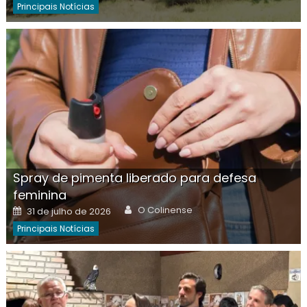
Principais Notícias
Spray de pimenta liberado para defesa
feminina
Author
Posted
O Colinense
31 de julho de 2026
on
Principais Notícias