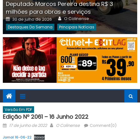
Deputado Marcos Pereira destina R$ 3
milhões para obras e serviços
Author
Posted
O Colinense
30 de julho de 2026
on
Destaques Da Semana
Principais Notícias
Versão Em PDF
Edição Nº 2061 – 16 Junho 2022
Posted
Author
17 de junho de 2022
O Colinense
Comment(0)
on
Jornal 16-06-22
Baixar