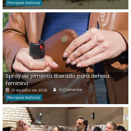
Principais Notícias
Spray de pimenta liberado para defesa
feminina
Author
Posted
O Colinense
31 de julho de 2026
on
Principais Notícias