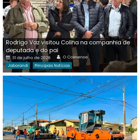
Rodrigo Vaz visitou Colina na companhia de
deputada e do pai
Author
Posted
O Colinense
31 de julho de 2026
on
Jaborandi
Principais Notícias