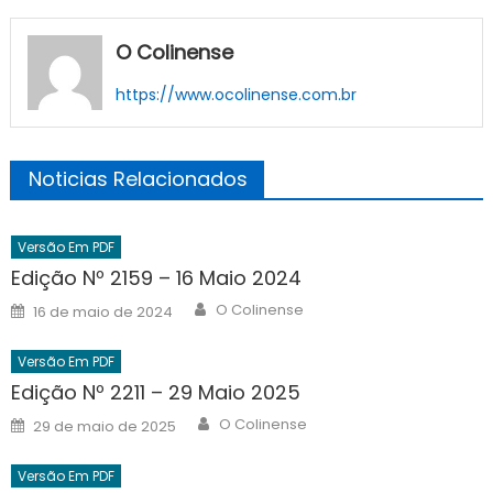
O Colinense
https://www.ocolinense.com.br
Noticias Relacionados
Versão Em PDF
Edição Nº 2159 – 16 Maio 2024
Author
Posted
O Colinense
16 de maio de 2024
on
Versão Em PDF
Edição Nº 2211 – 29 Maio 2025
Author
Posted
O Colinense
29 de maio de 2025
on
Versão Em PDF