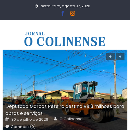
Skip
sexta-feira, agosto 07, 2026
to
content
Deputado Marcos Pereira destina R$ 3 milhões para
obras e serviços
Author
Posted
O Colinense
30 de julho de 2026
on
Comment(0)