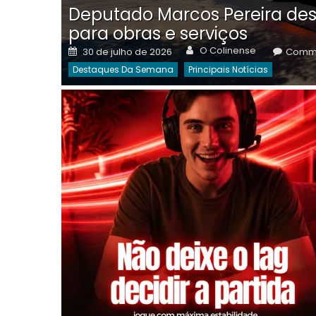
Deputado Marcos Pereira des
para obras e serviços
Author
Posted
O Colinense
30 de julho de 2026
Comme
on
Destaques Da Semana
Principais Notícias