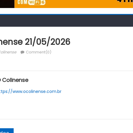
inense 21/05/2026
hor
olinense
Comment(0)
 Colinense
ttps://www.ocolinense.com.br