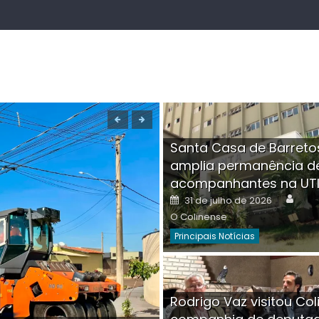
Santa Casa de Barreto
amplia permanência d
acompanhantes na UT
Auth
Posted
31 de julho de 2026
on
O Colinense
Principais Notícias
Boutique na Av. Â
Rodrigo Vaz visitou Col
invadida por cri
Aut