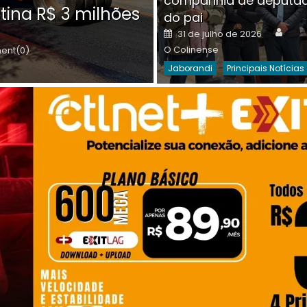
companhia de deputa
Posted
O C
30 de julho de 2026
tina R$ 3 milhões
on
do pai
Destaques Da Semana
Princip
Auth
Posted
31 de julho de 2026
on
O Colinense
nt(0)
Jaborandi
Principais Notícias