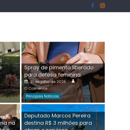
s
e
Spray de pimenta liberado
I
para defesa feminina
or
Author
Posted
31 de julho de 2026
on
O Colinense
Principais Notícias
ngelo Martins Tristão é
Deputado Marcos Pereira
ina na
destina R$ 3 milhões para
minoso mascarado
Empres
hor